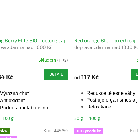
g Berry Elite BIO - oolong čaj
Red orange BIO - pu erh čaj
ava zdarma nad 1000 Kč
doprava zdarma nad 1000 K
Skladem
(1 ks)
Průměrné
hodnocení
produktu
DETAIL
34 Kč
117 Kč
od
je
5,0
z
Redukce tělesné váhy
Výrazná chuť
5
Posiluje organismus a j
Antioxidant
hvězdiček.
Detoxikace
Podpora metabolismu
100 g
50 g
100 g
Bio certifikovan
Bio certifikované
Kód:
445/50
Kód
nka
BIO produkt