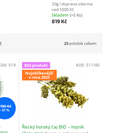
30g | doprava zdarma
nad 1000 Kč
Skladem
(>5 ks)
819 Kč
23
položek celkem
ě
Kód:
619
Kód:
511/40
BIO produkt
Nejoblíbenější
v roce 2025
 190 Kč
–31 %
–
Řecký horský čaj BIO – hojník
 BIO