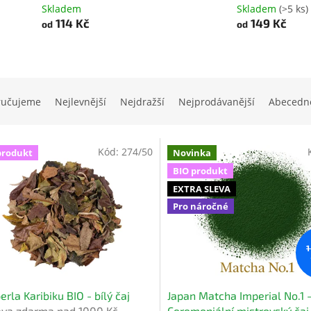
Skladem
Skladem
(>5 ks)
114 Kč
149 Kč
od
od
ručujeme
Nejlevnější
Nejdražší
Nejprodávanější
Abecedn
Kód:
274/50
produkt
Novinka
BIO produkt
EXTRA SLEVA
Pro náročné
1
perla Karibiku BIO - bílý čaj
Japan Matcha Imperial No.1 
ava zdarma nad 1000 Kč
Ceremoniální mistrovský čaj