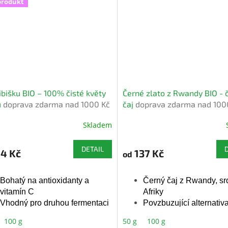
produkt
Přírodní aroma
Přírodní aroma
 ibišku BIO – 100% čisté květy
Černé zlato z Rwandy BIO - 
u
doprava zdarma nad 1000 Kč
čaj
doprava zdarma nad 100
Skladem
ěrné
Průměrné
cení
hodnocení
ktu
produktu
DETAIL
4 Kč
137 Kč
od
je
5,0
z
Bohatý na antioxidanty a
Černý čaj z Rwandy, sr
5
vitamín C
Afriky
iček.
hvězdiček.
Vhodný pro
druhou fermentaci
Povzbuzující alternativ
kombuchy
energy drinku
100 g
50 g
100 g
Ne-Bio varianta
a větší
Intenzivní chuť ideální 