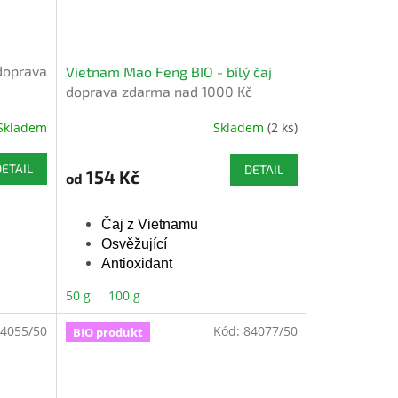
doprava
Vietnam Mao Feng BIO - bílý čaj
doprava zdarma nad 1000 Kč
Skladem
Skladem
(2 ks)
Průměrné
hodnocení
produktu
DETAIL
DETAIL
154 Kč
od
je
5,0
z
Čaj z Vietnamu
5
Osvěžující
hvězdiček.
Antioxidant
50 g
100 g
Bio certifikované
é
4055/50
Kód:
84077/50
BIO produkt
Bez přidaného aroma