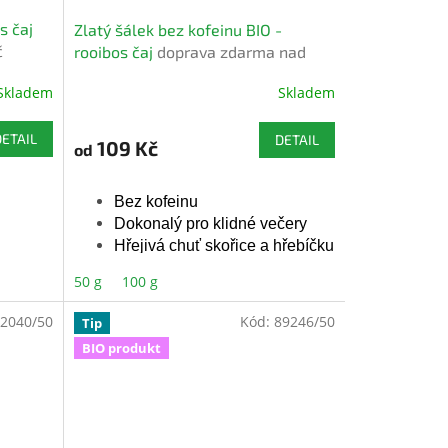
s čaj
Zlatý šálek bez kofeinu BIO -
č
rooibos čaj
doprava zdarma nad
1000 Kč
Skladem
Skladem
DETAIL
DETAIL
109 Kč
od
Bez kofeinu
Dokonalý pro klidné večery
Hřejivá chuť skořice a hřebíčku
50 g
100 g
é
Bio certifikované
2040/50
Kód:
89246/50
Tip
BIO produkt
Přírodní aroma