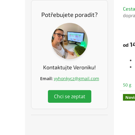
Cesta
Potřebujete poradit?
dopr
Prům
hodno
produ
1
od
je
5,0
z
5
Kontaktujte Veroniku!
hvězd
Email:
vyhonkycz@gmail.com
50 g
Chci se zeptat
Novi