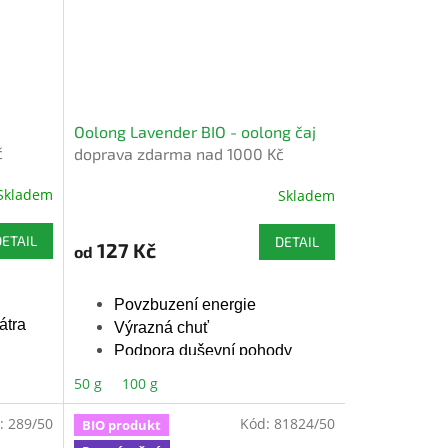
Oolong Lavender BIO - oolong čaj
č
doprava zdarma nad 1000 Kč
Skladem
Skladem
DETAIL
DETAIL
127 Kč
od
Povzbuzení energie
átra
Výrazná chuť
Podpora duševní pohody
50 g
100 g
é
Bio certifikované
:
289/50
Kód:
81824/50
BIO produkt