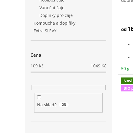
t
ů
Vánoční čaje
Prům
Doplňky pro čaje
hodno
Kombucha a doplňky
produ
16
od
je
Extra SLEVY
5,0
z
5
hvězd
Cena
109
Kč
1049
Kč
50 g
Novi
BIO 
Na skladě
23