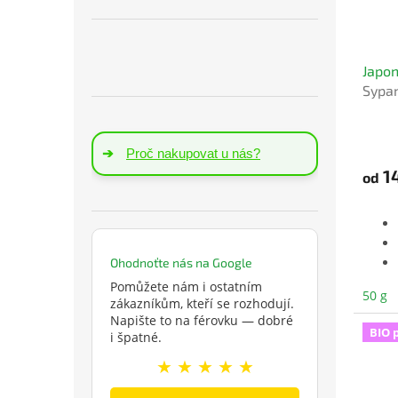
Japon
Sypan
ston
➔
Proč nakupovat u nás?
1
od
Ohodnoťte nás na Google
Pomůžete nám i ostatním
50 g
zákazníkům, kteří se rozhodují.
Napište to na férovku — dobré
BIO 
i špatné.
★ ★ ★ ★ ★