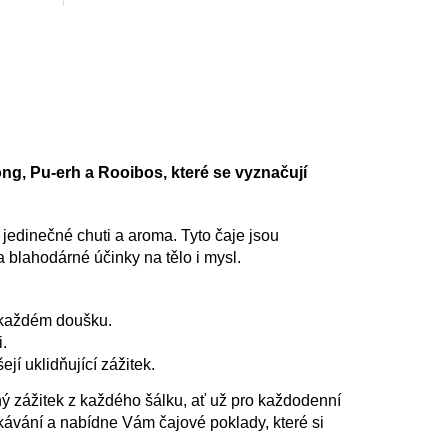
Bio certifikované
é
Bez přidaného aroma
aroma
ong, Pu-erh a Rooibos, které se vyznačují
jedinečné chuti a aroma. Tyto čaje jsou
 blahodárné účinky na tělo i mysl.
i každém doušku.
.
jí uklidňující zážitek.
lný zážitek z každého šálku, ať už pro každodenní
ekávání a nabídne Vám čajové poklady, které si