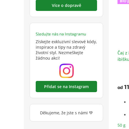
BIO 
Více o dopravě
Sledujte nás na Instagramu
Získejte exkluzivní slevové kódy,
inspirace a tipy na zdravý
Čaj z
životní styl. Nezmeškejte
žádnou akci!
ibišk
Prům
hodno
produ
11
Přidat se na Instagram
od
je
5,0
z
5
hvězd
Děkujeme, že jste s námi 💚
50 g