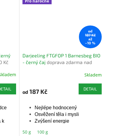
Pro náročné
Přírodní aroma
od
187 Kč
až
–10 %
černý
Darjeeling FTGFOP 1 Barnesbeg BIO
0 Kč
- černý čaj
doprava zdarma nad
1000 Kč
Skladem
Skladem
Průměrné
hodnocení
produktu
DETAIL
DETAIL
187 Kč
od
je
5,0
z
dce
Nejlépe hodnocený
5
Osvěžení těla i mysli
hvězdiček.
a k
Zvýšení energie
Antioxidant
50 g
100 g
s