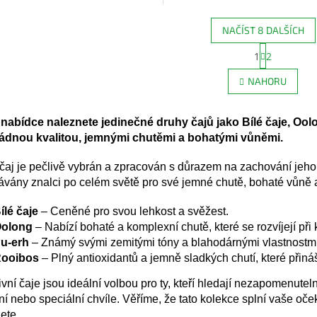
balení
ZDE
kapkou smetany
NAČÍST 8 DALŠÍCH
Bio certifikované
Bio certifikovan
S
1
2
O
t
r
v
NAHORU
á
l
n
Bez přidaného aroma
Bez přidaného 
á
k
d
o
 nabídce naleznete jedinečné druhy čajů jako Bílé čaje, Ool
a
v
dnou kvalitou, jemnými chutěmi a bohatými vůněmi.
c
á
í
n
čaj je pečlivě vybrán a zpracován s důrazem na zachování jeho 
p
í
r
ávány znalci po celém světě pro své jemné chutě, bohaté vůně a
v
k
ílé čaje
– Ceněné pro svou lehkost a svěžest.
y
olong
– Nabízí bohaté a komplexní chutě, které se rozvíjejí př
v
u-erh
– Známý svými zemitými tóny a blahodárnými vlastnostmi
ý
ooibos
– Plný antioxidantů a jemně sladkých chutí, které přináše
p
i
vní čaje jsou ideální volbou pro ty, kteří hledají nezapomenute
s
ní nebo speciální chvíle. Věříme, že tato kolekce splní vaše oč
u
ete.