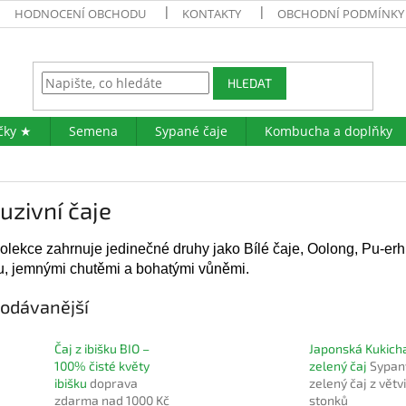
HODNOCENÍ OBCHODU
KONTAKTY
OBCHODNÍ PODMÍNKY
HLEDAT
čky ★
Semena
Sypané čaje
Kombucha a doplňky
uzivní čaje
olekce zahrnuje jedinečné druhy jako Bílé čaje, Oolong, Pu-er
ou, jemnými chutěmi a bohatými vůněmi.
odávanější
Čaj z ibišku BIO –
Japonská Kukich
100% čisté květy
zelený čaj
Sypan
ibišku
doprava
zelený čaj z větv
zdarma nad 1000 Kč
stonků