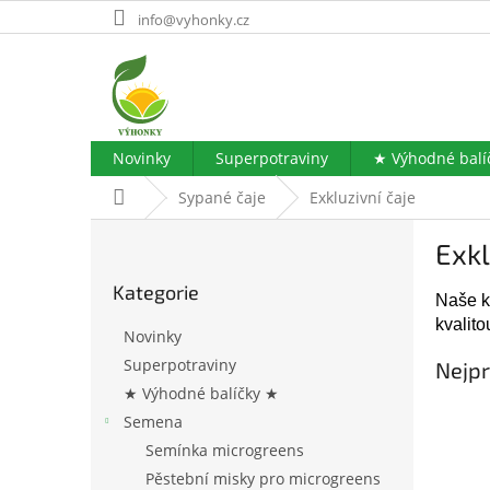
Přejít
info@vyhonky.cz
na
obsah
Novinky
Superpotraviny
★ Výhodné balí
Domů
Sypané čaje
Exkluzivní čaje
P
Exkl
o
Přeskočit
s
Kategorie
kategorie
t
Naše k
r
kvalit
Novinky
a
Superpotraviny
Nejpr
n
★ Výhodné balíčky ★
n
í
Semena
p
Semínka microgreens
a
Pěstební misky pro microgreens