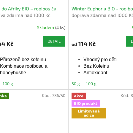
 do Afriky BIO – rooibos čaj
Winter Euphoria BIO - rooibo
ava zdarma nad 1000 Kč
doprava zdarma nad 1000 K
Skladem
(4 ks)
ěrné
Průměrné
cení
hodnocení
ktu
produktu
DETAIL
44 Kč
114 Kč
od
je
5,0
z
Přirozeně bez kofeinu
Vhodný pro děti
5
Kombinace rooibosu a
Bez Kofeinu
iček.
hvězdiček.
honeybushe
Antioxidant
Plný antioxidantů a přírodní
100 g
50 g
100 g
chuti
Bio certifikovan
Kód:
736/50
Kód:
8
nka
Akce
Bio certifikované
BIO produkt
Přírodní aroma
Limitovaná
edice
Přírodní aroma