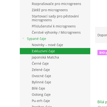
n
Rozprašovače pro microgreens
e
Zátěž pro microgreens
l
Startovací sady pro pěstování
microgreens
Příslušenství k microgreens
Ř
Čerstvé výhonky / Microgreens
a
Dopo
Sypané čaje
z
e
Novinky – nové čaje
V
n
Exkluzivní čaje
BIO 
ý
í
Japonská Matcha
p
p
Černé čaje
i
r
Zelené čaje
s
o
p
Ovocné čaje
d
r
u
Bylinné čaje
o
k
Bílé čaje
d
t
Oolong čaje
u
ů
Pu-erh čaje
Bílá 
k
dopr
Rooibos čaje