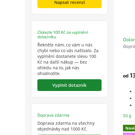
Napsat recenzi
Získejte 100 Kč za vyplnění
dotazníku
Oolon
Řekněte nám, co vám u nás
dopr
chybí nebo co vás naštvalo. Za
vyplnění dostanete slevu 100
Kč na další nákup — bez
ohledu na to, jak nás
ohodnotíte.
1
od
Vyplnit dotazník
Doprava zdarma
50 g
Doprava zdarma na všechny
Novi
objednávky nad 1000 Kč.