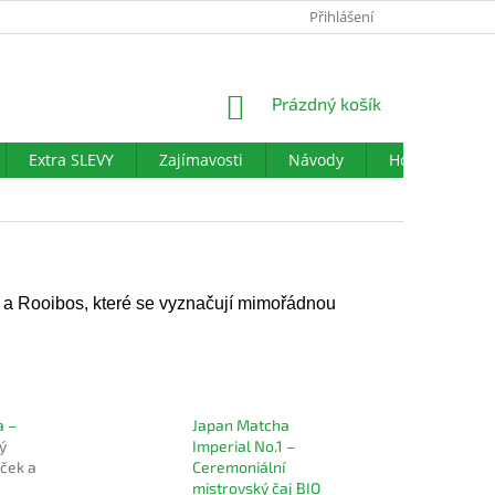
PODMÍNKY OCHRANY OSOBNÍCH ÚDAJŮ
Přihlášení
DOTAZNÍK SPOKOJENO
NÁKUPNÍ
Prázdný košík
KOŠÍK
Extra SLEVY
Zajímavosti
Návody
Hodnocení ob
h a Rooibos, které se vyznačují mimořádnou
a –
Japan Matcha
ý
Imperial No.1 –
iček a
Ceremoniální
mistrovský čaj BIO