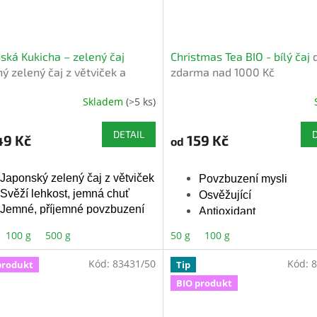
ská Kukicha – zelený čaj
Christmas Tea BIO - bílý čaj
ý zelený čaj z větviček a
zdarma nad 1000 Kč
ků
Skladem
(>5 ks)
Průměrné
hodnocení
produktu
DETAIL
49 Kč
159 Kč
od
je
5,0
z
Japonský zelený čaj z větviček
Povzbuzení mysli
5
Svěží lehkost, jemná chuť
Osvěžující
hvězdiček.
Jemné, příjemné povzbuzení
Antioxidant
100 g
500 g
50 g
100 g
Bez přidaného aroma
Bio certifikovan
Kód:
83431/50
Kód:
8
produkt
Tip
BIO produkt
Přírodní aroma