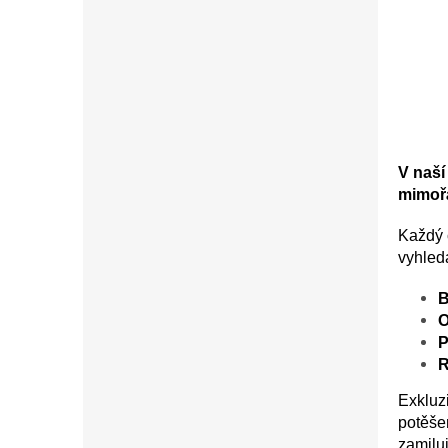
V naší
mimořá
Každý 
vyhled
B
O
P
R
Exkluzi
potěše
zamiluj