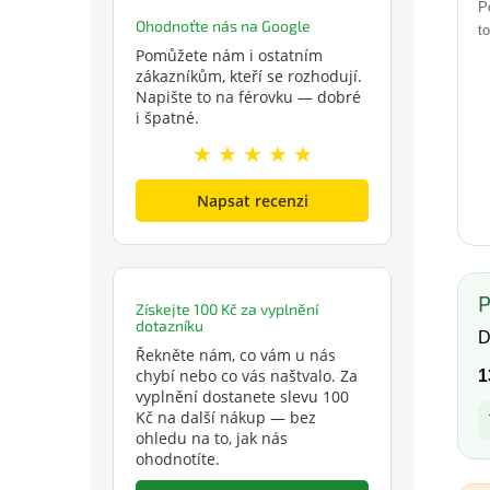
P
Ohodnoťte nás na Google
t
Pomůžete nám i ostatním
zákazníkům, kteří se rozhodují.
Napište to na férovku — dobré
i špatné.
★ ★ ★ ★ ★
Napsat recenzi
P
Získejte 100 Kč za vyplnění
dotazníku
D
Řekněte nám, co vám u nás
chybí nebo co vás naštvalo. Za
1
vyplnění dostanete slevu 100
Kč na další nákup — bez
ohledu na to, jak nás
ohodnotíte.