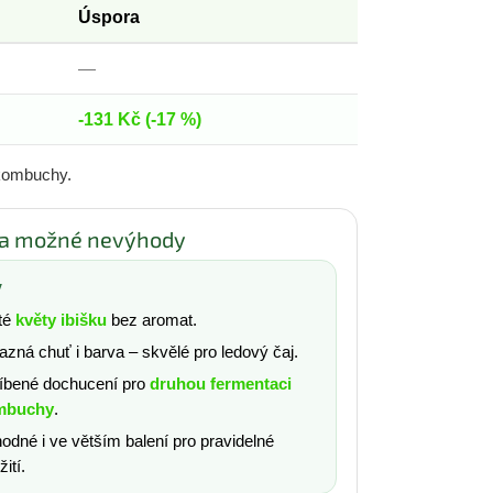
Úspora
—
-131 Kč
(-17 %)
 kombuchy.
 a možné nevýhody
y
té
květy ibišku
bez aromat.
azná chuť i barva – skvělé pro ledový čaj.
íbené dochucení pro
druhou fermentaci
mbuchy
.
odné i ve větším balení pro pravidelné
ití.