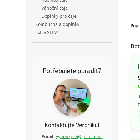
Vánoční čaje
Doplňky pro čaje
Kombucha a doplňky
Popi
Extra SLEVY
Det
Potřebujete poradit?
d
Kontaktujte Veroniku!
Email:
vyhonkycz@gmail.com