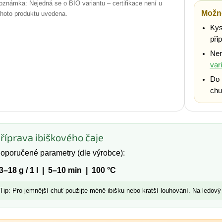
oznámka: Nejedná se o BIO variantu – certifikace není u
Možn
ohoto produktu uvedena.
Kys
přip
Nen
var
Do 
chu
říprava ibiškového čaje
oporučené parametry (dle výrobce):
3–18 g / 1 l | 5–10 min | 100 °C
Tip: Pro jemnější chuť použijte méně ibišku nebo kratší louhování. Na ledový 