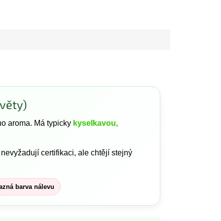
věty)
o aroma. Má typicky
kyselkavou,
í nevyžadují certifikaci, ale chtějí stejný
azná barva nálevu