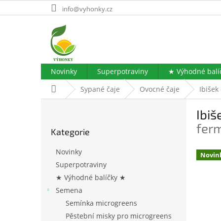
Přejít
info@vyhonky.cz
na
obsah
Novinky
Superpotraviny
★ Výhodné balí
Domů
Sypané čaje
Ovocné čaje
Ibišek
P
Ibiš
o
Přeskočit
s
fer
Kategorie
kategorie
t
r
Novinky
Novin
a
Superpotraviny
n
★ Výhodné balíčky ★
n
í
Semena
p
Semínka microgreens
a
Pěstební misky pro microgreens