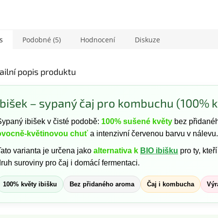
s
Podobné (5)
Hodnocení
Diskuze
ailní popis produktu
Ibišek – sypaný čaj pro kombuchu (100% k
Sypaný ibišek v čisté podobě:
100% sušené květy
bez přidanéh
ovocně-květinovou chuť
a intenzivní červenou barvu v nálevu.
Tato varianta je určena jako
alternativa k
BIO ibišku
pro ty, kteř
ruh suroviny pro čaj i domácí fermentaci.
100% květy ibišku
Bez přidaného aroma
Čaj i kombucha
Výr