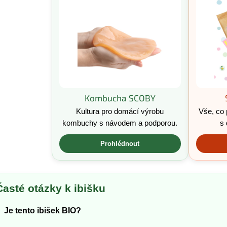
Kombucha SCOBY
Kultura pro domácí výrobu
Vše, co 
kombuchy s návodem a podporou.
s
Prohlédnout
Časté otázky k ibišku
Je tento ibišek BIO?