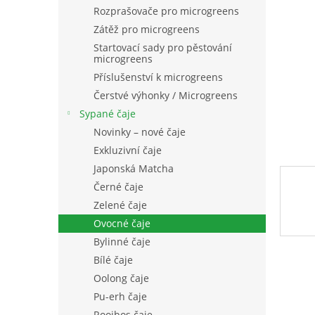
n
Rozprašovače pro microgreens
e
Zátěž pro microgreens
l
Startovací sady pro pěstování
microgreens
Příslušenství k microgreens
Čerstvé výhonky / Microgreens
Sypané čaje
Novinky – nové čaje
Exkluzivní čaje
Japonská Matcha
Černé čaje
Zelené čaje
Ovocné čaje
Bylinné čaje
Bílé čaje
Oolong čaje
Pu-erh čaje
Rooibos čaje