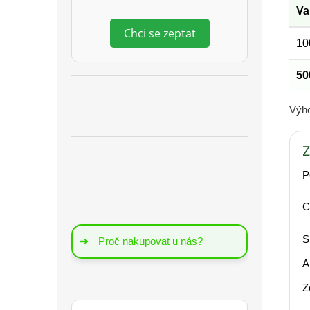
Va
Chci se zeptat
10
50
Výho
Z
P
C
S
➔
Proč nakupovat u nás?
A
Z