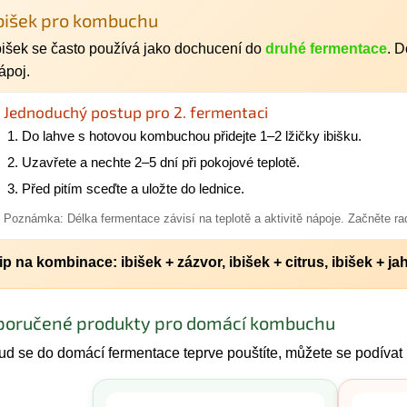
bišek pro kombuchu
bišek se často používá jako dochucení do
druhé fermentace
. 
ápoj.
Jednoduchý postup pro 2. fermentaci
Do lahve s hotovou kombuchou přidejte 1–2 lžičky ibišku.
Uzavřete a nechte 2–5 dní při pokojové teplotě.
Před pitím sceďte a uložte do lednice.
Poznámka: Délka fermentace závisí na teplotě a aktivitě nápoje. Začněte rad
ip na kombinace: ibišek + zázvor, ibišek + citrus, ibišek + ja
poručené produkty pro domácí kombuchu
d se do domácí fermentace teprve pouštíte, můžete se podívat 