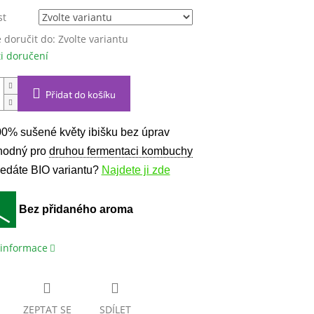
st
doručit do:
Zvolte variantu
i doručení
Přidat do košíku
0% sušené květy ibišku bez úprav
hodný pro
druhou fermentaci kombuchy
edáte BIO variantu?
Najdete ji zde
Bez přidaného aroma
 informace
ZEPTAT SE
SDÍLET