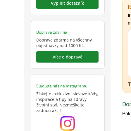
Vyplnit dotazník
I
I
n
Doprava zdarma
Doprava zdarma na všechny
objednávky nad 1000 Kč.
Více o dopravě
T
Sledujte nás na Instagramu
Získejte exkluzivní slevové kódy,
inspirace a tipy na zdravý
Do
životní styl. Nezmeškejte
žádnou akci!
Poku