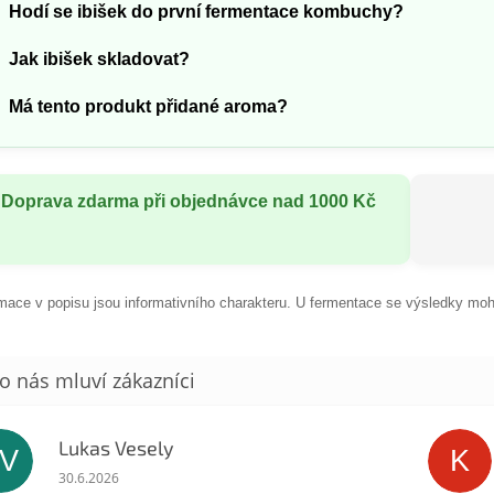
Hodí se ibišek do první fermentace kombuchy?
Jak ibišek skladovat?
Má tento produkt přidané aroma?
Doprava zdarma při objednávce nad 1000 Kč
mace v popisu jsou informativního charakteru. U fermentace se výsledky mohou
Lukas Vesely
LV
K
Hodnocení obchodu je 5 z 5 hvězdiček.
30.6.2026