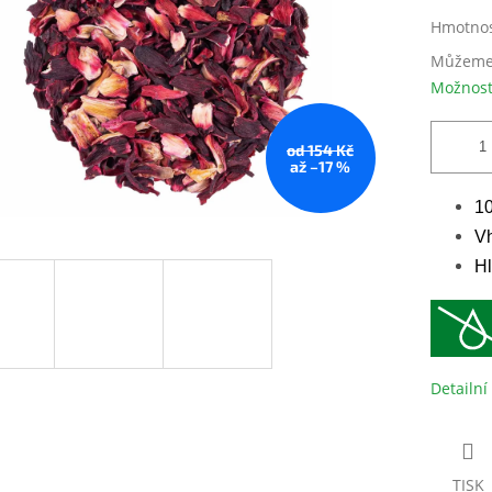
Hmotno
Můžeme 
Možnost
od 154 Kč
až –17 %
10
V
Hl
Detailní
TISK