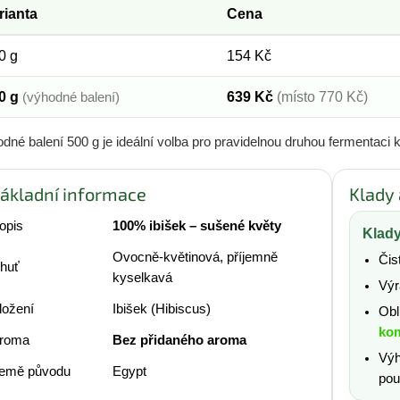
rianta
Cena
0 g
154 Kč
0 g
639 Kč
(místo 770 Kč)
(výhodné balení)
dné balení 500 g je ideální volba pro pravidelnou druhou fermentaci
ákladní informace
Klady
opis
100% ibišek – sušené květy
Klad
Ovocně-květinová, příjemně
Čis
huť
kyselkavá
Výr
ložení
Ibišek (Hibiscus)
Obl
ko
roma
Bez přidaného aroma
Výh
emě původu
Egypt
použ