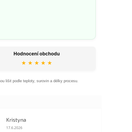
Hodnocení obchodu
★ ★ ★ ★ ★
 lišit podle teploty, surovin a délky procesu.
Kristyna
Hodnocení obchodu je 5 z 5 hvězdiček.
17.6.2026