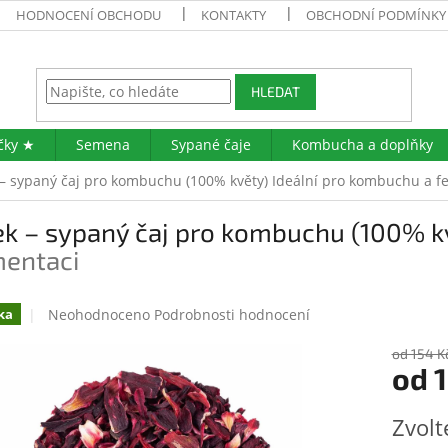
HODNOCENÍ OBCHODU
KONTAKTY
OBCHODNÍ PODMÍNKY
HLEDAT
čky ★
Semena
Sypané čaje
Kombucha a doplňky
 – sypaný čaj pro kombuchu (100% květy)
Ideální pro kombuchu a f
ek – sypaný čaj pro kombuchu (100% k
mentaci
Průměrné
Neohodnoceno
Podrobnosti hodnocení
ka
hodnocení
produktu
od 154 K
od
je
0,0
z
Měrná
Zvolt
5
cena:
hvězdiček.