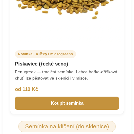
Novinka · Klíčky i microgreens
Pískavice (řecké seno)
Fenugreek — tradiční semínka. Lehce hořko-oříšková
chuť, lze pěstovat ve sklenici i v misce.
od 110 Kč
Koupit semínka
Semínka na klíčení (do sklenice)