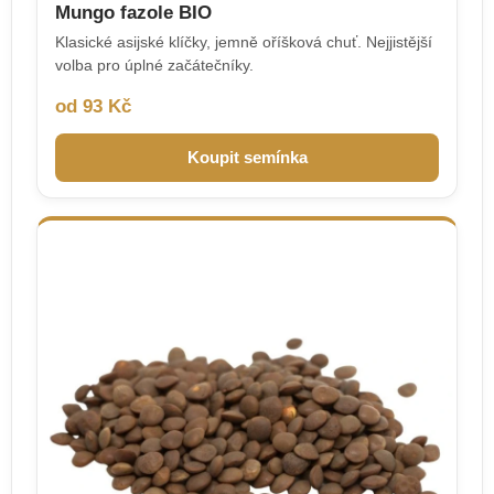
Mungo fazole BIO
Klasické asijské klíčky, jemně oříšková chuť. Nejjistější
volba pro úplné začátečníky.
od 93 Kč
Koupit semínka