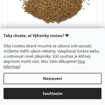
Taky chcete, ať Výhonky rostou? 💚
Microgreens · 7–10 dní
Díky cookies (které musíme ze zákona zobrazovat)
Vojtěška Alfalfa
můžeme měřit výkon reklamy, vylepšovat funkce webu
a oslovovat nové zákazníky. Váš souhlas je klíčový,
Klasika mezi microgreens. Jemná chuť, vysoká
abychom mohli růst. Moc Vám děkujeme!
Více
klíčivost, funguje vždy.
informací
od 109 Kč
Nastavení
Koupit semínka
Souhlasím