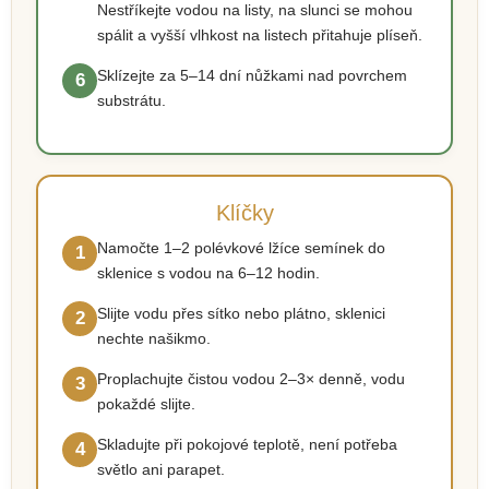
Nestříkejte vodou na listy, na slunci se mohou
spálit a vyšší vlhkost na listech přitahuje plíseň.
Sklízejte za 5–14 dní nůžkami nad povrchem
6
substrátu.
Klíčky
Namočte 1–2 polévkové lžíce semínek do
1
sklenice s vodou na 6–12 hodin.
Slijte vodu přes sítko nebo plátno, sklenici
2
nechte našikmo.
Proplachujte čistou vodou 2–3× denně, vodu
3
pokaždé slijte.
Skladujte při pokojové teplotě, není potřeba
4
světlo ani parapet.