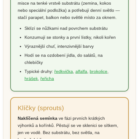
misce na tenké vrstvě substrátu (zemina, kokos
nebo speciální podložka) a potřebují denní světlo —
stačí parapet, balkon nebo světlé místo za oknem.
Sklízí se nůžkami nad povrchem substrátu
Konzumují se stonky a první lístky, nikoli kořen
Výraznější chuť, intenzivnější barvy
Hodí se na ozdobení jídla, do salátů, na
chlebíčky
Typické druhy:
ředkvička
,
alfalfa
,
brokolice
,
hrášek
,
řeřicha
Klíčky (sprouts)
Naklíčená semínka
ve fázi prvních krátkých
výhonků a kořínků. Pěstují se ve sklenici se sítkem,
jen ve vodě. Bez substrátu, bez světla, na