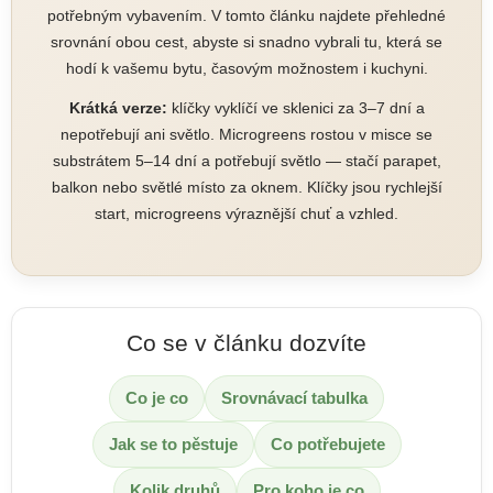
potřebným vybavením. V tomto článku najdete přehledné
srovnání obou cest, abyste si snadno vybrali tu, která se
hodí k vašemu bytu, časovým možnostem i kuchyni.
Krátká verze:
klíčky vyklíčí ve sklenici za 3–7 dní a
nepotřebují ani světlo. Microgreens rostou v misce se
substrátem 5–14 dní a potřebují světlo — stačí parapet,
balkon nebo světlé místo za oknem. Klíčky jsou rychlejší
start, microgreens výraznější chuť a vzhled.
Co se v článku dozvíte
Co je co
Srovnávací tabulka
Jak se to pěstuje
Co potřebujete
Kolik druhů
Pro koho je co