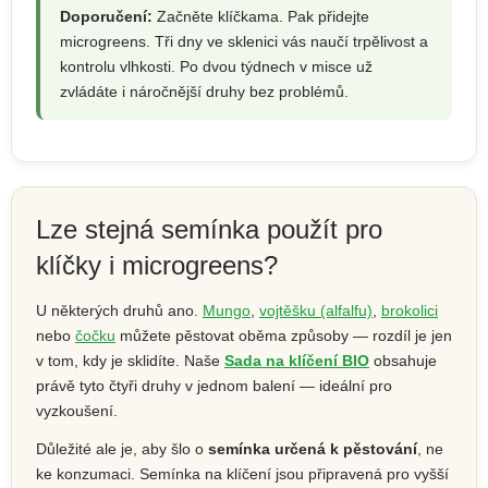
Doporučení:
Začněte klíčkama. Pak přidejte
microgreens. Tři dny ve sklenici vás naučí trpělivost a
kontrolu vlhkosti. Po dvou týdnech v misce už
zvládáte i náročnější druhy bez problémů.
Lze stejná semínka použít pro
klíčky i microgreens?
U některých druhů ano.
Mungo
,
vojtěšku (alfalfu)
,
brokolici
nebo
čočku
můžete pěstovat oběma způsoby — rozdíl je jen
v tom, kdy je sklidíte. Naše
Sada na klíčení BIO
obsahuje
právě tyto čtyři druhy v jednom balení — ideální pro
vyzkoušení.
Důležité ale je, aby šlo o
semínka určená k pěstování
, ne
ke konzumaci. Semínka na klíčení jsou připravená pro vyšší