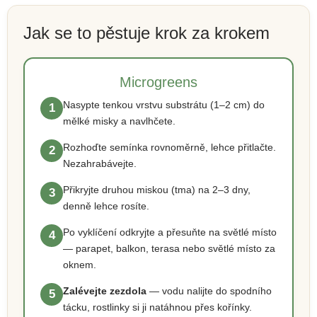
Jak se to pěstuje krok za krokem
Microgreens
Nasypte tenkou vrstvu substrátu (1–2 cm) do
1
mělké misky a navlhčete.
Rozhoďte semínka rovnoměrně, lehce přitlačte.
2
Nezahrabávejte.
Přikryjte druhou miskou (tma) na 2–3 dny,
3
denně lehce rosíte.
Po vyklíčení odkryjte a přesuňte na světlé místo
4
— parapet, balkon, terasa nebo světlé místo za
oknem.
Zalévejte zezdola
— vodu nalijte do spodního
5
tácku, rostlinky si ji natáhnou přes kořínky.