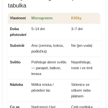
tabulka
Vlastnost
Microgreens
Klíčky
Doba
5–14 dní
3–7 dní
pěstování
Substrát
Ano (zemina, kokos,
Ne (jen voda)
podložka)
Světlo
Potřebuje denní světlo
Nepotřebuje,
— parapet, balkon,
roste i ve tmě
terasa
Nádoba
Mělká miska /
Sklenice se
pěstební tác
sítkem nebo
plátnem
Co se
Nadzemní část
Celá rostlinka