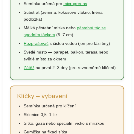
Semínka určená pro
microgreens
Substrát (zemina, kokosové vlákno, lněná
podložka)
Mělká pěstební miska nebo
pěstební tác se
spodním táckem
(5–7 cm)
Rozprašovač
s čistou vodou (jen pro fázi tmy)
Světlé místo — parapet, balkon, terasa nebo
světlé místo za oknem
Zátěž
na první 2–3 dny (pro rovnoměrné klíčení)
Klíčky – vybavení
Semínka určená pro klíčení
Sklenice 0,5–1 litr
Sítko, gáza nebo speciální víčko s mřížkou
Gumička na fixaci sítka