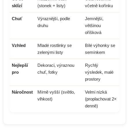
sklízí
(stonek + listy)
včetně kořínku
Chuť
Výraznější, podle
Jemnější,
druhu
většinou
oříšková
Vzhled
Mladé rostlinky se
Bílé výhonky se
zelenými listy
semínkem
Nejlepší
Dekoraci, výraznou
Rychlý
pro
chuť, fotky
výsledek, malé
prostory
Náročnost
Mírně vyšší (světlo,
Velmi nízká
vlhkost)
(proplachovat 2×
denně)