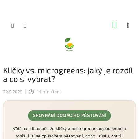
Přejít
na
obsah
NÁKUP
KOŠÍK
Klíčky vs. microgreens: jaký je rozdíl
a co si vybrat?
22.5.2026
14 min čtení
SROVNÁNÍ DOMÁCÍHO PĚSTOVÁNÍ
Většina lidí netuší, že klíčky a microgreens nejsou jedno a
totéž. Liší se způsobem pěstování, dobou růstu, chutí i