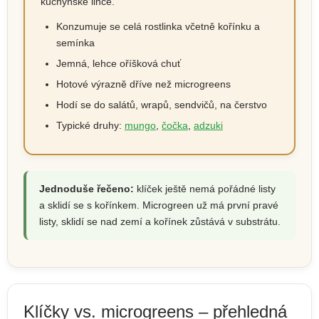
kuchyňské lince.
Konzumuje se celá rostlinka včetně kořínku a
semínka
Jemná, lehce oříšková chuť
Hotové výrazně dříve než microgreens
Hodí se do salátů, wrapů, sendvičů, na čerstvo
Typické druhy:
mungo
,
čočka
,
adzuki
Jednoduše řečeno:
klíček ještě nemá pořádné listy
a sklidí se s kořínkem. Microgreen už má první pravé
listy, sklidí se nad zemí a kořínek zůstává v substrátu.
Klíčky vs. microgreens – přehledná