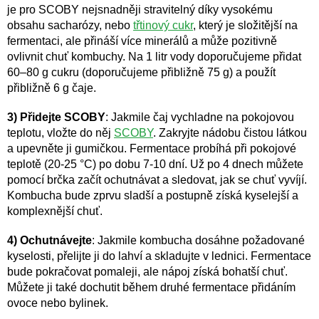
je pro SCOBY nejsnadněji stravitelný díky vysokému
obsahu sacharózy, nebo
třtinový cukr
, který je složitější na
fermentaci, ale přináší více minerálů a může pozitivně
ovlivnit chuť kombuchy. Na 1 litr vody doporučujeme přidat
60–80 g cukru (doporučujeme přibližně 75 g) a použít
přibližně 6 g čaje.
3) Přidejte SCOBY
:
Jakmile čaj vychladne na pokojovou
teplotu, vložte do něj
SCOBY
. Zakryjte nádobu čistou látkou
a upevněte ji gumičkou. Fermentace probíhá při pokojové
teplotě (20-25 °C) po dobu 7-10 dní. Už po 4 dnech můžete
pomocí brčka začít ochutnávat a sledovat, jak se chuť vyvíjí.
Kombucha bude zprvu sladší a postupně získá kyselejší a
komplexnější chuť.
4) Ochutnávejte
:
Jakmile kombucha dosáhne požadované
kyselosti, přelijte ji do lahví a skladujte v lednici. Fermentace
bude pokračovat pomaleji, ale nápoj získá bohatší chuť.
Můžete ji také dochutit během druhé fermentace přidáním
ovoce nebo bylinek.