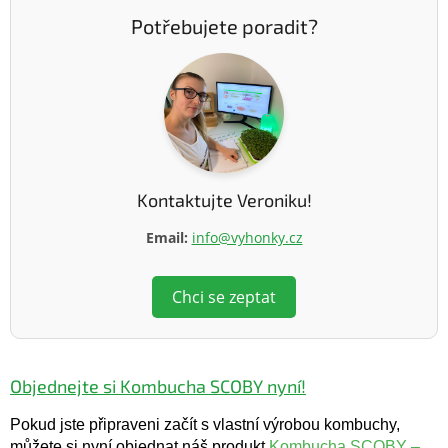
Potřebujete poradit?
Kontaktujte Veroniku!
Email:
info@vyhonky.cz
Chci se zeptat
Objednejte si Kombucha SCOBY nyní!
Pokud jste připraveni začít s vlastní výrobou kombuchy,
můžete si nyní objednat náš produkt
Kombucha SCOBY –