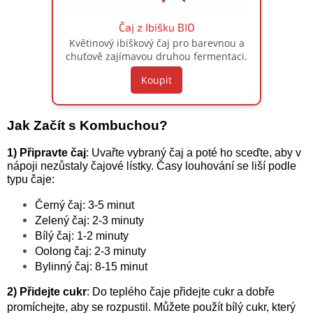
Čaj z Ibišku BIO
Květinový ibiškový čaj pro barevnou a
chuťově zajímavou druhou fermentaci.
Koupit
Jak Začít s Kombuchou?
1) Připravte čaj
:
Uvařte vybraný čaj a poté ho sceďte, aby v
nápoji nezůstaly čajové lístky. Časy louhování se liší podle
typu čaje:
Černý čaj: 3-5 minut
Zelený čaj: 2-3 minuty
Bílý čaj: 1-2 minuty
Oolong čaj: 2-3 minuty
Bylinný čaj: 8-15 minut
2) Přidejte cukr
:
Do teplého čaje přidejte cukr a dobře
promíchejte, aby se rozpustil. Můžete použít bílý cukr, který