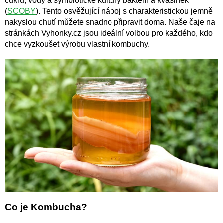
cukru, vody a symbiotické kultury bakterií a kvasinek
(
SCOBY
). Tento osvěžující nápoj s charakteristickou jemně
nakyslou chutí můžete snadno připravit doma. Naše čaje na
stránkách Vyhonky.cz jsou ideální volbou pro každého, kdo
chce vyzkoušet výrobu vlastní kombuchy.
Co je Kombucha?