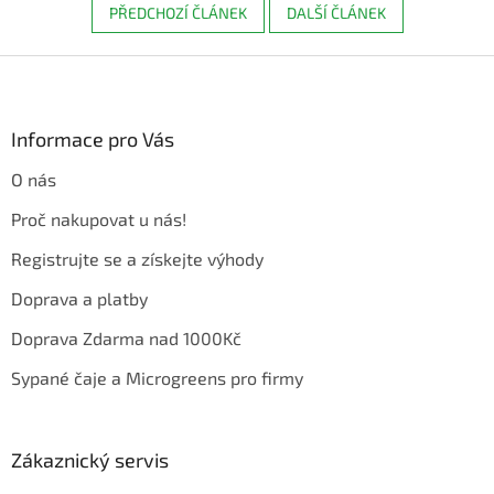
PŘEDCHOZÍ ČLÁNEK
DALŠÍ ČLÁNEK
Z
á
p
a
Informace pro Vás
t
O nás
í
Proč nakupovat u nás!
Registrujte se a získejte výhody
Doprava a platby
Doprava Zdarma nad 1000Kč
Sypané čaje a Microgreens pro firmy
Zákaznický servis