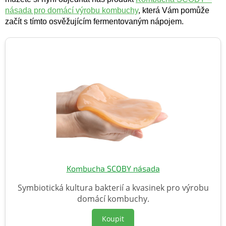
násada pro domácí výrobu kombuchy
, která Vám pomůže
začít s tímto osvěžujícím fermentovaným nápojem.
Kombucha SCOBY násada
Symbiotická kultura bakterií a kvasinek pro výrobu
domácí kombuchy.
Koupit