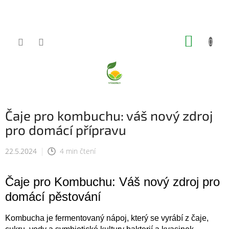
Přejít
na
obsah
NÁKUP
KOŠÍK
Čaje pro kombuchu: váš nový zdroj
pro domácí přípravu
22.5.2024
4 min čtení
Čaje pro Kombuchu: Váš nový zdroj pro
domácí pěstování
Kombucha je fermentovaný nápoj, který se vyrábí z čaje,