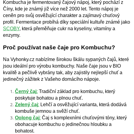
Kombucha je fermentovaný čajový nápoj, který pochází z
Číny, kde je známý již více než 2000 let. Tento nápoj je
ceněn pro svůj osvěžující charakter a zajímavý chuťový
profil. Fermentace probíhá díky speciální kultuře známé jako
SCOBY
, která přeměňuje cukr na kyseliny, vitamíny a
enzymy.
Proč používat naše čaje pro Kombuchu?
Na Vyhonky.cz nabízíme širokou škálu sypaných čajů, které
jsou ideální pro výrobu kombuchy. Naše čaje jsou v BIO
kvalitě a pečlivě vybrány tak, aby zajistily nejlepší chuť a
jedinečný zážitek z Vašeho domácího nápoje.
Černý čaj
:
Tradiční základ pro kombuchu, který
poskytuje bohatou a plnou chuť.
Zelený čaj
:
Lehčí a osvěžující varianta, která dodává
kombuše jemnou a svěží chuť.
Oolong čaj
:
Čaj s komplexními chuťovými tóny, který
obohacuje kombuchu o jedinečnou hloubku a
bohatost.