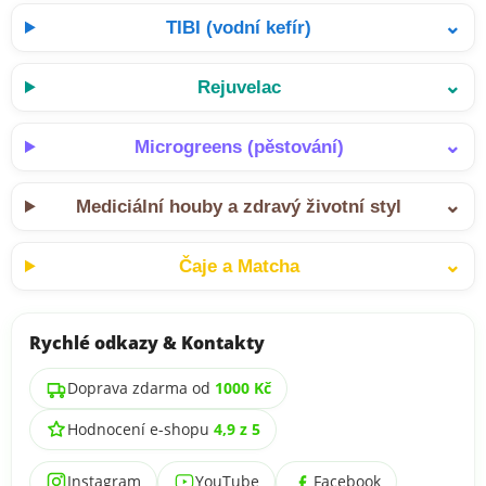
⌄
TIBI (vodní kefír)
⌄
Rejuvelac
⌄
Microgreens (pěstování)
⌄
Mediciální houby a zdravý životní styl
⌄
Čaje a Matcha
Rychlé odkazy & Kontakty
Doprava zdarma od
1000 Kč
Hodnocení e-shopu
4,9 z 5
Instagram
YouTube
Facebook