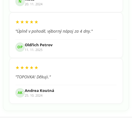
N
20. 11. 2024
★★★★★
"Úplně v pohodě, výborný nápoj za 4 dny."
Oldřich Petrov
OP
11. 11. 2025
★★★★★
"TOPOVKA! Děkuji."
Andrea Koutná
AK
25. 10. 2024
Z
á