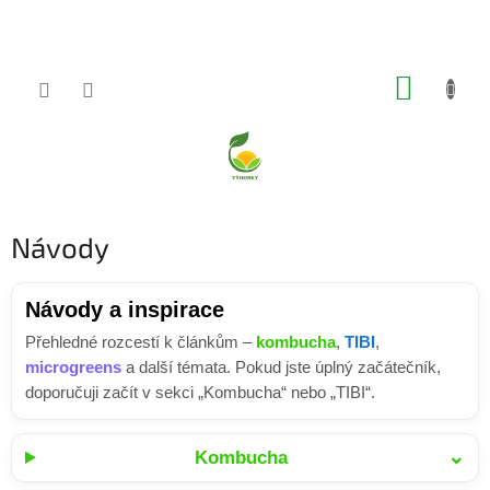
Přejít
na
obsah
NÁKUP
KOŠÍK
Návody
Návody a inspirace
Přehledné rozcestí k článkům –
kombucha
,
TIBI
,
microgreens
a další témata. Pokud jste úplný začátečník,
doporučuji začít v sekci „Kombucha“ nebo „TIBI“.
⌄
Kombucha