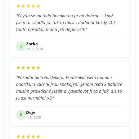
★★★★★
"Chytla se mi teda hnedka na první dobrou... když
jsem to zvládla já, tak to musí zvládnout každý :D S
touto násadou mohu jen doporučit."
Zorka
Z
29. 9. 2024
★★★★★
"Parádní balíček, děkuju. Podaroval jsem mámu i
babičku a všichni jsou spokojení. Jenom teda k babičce
musím pravidelně jezdit a vysvětlovat jí co a jak, ale to
je asi normální :-D"
Dejv
D
1. 5. 2025
★★★★★