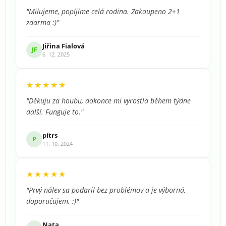
"Milujeme, popíjíme celá rodina. Zakoupeno 2+1
zdarma :)"
Jiřina Fialová
JF
6. 12. 2025
★★★★★
"Děkuju za houbu, dokonce mi vyrostla během týdne
další. Funguje to."
pítrs
P
11. 10. 2024
★★★★★
"Prvý nálev sa podaril bez problémov a je výborná,
doporučujem. :)"
Nata