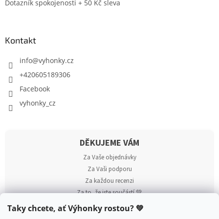
Dotazník spokojenosti + 50 Kč sleva
Kontakt
info
@
vyhonky.cz
+420605189306
Facebook
vyhonky_cz
DĚKUJEME VÁM
Za Vaše objednávky
Za Vaši podporu
Za každou recenzi
Za to, že jste součástí 💚
Taky chcete, ať Výhonky rostou? 💚