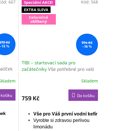
Kód:
667
Kód:
568
Speciální AKCE!
Ušetříte 412 Kč
+ dárek
EXTRA SLEVA
zdarma
Celoročně
oblíbený
879 Kč
914 Kč
–13 %
–16 %
TIBI – startovací sada pro
balíček
začátečníky
Vše potřebné pro vaši
první limonádu
Skladem
Skladem
Průměrné
hodnocení
produktu
 košíku
Do košíku
759 Kč
je
5,0
z
nek
Vše pro Váš první vodní kefír
5
hvězdiček.
Vyrobte si zdravou perlivou
limonádu