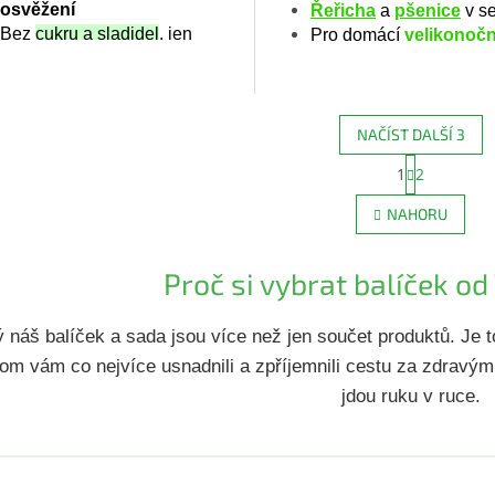
osvěžení
Řeřicha
a
pšenice
v se
Bez
cukru a sladidel
, jen
Pro domácí
velikonočn
kapka ovoce
Dárek zdarma
– ochutnávkový
čaj k balíčku
NAČÍST DALŠÍ 3
S
1
2
O
t
r
v
NAHORU
á
l
n
á
k
d
Proč si vybrat balíček o
o
a
v
c
á
í
n
 náš balíček a sada jsou více než jen součet produktů. Je to
p
í
m vám co nejvíce usnadnili a zpříjemnili cestu za zdravým 
r
v
jdou ruku v ruce.
k
y
v
ý