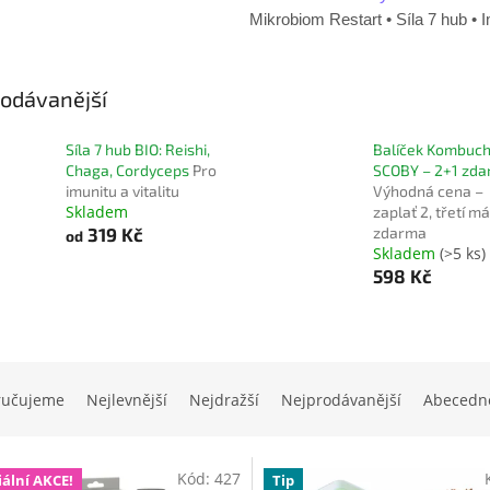
Mikrobiom Restart
•
Síla 7 hub
•
I
odávanější
Síla 7 hub BIO: Reishi,
Balíček Kombuc
Chaga, Cordyceps
Pro
SCOBY – 2+1 zd
imunitu a vitalitu
Výhodná cena –
Skladem
zaplať 2, třetí m
319 Kč
zdarma
od
Skladem
(>5 ks)
598 Kč
ručujeme
Nejlevnější
Nejdražší
Nejprodávanější
Abecedn
Kód:
427
iální AKCE!
Tip