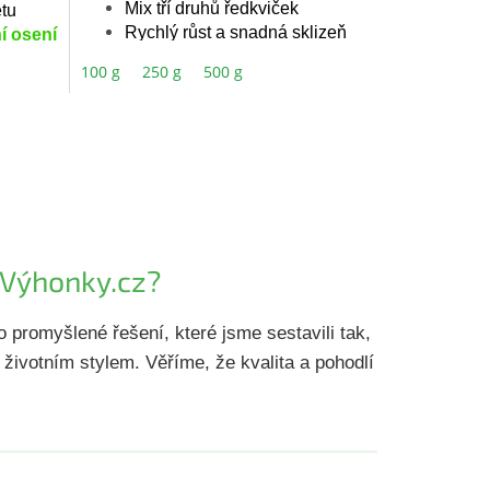
Mix tří druhů ředkviček
tu
hvězdiček.
Rychlý růst a snadná sklizeň
í osení
100 g
250 g
500 g
d Výhonky.cz?
 promyšlené řešení, které jsme sestavili tak,
životním stylem. Věříme, že kvalita a pohodlí