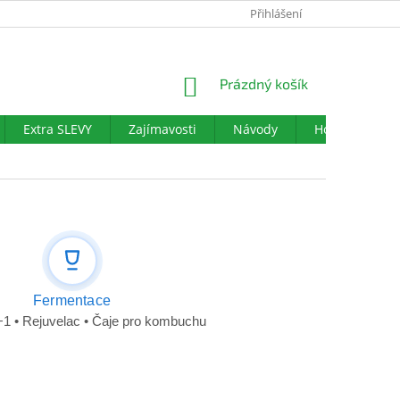
PODMÍNKY OCHRANY OSOBNÍCH ÚDAJŮ
Přihlášení
DOTAZNÍK SPOKOJENO
NÁKUPNÍ
Prázdný košík
KOŠÍK
Extra SLEVY
Zajímavosti
Návody
Hodnocení ob
Fermentace
+1
•
Rejuvelac
•
Čaje pro kombuchu