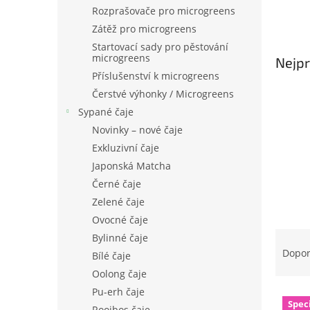
n
Rozprašovače pro microgreens
e
Zátěž pro microgreens
l
Startovací sady pro pěstování
microgreens
Nejpr
Příslušenství k microgreens
Čerstvé výhonky / Microgreens
Sypané čaje
Novinky – nové čaje
Exkluzivní čaje
Japonská Matcha
Černé čaje
Zelené čaje
Ovocné čaje
Ř
Bylinné čaje
a
Dopo
Bílé čaje
z
Oolong čaje
e
Pu-erh čaje
V
n
Spec
Rooibos čaje