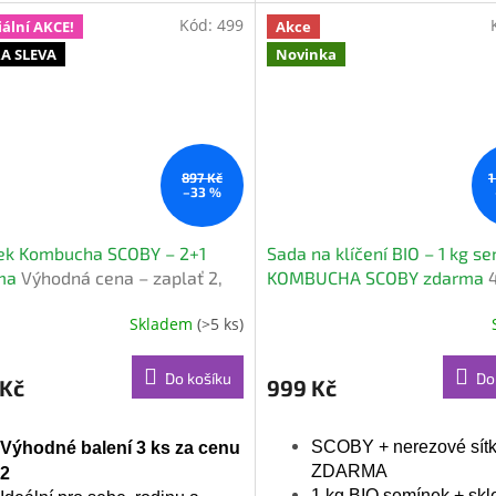
zkušeností
100% čisté složení bez aditiv
Kód:
499
iální AKCE!
Akce
Ušetříte 119 Kč
+ DÁ
ZDARMA
A SLEVA
Novinka
897 Kč
1
–33 %
ček Kombucha SCOBY – 2+1
Sada na klíčení BIO – 1 kg s
ma
Výhodná cena – zaplať 2,
KOMBUCHA SCOBY zdarma
 máš zdarma
+ sklenice + příslušenství
Skladem
(>5 ks)
ěrné
(limitovaná akce)
cení
ktu
Do košíku
Do
 Kč
999 Kč
SCOBY + nerezové sít
Výhodné balení 3 ks za cenu
ZDARMA
iček.
2
1 kg BIO semínek + skl