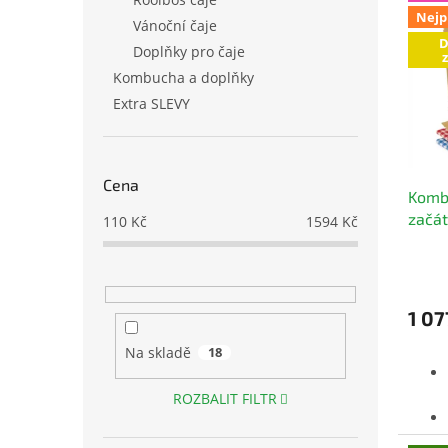
ý
í
Nejp
p
p
Vánoční čaje
D
i
r
Doplňky pro čaje
s
o
Kombucha a doplňky
p
d
Extra SLEVY
r
u
o
k
d
t
u
ů
Cena
Kombu
k
začá
t
110
Kč
1594
Kč
domá
ů
Prům
hodno
produ
1 07
je
4,8
Na skladě
18
z
5
hvězd
ROZBALIT FILTR