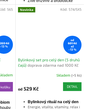
Živé enzymy a probiotické
vaně
kultury
Kód:
565
Kód:
574/5X5
Novinka
Bez cukru
– jen voda a obilí
od
 359 Kč
601 Kč
až
–13 %
–13 %
E
Bylinkový set pro celý den (5 druhů
čajů)
doprava zdarma nad 1000 Kč
Skladem
Skladem
(>5 ks)
Průměrné
hodnocení
produktu
DETAIL
 košíku
529 Kč
od
je
5,0
z
Bylinkový rituál na celý den
obiom
5
Energie, vitalita, vitamíny, relax i
a houby
hvězdiček.