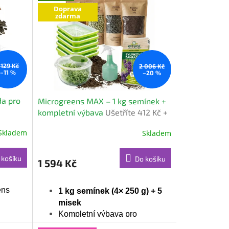
Doprava
zdarma
 129 Kč
2 006 Kč
–11 %
–20 %
da pro
Microgreens MAX – 1 kg semínek +
kompletní výbava
Ušetříte 412 Kč +
dárek zdarma
Skladem
Skladem
 košíku
Do košíku
1 594 Kč
ens
1 kg semínek (4× 250 g) + 5
misek
Kompletní výbava pro
lý
pohodlné pěstování