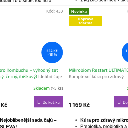
Ideální pro sebe, rodinu a
Šetříte 246 Kč – limito
přátele
Kód:
433
Novinka
Ušetříte 299 Kč
oproti běžné
Doprava
ceně
zdarma
532 Kč
1
–15 %
pro Kombuchu – výhodný set
Mikrobiom Restart ULTIMAT
ný, černý, ibiškový)
Ideální čaje
Komplexní kúra pro zdravý
omácí výrobu
mikrobiom a trávení
Skladem
(>5 ks)
ěrné
Průměrné
cení
hodnocení
ktu
produktu
Do košíku
Do
 Kč
1 169 Kč
je
5,0
z
Nejoblíbenější sada čajů –
Kúra pro zdravý mikr
5
iček.
hvězdiček.
Prebiotika, probiotika 
SLEVA!