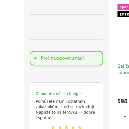
Spec
EXTR
➔
Proč nakupovat u nás?
Balí
zdar
třetí
Prům
hodno
Ohodnoťte nás na Google
produ
598
Pomůžete nám i ostatním
je
zákazníkům, kteří se rozhodují.
5,0
Napište to na férovku — dobré
z
i špatné.
5
hvězd
★ ★ ★ ★ ★