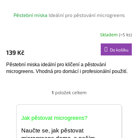
Pěstební miska
Ideální pro pěstování microgreens
Skladem
(>5 ks)
Průměrné
hodnocení
produktu
Do košíku
139 Kč
je
5,0
z
Pěstební miska ideální pro klíčení a pěstování
5
microgreens. Vhodná pro domácí i profesionální použití.
hvězdiček.
1
položek celkem
O
v
l
á
Jak pěstovat microgreens?
d
a
c
Naučte se, jak pěstovat
í