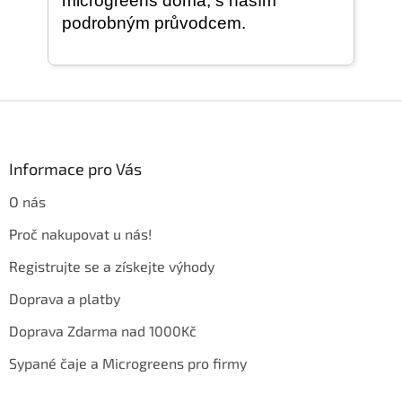
microgreens doma, s naším
p
podrobným průvodcem.
r
v
k
y
v
Z
ý
á
p
i
p
s
a
Informace pro Vás
u
t
O nás
í
Proč nakupovat u nás!
Registrujte se a získejte výhody
Doprava a platby
Doprava Zdarma nad 1000Kč
Sypané čaje a Microgreens pro firmy