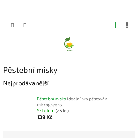
Přejít
na
obsah
NÁKUP
KOŠÍK
Pěstební misky
Nejprodávanější
Pěstební miska
Ideální pro pěstování
microgreens
Skladem
(>5 ks)
139 Kč
Ř