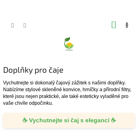
Přejít
na
obsah
NÁKUP
KOŠÍK
Doplňky pro čaje
Vychutnejte si dokonalý čajový zážitek s našimi doplňky.
Nabízíme stylové skleněné konvice, hrníčky a přírodní filtry,
které jsou nejen praktické, ale také esteticky vyladěné pro
vaše chvíle odpočinku.
☕ Vychutnejte si čaj s elegancí ☕