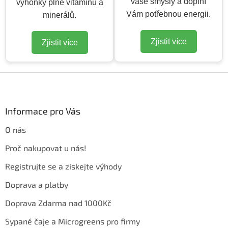
vaše smysly a doplní
výhonky plné vitamínů a
Vám potřebnou energii.
minerálů.
Zjistit více
Zjistit více
Z
á
p
a
Informace pro Vás
t
O nás
í
Proč nakupovat u nás!
Registrujte se a získejte výhody
Doprava a platby
Doprava Zdarma nad 1000Kč
Sypané čaje a Microgreens pro firmy