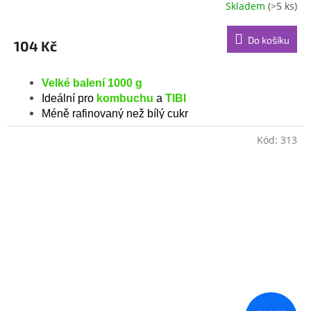
Skladem
(>5 ks)
Průměrné
hodnocení
produktu
Do košíku
104 Kč
je
5,0
z
Velké balení 1000 g
5
Ideální pro
kombuchu
a
TIBI
hvězdiček.
Méně rafinovaný než bílý cukr
Kód:
313