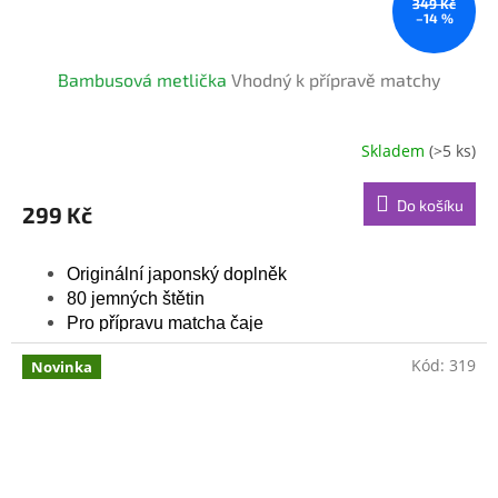
349 Kč
–14 %
Bambusová metlička
Vhodný k přípravě matchy
Skladem
(>5 ks)
Průměrné
hodnocení
produktu
Do košíku
299 Kč
je
5,0
z
Originální japonský doplněk
5
80 jemných štětin
hvězdiček.
Pro přípravu matcha čaje
Kód:
319
Novinka