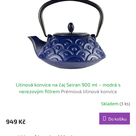
Litinová konvice na čaj Seiran 900 ml – modrá s
nerezovým filtrem
Prémiová litinová konvice
Skladem
(3 ks)
Průměrné
hodnocení
produktu
Do košíku
949 Kč
je
5,0
z