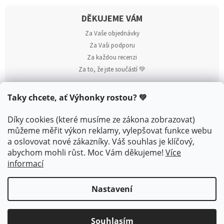
DĚKUJEME VÁM
Za Vaše objednávky
Za Vaši podporu
Za každou recenzi
Za to, že jste součástí 💚
Taky chcete, ať Výhonky rostou? 💚
Díky cookies (které musíme ze zákona zobrazovat)
můžeme měřit výkon reklamy, vylepšovat funkce webu
a oslovovat nové zákazníky. Váš souhlas je klíčový,
abychom mohli růst. Moc Vám děkujeme!
Více
informací
Vytvořil Shoptet
Nastavení
Copyright 2026
Vyhonky.cz
. Všechna práva vyhrazena.
Souhlasím