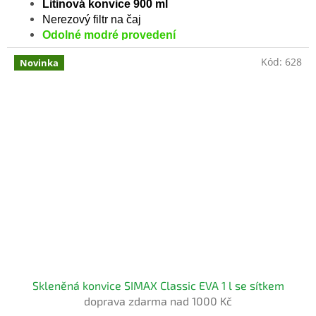
Litinová konvice 900 ml
5
Nerezový filtr na čaj
hvězdiček.
Odolné modré provedení
Kód:
628
Novinka
Skleněná konvice SIMAX Classic EVA 1 l se sítkem
doprava zdarma nad 1000 Kč