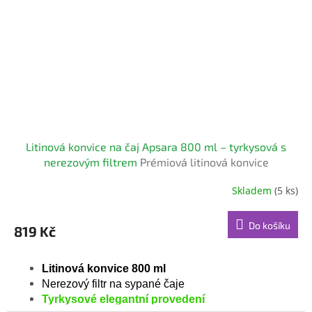
Litinová konvice na čaj Apsara 800 ml – tyrkysová s
nerezovým filtrem
Prémiová litinová konvice
Skladem
(5 ks)
Průměrné
hodnocení
produktu
Do košíku
819 Kč
je
5,0
z
Litinová konvice 800 ml
5
Nerezový filtr na sypané čaje
hvězdiček.
Tyrkysové elegantní provedení