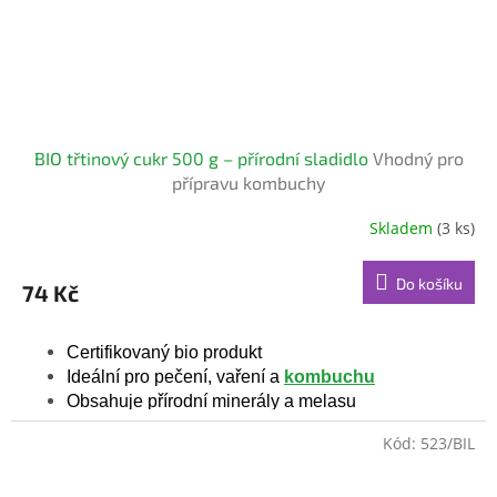
BIO třtinový cukr 500 g – přírodní sladidlo
Vhodný pro
přípravu kombuchy
Skladem
(3 ks)
Průměrné
hodnocení
produktu
Do košíku
74 Kč
je
5,0
z
Certifikovaný bio produkt
5
Ideální pro pečení, vaření a
kombuchu
hvězdiček.
Obsahuje přírodní minerály a melasu
Kód:
523/BIL