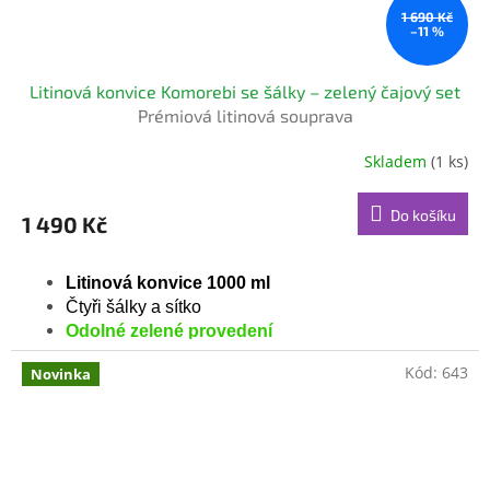
1 690 Kč
–11 %
Litinová konvice Komorebi se šálky – zelený čajový set
Prémiová litinová souprava
Skladem
(1 ks)
Do košíku
1 490 Kč
Litinová konvice 1000 ml
Čtyři šálky a sítko
Odolné zelené provedení
Kód:
643
Novinka