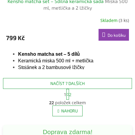
Kensho matcha set – 5dílná keramická sada
Miska 500
ml, metlička a 2 lžičky
Skladem
(3 ks)
Do košíku
799 Kč
Kensho matcha set – 5 dílů
Keramická miska 500 ml + metlička
Stojánek a 2 bambusové lžičky
NAČÍST 7 DALŠÍCH
S
1
2
t
O
r
22
položek celkem
v
á
l
NAHORU
n
á
k
d
o
v
a
Doprava zdarma!
á
c