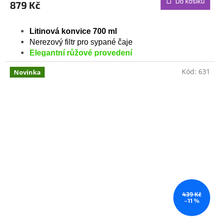
Do košíku
879 Kč
Litinová konvice 700 ml
Nerezový filtr pro sypané čaje
Elegantní růžové provedení
Kód:
631
Novinka
439 Kč
–11 %