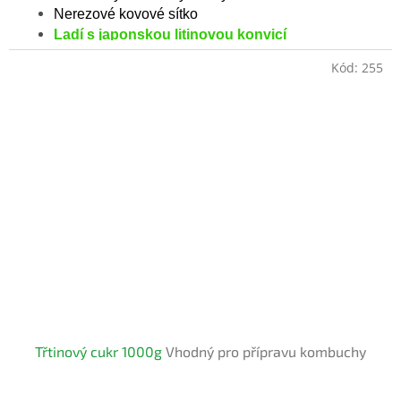
5
Nerezové kovové sítko
hvězdiček.
Ladí s japonskou litinovou konvicí
Kód:
255
Třtinový cukr 1000g
Vhodný pro přípravu kombuchy