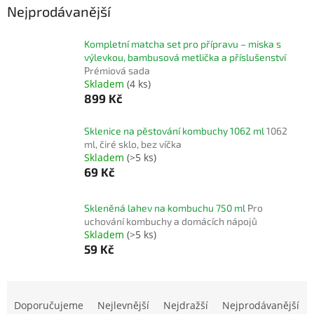
Nejprodávanější
Kompletní matcha set pro přípravu – miska s
výlevkou, bambusová metlička a příslušenství
Prémiová sada
Skladem
(4 ks)
899 Kč
Sklenice na pěstování kombuchy 1062 ml
1062
ml, čiré sklo, bez víčka
Skladem
(>5 ks)
69 Kč
Skleněná lahev na kombuchu 750 ml
Pro
uchování kombuchy a domácích nápojů
Skladem
(>5 ks)
59 Kč
Ř
a
Doporučujeme
Nejlevnější
Nejdražší
Nejprodávanější