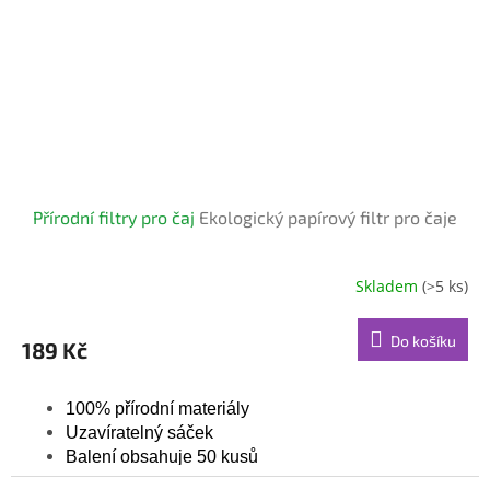
Přírodní filtry pro čaj
Ekologický papírový filtr pro čaje
Skladem
(>5 ks)
Průměrné
hodnocení
produktu
Do košíku
189 Kč
je
5,0
z
100% přírodní materiály
5
Uzavíratelný sáček
hvězdiček.
Balení obsahuje 50 kusů