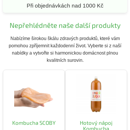
n
í
Při objednávkách nad 1000 Kč
í
p
r
v
Nepřehlédněte naše další produkty
k
y
v
Nabízíme širokou škálu zdravých produktů, které vám
ý
pomohou zpříjemnit každodenní život. Vyberte si z naší
p
nabídky a vytvořte si harmonickou domácnost plnou
i
s
kvalitních surovin.
u
Kombucha SCOBY
Hotový nápoj
Kombucha