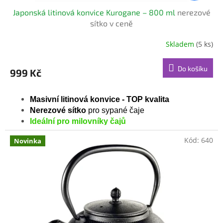
Japonská litinová konvice Kurogane – 800 ml
nerezové
sítko v ceně
Skladem
(5 ks)
Průměrné
hodnocení
produktu
Do košíku
999 Kč
je
5,0
z
Masivní litinová konvice - TOP kvalita
5
Nerezové sítko
pro sypané čaje
hvězdiček.
Ideální pro milovníky čajů
Kód:
640
Novinka