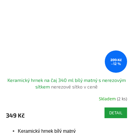
399 Kč
–12 %
Keramický hrnek na čaj 340 ml bílý matný s nerezovým
sítkem
nerezové sítko v ceně
Skladem
(2 ks)
Průměrné
hodnocení
produktu
DETAIL
349 Kč
je
5,0
z
Keramický hrnek bílý matný