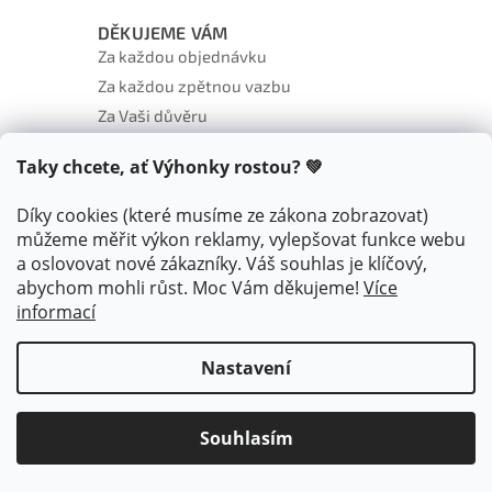
DĚKUJEME VÁM
Za každou objednávku
Za každou zpětnou vazbu
Za Vaši důvěru
Za sdílení s přáteli
Taky chcete, ať Výhonky rostou? 💚
Za to, že jste s námi
♥
Díky cookies (které musíme ze zákona zobrazovat)
můžeme měřit výkon reklamy, vylepšovat funkce webu
a oslovovat nové zákazníky. Váš souhlas je klíčový,
abychom mohli růst. Moc Vám děkujeme!
Více
informací
Nastavení
Vytvořil Shoptet
Souhlasím
Copyright 2026
Vyhonky.cz
. Všechna práva vyhrazena.