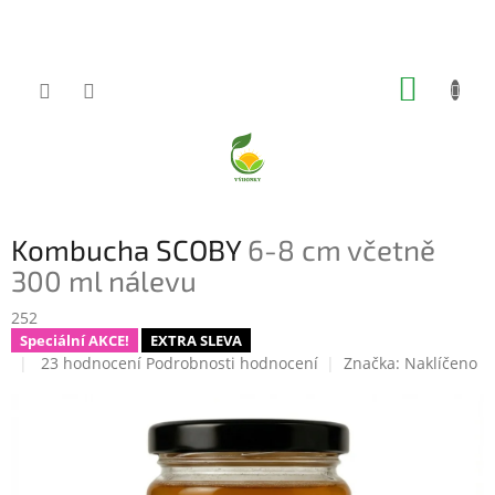
Přejít
na
obsah
NÁKUP
KOŠÍK
P
Kombucha SCOBY
6-8 cm včetně
o
s
300 ml nálevu
t
252
r
Speciální AKCE!
EXTRA SLEVA
a
Průměrné
23 hodnocení
Podrobnosti hodnocení
Značka:
Naklíčeno
n
hodnocení
n
produktu
í
je
p
5,0
a
z
5
n