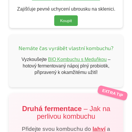
Zajišťuje pevné uchycení ubrousku na sklenici.
Koupit
Nemáte čas vyrábět vlastní kombuchu?
Vyzkoušejte
BIO Kombuchu s Meduňkou
–
hotový fermentovaný nápoj plný probiotik,
připravený k okamžitému užití!
EXTRA TIP
Druhá fermentace
– Jak na
perlivou kombuchu
Přidejte svou kombuchu do
lahví
a