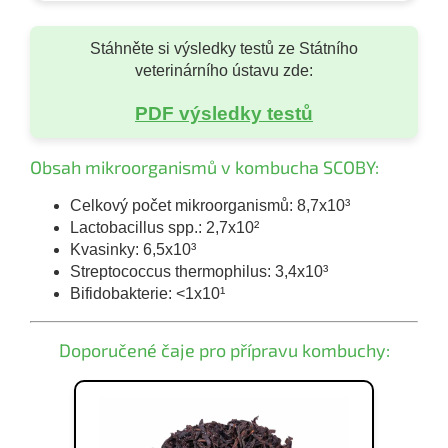
Stáhněte si výsledky testů ze Státního
veterinárního ústavu zde:
PDF výsledky testů
Obsah mikroorganismů v kombucha SCOBY:
Celkový počet mikroorganismů: 8,7x10³
Lactobacillus spp.: 2,7x10²
Kvasinky: 6,5x10³
Streptococcus thermophilus: 3,4x10³
Bifidobakterie: <1x10¹
Doporučené čaje pro přípravu kombuchy: