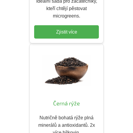
Ideální sada pro začátečníky,
kteří chtějí pěstovat
microgreens.
Zjistit více
Černá rýže
Nutričně bohatá rýže plná
minerálů a antioxidantů. 2x
více bílkovin.