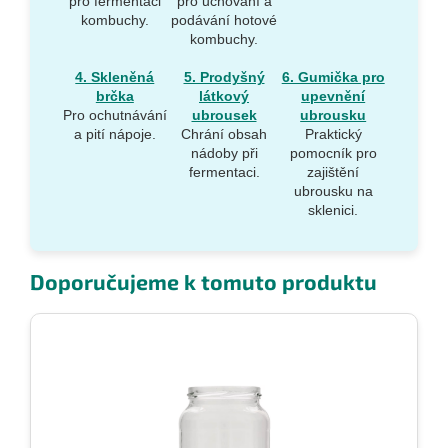
pro fermentaci
pro uchování a
kombuchy.
podávání hotové
kombuchy.
4. Skleněná
5. Prodyšný
6. Gumička pro
brčka
látkový
upevnění
Pro ochutnávání
ubrousek
ubrousku
a pití nápoje.
Chrání obsah
Praktický
nádoby při
pomocník pro
fermentaci.
zajištění
ubrousku na
sklenici.
Doporučujeme k tomuto produktu