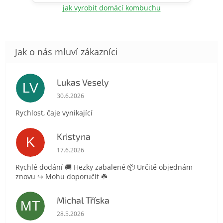
jak vyrobit domácí kombuchu
Lukas Vesely
LV
Hodnocení obchodu je 5 z 5 hvězdiček.
30.6.2026
Rychlost, čaje vynikající
Kristyna
K
Hodnocení obchodu je 5 z 5 hvězdiček.
17.6.2026
Rychlé dodání 🚚 Hezky zabalené 📦 Určitě objednám
znovu ↪️ Mohu doporučit ☘️
Michal Tříska
MT
Hodnocení obchodu je 5 z 5 hvězdiček.
28.5.2026