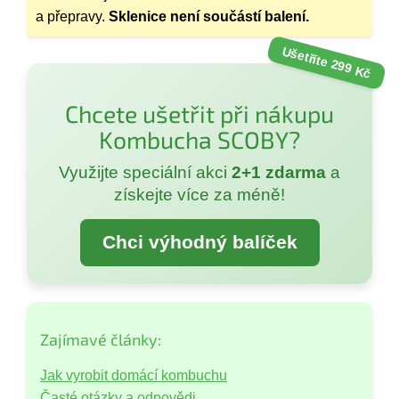
a přepravy.
Sklenice není součástí balení.
Ušetříte 299 Kč
Chcete ušetřit při nákupu
Kombucha SCOBY?
Využijte speciální akci
2+1 zdarma
a
získejte více za méně!
Chci výhodný balíček
Zajímavé články:
Jak vyrobit domácí kombuchu
Časté otázky a odpovědi