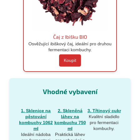
Čaj z Ibišku BIO
Osvěžující ibiškový čaj, ideální pro druhou
fermentaci kombuchy.
Koupit
Vhodné vybavení
1. Sklenice na
2. Skleněná
3. Třtinový cukr
pěstování
láhev na
Kvalitní sladidlo
kombuchy 1062
kombuchu 750
pro fermentaci
ml
ml
kombuchy.
Ideální nádoba
Praktická láhev