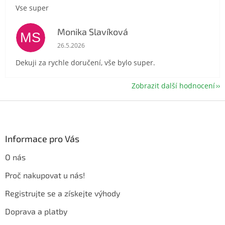
Vse super
Monika Slavíková
MS
Hodnocení obchodu je 5 z 5 hvězdiček.
26.5.2026
Dekuji za rychle doručení, vše bylo super.
Zobrazit další hodnocení
Z
á
p
a
Informace pro Vás
t
O nás
í
Proč nakupovat u nás!
Registrujte se a získejte výhody
Doprava a platby