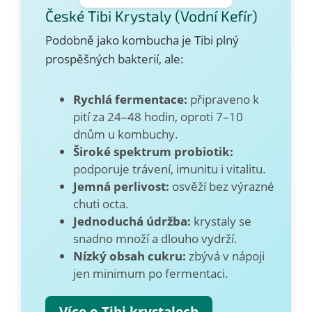
České Tibi Krystaly (Vodní Kefír)
Podobně jako kombucha je Tibi plný
prospěšných bakterií, ale:
Rychlá fermentace:
připraveno k
pití za 24–48 hodin, oproti 7–10
dnům u kombuchy.
Široké spektrum probiotik:
podporuje trávení, imunitu i vitalitu.
Jemná perlivost:
osvěží bez výrazné
chuti octa.
Jednoduchá údržba:
krystaly se
snadno množí a dlouho vydrží.
Nízký obsah cukru:
zbývá v nápoji
jen minimum po fermentaci.
Více o Tibi krystalech