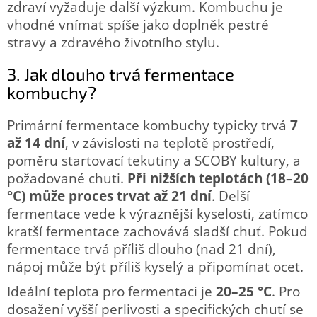
zdraví vyžaduje další výzkum. Kombuchu je
vhodné vnímat spíše jako doplněk pestré
stravy a zdravého životního stylu.
3. Jak dlouho trvá fermentace
kombuchy?
Primární fermentace kombuchy typicky trvá
7
až 14 dní
, v závislosti na teplotě prostředí,
poměru startovací tekutiny a SCOBY kultury, a
požadované chuti.
Při nižších teplotách (18–20
°C) může proces trvat až 21 dní
. Delší
fermentace vede k výraznější kyselosti, zatímco
kratší fermentace zachovává sladší chuť. Pokud
fermentace trvá příliš dlouho (nad 21 dní),
nápoj může být příliš kyselý a připomínat ocet.
Ideální teplota pro fermentaci je
20–25 °C
. Pro
dosažení vyšší perlivosti a specifických chutí se