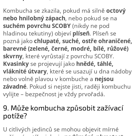
Kombucha se zkazila, pokud má silně
octový
nebo hnilobný zápach
, nebo pokud se na
suchém povrchu SCOBY
(nikdy ne pod
hladinou tekutiny) objeví
plíseň
. Plíseň se
pozná jako
chlupaté, suché, ostře ohraničené,
barevné (zelené, černé, modré, bílé, růžové)
skvrny
, které vyrůstají z povrchu SCOBY.
Kvasinky
se projevují jako
hnědé, táhlé,
vláknité útvary
, které se usazují u dna nádoby
nebo volně plavou v kombuche a
nejsou
závadné
. Pokud si nejste jisti, raději kombuchu
vylijte – bezpečnost je vždy prvořadá.
9. Může kombucha způsobit zažívací
potíže?
U citlivých jedinců se mohou objevit mírné