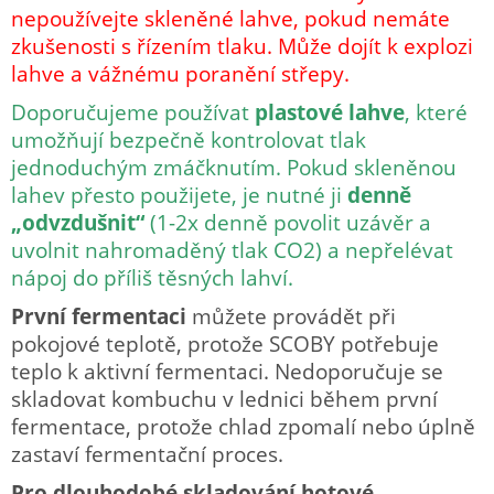
nepoužívejte skleněné lahve, pokud nemáte
zkušenosti s řízením tlaku. Může dojít k explozi
lahve a vážnému poranění střepy.
Doporučujeme používat
plastové lahve
, které
umožňují bezpečně kontrolovat tlak
jednoduchým zmáčknutím. Pokud skleněnou
lahev přesto použijete, je nutné ji
denně
„odvzdušnit“
(1-2x denně povolit uzávěr a
uvolnit nahromaděný tlak CO2) a nepřelévat
nápoj do příliš těsných lahví.
První fermentaci
můžete provádět při
pokojové teplotě, protože SCOBY potřebuje
teplo k aktivní fermentaci. Nedoporučuje se
skladovat kombuchu v lednici během první
fermentace, protože chlad zpomalí nebo úplně
zastaví fermentační proces.
Pro dlouhodobé skladování hotové