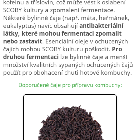
kofeinu a tříslovin, což může vést k oslabení
SCOBY kultury a zpomalení fermentace.
Některé bylinné čaje (např. máta, heřmánek,
eukalyptus) navíc obsahují
antibakteriální
látky, které mohou fermentaci zpomalit
nebo zastavit
. Esenciální oleje v ochucených
čajích mohou SCOBY kulturu poškodit.
Pro
druhou fermentaci
lze bylinné čaje a menší
množství kvalitních sypaných ochucených čajů
použít pro obohacení chuti hotové kombuchy.
Doporučené čaje pro přípravu kombuchy: