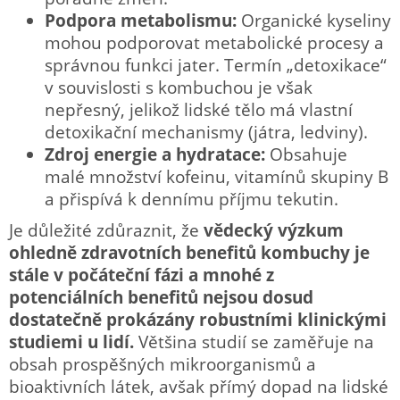
Podpora metabolismu:
Organické kyseliny
mohou podporovat metabolické procesy a
správnou funkci jater. Termín „detoxikace“
v souvislosti s kombuchou je však
nepřesný, jelikož lidské tělo má vlastní
detoxikační mechanismy (játra, ledviny).
Zdroj energie a hydratace:
Obsahuje
malé množství kofeinu, vitamínů skupiny B
a přispívá k dennímu příjmu tekutin.
Je důležité zdůraznit, že
vědecký výzkum
ohledně zdravotních benefitů kombuchy je
stále v počáteční fázi a mnohé z
potenciálních benefitů nejsou dosud
dostatečně prokázány robustními klinickými
studiemi u lidí.
Většina studií se zaměřuje na
obsah prospěšných mikroorganismů a
bioaktivních látek, avšak přímý dopad na lidské