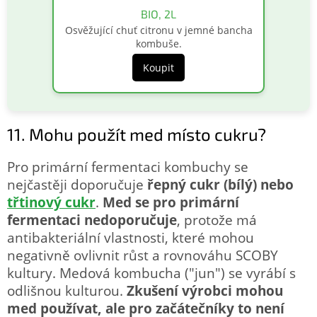
BIO, 2L
Osvěžující chuť citronu v jemné bancha
kombuše.
Koupit
11. Mohu použít med místo cukru?
Pro primární fermentaci kombuchy se
nejčastěji doporučuje
řepný cukr (bílý) nebo
třtinový cukr
.
Med se pro primární
fermentaci nedoporučuje
, protože má
antibakteriální vlastnosti, které mohou
negativně ovlivnit růst a rovnováhu SCOBY
kultury. Medová kombucha ("jun") se vyrábí s
odlišnou kulturou.
Zkušení výrobci mohou
med používat, ale pro začátečníky to není