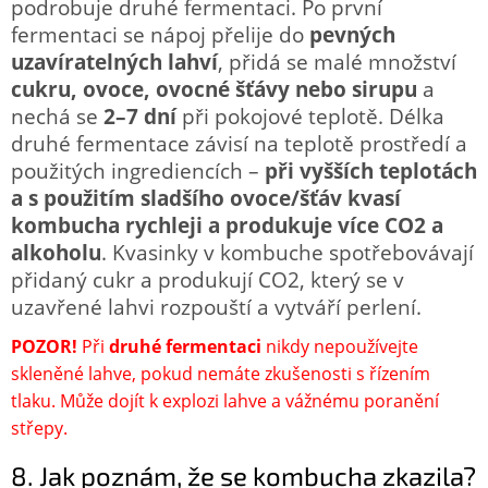
podrobuje druhé fermentaci. Po první
fermentaci se nápoj přelije do
pevných
uzavíratelných lahví
, přidá se malé množství
cukru, ovoce, ovocné šťávy nebo sirupu
a
nechá se
2–7 dní
při pokojové teplotě. Délka
druhé fermentace závisí na teplotě prostředí a
použitých ingrediencích –
při vyšších teplotách
a s použitím sladšího ovoce/šťáv kvasí
kombucha rychleji a produkuje více CO2 a
alkoholu
. Kvasinky v kombuche spotřebovávají
přidaný cukr a produkují CO2, který se v
uzavřené lahvi rozpouští a vytváří perlení.
POZOR!
Při
druhé fermentaci
nikdy nepoužívejte
skleněné lahve, pokud nemáte zkušenosti s řízením
tlaku. Může dojít k explozi lahve a vážnému poranění
střepy.
8. Jak poznám, že se kombucha zkazila?