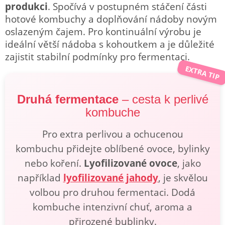
produkci
. Spočívá v postupném stáčení části
hotové kombuchy a doplňování nádoby novým
oslazeným čajem. Pro kontinuální výrobu je
ideální větší nádoba s kohoutkem a je důležité
zajistit stabilní podmínky pro fermentaci.
EXTRA TIP
Druhá fermentace
– cesta k perlivé
kombuche
Pro extra perlivou a ochucenou
kombuchu přidejte oblíbené ovoce, bylinky
nebo koření.
Lyofilizované ovoce
, jako
například
lyofilizované jahody
, je skvělou
volbou pro druhou fermentaci. Dodá
kombuche intenzivní chuť, aroma a
přirozené bublinky.