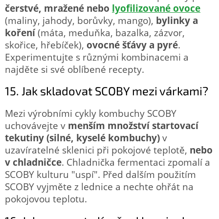
čerstvé, mražené nebo
lyofilizované ovoce
(maliny, jahody, borůvky, mango),
bylinky a
koření
(máta, meduňka, bazalka, zázvor,
skořice, hřebíček),
ovocné šťávy a pyré
.
Experimentujte s různými kombinacemi a
najděte si své oblíbené recepty.
15. Jak skladovat SCOBY mezi várkami?
Mezi výrobními cykly kombuchy SCOBY
uchovávejte v
menším množství startovací
tekutiny (silné, kyselé kombuchy)
v
uzavíratelné sklenici při pokojové teplotě,
nebo
v chladničce
. Chladnička fermentaci zpomalí a
SCOBY kulturu "uspí". Před dalším použitím
SCOBY vyjměte z lednice a nechte ohřát na
pokojovou teplotu.