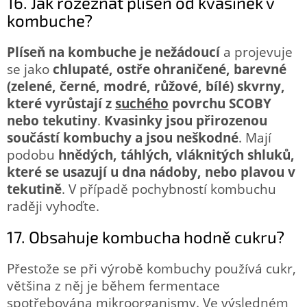
16. Jak rozeznat plíseň od kvasinek v
kombuche?
Plíseň na kombuche je nežádoucí
a projevuje
se jako
chlupaté, ostře ohraničené, barevné
(zelené, černé, modré, růžové, bílé) skvrny,
které vyrůstají z
suchého
povrchu SCOBY
nebo tekutiny
.
Kvasinky jsou přirozenou
součástí kombuchy a jsou neškodné
. Mají
podobu
hnědých, táhlých, vláknitých shluků,
které se usazují u dna nádoby, nebo plavou v
tekutině
. V případě pochybností kombuchu
raději vyhoďte.
17. Obsahuje kombucha hodně cukru?
Přestože se při výrobě kombuchy používá cukr,
většina z něj je během fermentace
spotřebována mikroorganismy. Ve výsledném