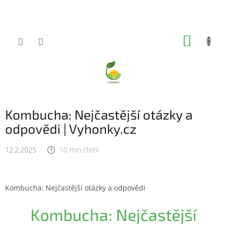
Přejít
na
obsah
NÁKUP
KOŠÍK
Kombucha: Nejčastější otázky a
odpovědi | Vyhonky.cz
12.2.2025
10 min čtení
Kombucha: Nejčastější otázky a odpovědi
Kombucha: Nejčastější