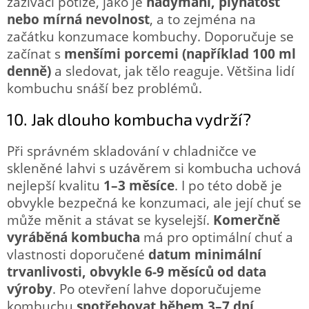
zažívací potíže, jako je
nadýmání, plynatost
nebo mírná nevolnost
, a to zejména na
začátku konzumace kombuchy. Doporučuje se
začínat s
menšími porcemi (například 100 ml
denně)
a sledovat, jak tělo reaguje. Většina lidí
kombuchu snáší bez problémů.
10. Jak dlouho kombucha vydrží?
Při správném skladování v chladničce ve
skleněné lahvi s uzávěrem si kombucha uchová
nejlepší kvalitu
1–3 měsíce
. I po této době je
obvykle bezpečná ke konzumaci, ale její chuť se
může měnit a stávat se kyselejší.
Komerčně
vyráběná kombucha
má pro optimální chuť a
vlastnosti doporučené
datum minimální
trvanlivosti, obvykle 6-9 měsíců od data
výroby
. Po otevření lahve doporučujeme
kombuchu
spotřebovat během 3–7 dní
.