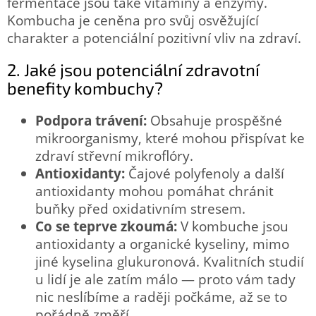
fermentace jsou také vitamíny a enzymy.
Kombucha je ceněna pro svůj osvěžující
charakter a potenciální pozitivní vliv na zdraví.
2. Jaké jsou potenciální zdravotní
benefity kombuchy?
Podpora trávení:
Obsahuje prospěšné
mikroorganismy, které mohou přispívat ke
zdraví střevní mikroflóry.
Antioxidanty:
Čajové polyfenoly a další
antioxidanty mohou pomáhat chránit
buňky před oxidativním stresem.
Co se teprve zkoumá:
V kombuche jsou
antioxidanty a organické kyseliny, mimo
jiné kyselina glukuronová. Kvalitních studií
u lidí je ale zatím málo — proto vám tady
nic neslíbíme a raději počkáme, až se to
pořádně změří.