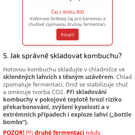
Čaj z Ibišku BIO
Květinový ibiškový čaj pro barevnou a
chuťově zajímavou druhou fermentaci.
Koupit
5. Jak správně skladovat kombuchu?
Hotovou kombuchu skladujte v chladničce ve
skleněných lahvích s těsným uzávěrem
. Chlad
zpomaluje fermentaci, čímž se stabilizuje chuť
a omezuje tvorba CO2.
Při skladování
kombuchy v pokojové teplotě hrozí riziko
překarbonování, zvýšení kyselosti a v
extrémních případech i exploze lahví („bottle
bombs“).
POZOR!
Při
druhé fermentaci
nikdy