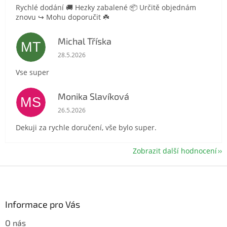
Rychlé dodání 🚚 Hezky zabalené 📦 Určitě objednám
znovu ↪️ Mohu doporučit ☘️
Michal Tříska
MT
Hodnocení obchodu je 5 z 5 hvězdiček.
28.5.2026
Vse super
Monika Slavíková
MS
Hodnocení obchodu je 5 z 5 hvězdiček.
26.5.2026
Dekuji za rychle doručení, vše bylo super.
Zobrazit další hodnocení
Z
á
p
a
Informace pro Vás
t
O nás
í