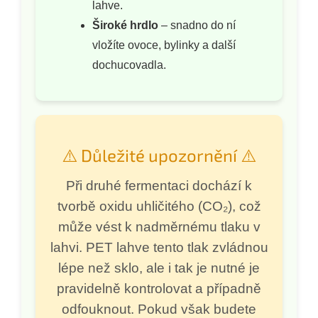
lahve.
Široké hrdlo
– snadno do ní
vložíte ovoce, bylinky a další
dochucovadla.
⚠️ Důležité upozornění ⚠️
Při druhé fermentaci dochází k
tvorbě oxidu uhličitého (CO₂), což
může vést k nadměrnému tlaku v
lahvi. PET lahve tento tlak zvládnou
lépe než sklo, ale i tak je nutné je
pravidelně kontrolovat a případně
odfouknout. Pokud však budete