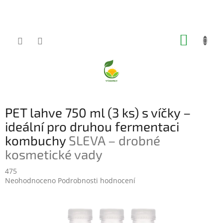
Přejít
na
obsah
NÁKUP
KOŠÍK
PET lahve 750 ml (3 ks) s víčky –
ideální pro druhou fermentaci
kombuchy
SLEVA – drobné
kosmetické vady
475
Průměrné
Neohodnoceno
Podrobnosti hodnocení
hodnocení
produktu
je
0,0