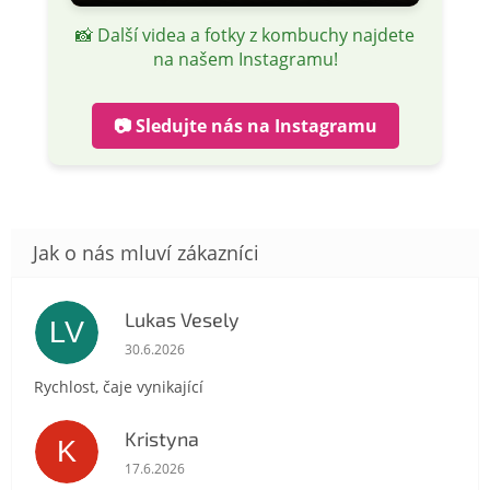
📸 Další videa a fotky z kombuchy najdete
na našem Instagramu!
📷 Sledujte nás na Instagramu
Lukas Vesely
LV
Hodnocení obchodu je 5 z 5 hvězdiček.
30.6.2026
Rychlost, čaje vynikající
Kristyna
K
Hodnocení obchodu je 5 z 5 hvězdiček.
17.6.2026