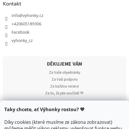
Kontakt
info
@
vyhonky.cz
+420605189306
Facebook
vyhonky_cz
DĚKUJEME VÁM
Za Vaše objednávky
Za Vaši podporu
Za každou recenzi
Za to, že jste součástí 💚
Taky chcete, ať Výhonky rostou? 💚
Díky cookies (které musíme ze zákona zobrazovat)
můžeme měřit výkon reklamy, vylepšovat funkce webu