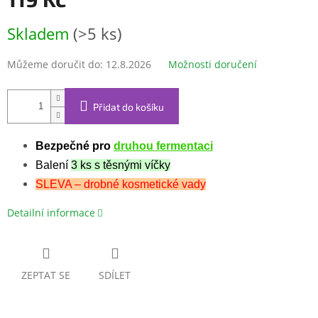
Měrná
Skladem
(>5 ks)
cena:
Můžeme doručit do:
12.8.2026
Možnosti doručení
Přidat do košíku
Bezpečné pro
druhou fermentaci
Balení
3 ks s těsnými víčky
SLEVA – drobné kosmetické vady
Detailní informace
ZEPTAT SE
SDÍLET