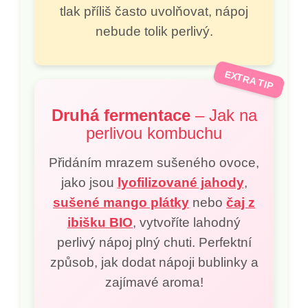
tlak příliš často uvolňovat, nápoj
nebude tolik perlivý.
EXTRA TIP
Druhá fermentace
– Jak na
perlivou kombuchu
Přidáním mrazem sušeného ovoce,
jako jsou
lyofilizované jahody
,
sušené mango plátky
nebo
čaj z
ibišku BIO
, vytvoříte lahodný
perlivý nápoj plný chuti. Perfektní
způsob, jak dodat nápoji bublinky a
zajímavé aroma!