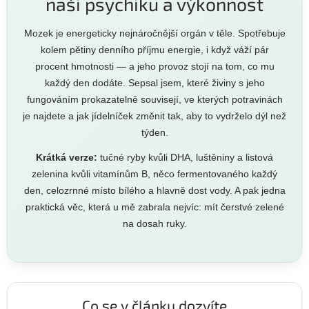
naši psychiku a výkonnost
Mozek je energeticky nejnáročnější orgán v těle. Spotřebuje
kolem pětiny denního příjmu energie, i když váží pár
procent hmotnosti — a jeho provoz stojí na tom, co mu
každý den dodáte. Sepsal jsem, které živiny s jeho
fungováním prokazatelně souvisejí, ve kterých potravinách
je najdete a jak jídelníček změnit tak, aby to vydrželo dýl než
týden.
Krátká verze:
tučné ryby kvůli DHA, luštěniny a listová
zelenina kvůli vitamínům B, něco fermentovaného každý
den, celozrnné místo bílého a hlavně dost vody. A pak jedna
praktická věc, která u mě zabrala nejvíc: mít čerstvé zelené
na dosah ruky.
Co se v článku dozvíte