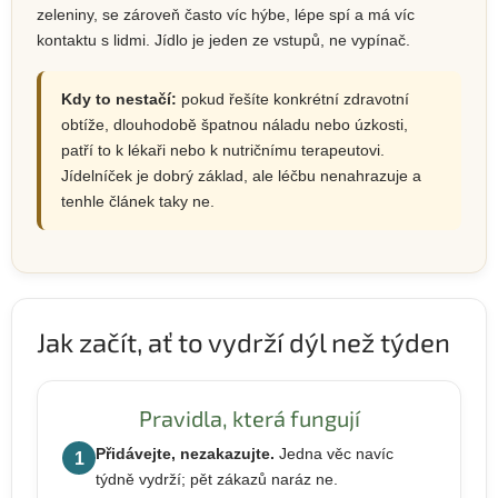
zeleniny, se zároveň často víc hýbe, lépe spí a má víc
kontaktu s lidmi. Jídlo je jeden ze vstupů, ne vypínač.
Kdy to nestačí:
pokud řešíte konkrétní zdravotní
obtíže, dlouhodobě špatnou náladu nebo úzkosti,
patří to k lékaři nebo k nutričnímu terapeutovi.
Jídelníček je dobrý základ, ale léčbu nenahrazuje a
tenhle článek taky ne.
Jak začít, ať to vydrží dýl než týden
Pravidla, která fungují
Přidávejte, nezakazujte.
Jedna věc navíc
1
týdně vydrží; pět zákazů naráz ne.