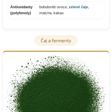
Antioxidanty
bobulovité ovoce,
zelené čaje
,
(polyfenoly)
matcha, kakao
Čaj a fermenty