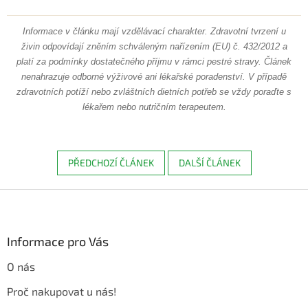
Informace v článku mají vzdělávací charakter. Zdravotní tvrzení u
živin odpovídají zněním schváleným nařízením (EU) č. 432/2012 a
platí za podmínky dostatečného příjmu v rámci pestré stravy. Článek
nenahrazuje odborné výživové ani lékařské poradenství. V případě
zdravotních potíží nebo zvláštních dietních potřeb se vždy poraďte s
lékařem nebo nutričním terapeutem.
PŘEDCHOZÍ ČLÁNEK
DALŠÍ ČLÁNEK
Z
á
p
a
Informace pro Vás
t
O nás
í
Proč nakupovat u nás!