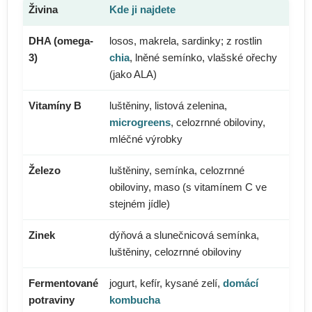
Živina
Kde ji najdete
DHA (omega-
losos, makrela, sardinky; z rostlin
3)
chia
, lněné semínko, vlašské ořechy
(jako ALA)
Vitamíny B
luštěniny, listová zelenina,
microgreens
, celozrnné obiloviny,
mléčné výrobky
Železo
luštěniny, semínka, celozrnné
obiloviny, maso (s vitamínem C ve
stejném jídle)
Zinek
dýňová a slunečnicová semínka,
luštěniny, celozrnné obiloviny
Fermentované
jogurt, kefír, kysané zelí,
domácí
potraviny
kombucha