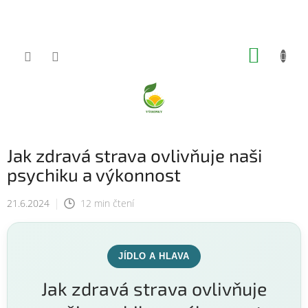
Přejít
na
obsah
NÁKUP
KOŠÍK
Jak zdravá strava ovlivňuje naši
psychiku a výkonnost
21.6.2024
12 min čtení
JÍDLO A HLAVA
Jak zdravá strava ovlivňuje