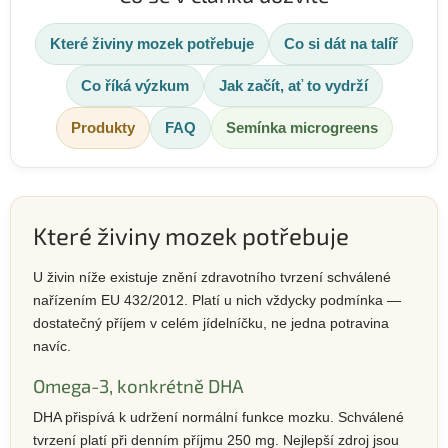
Které živiny mozek potřebuje
Co si dát na talíř
Co říká výzkum
Jak začít, ať to vydrží
Produkty
FAQ
Semínka microgreens
Které živiny mozek potřebuje
U živin níže existuje znění zdravotního tvrzení schválené
nařízením EU 432/2012. Platí u nich vždycky podmínka —
dostatečný příjem v celém jídelníčku, ne jedna potravina
navíc.
Omega-3, konkrétně DHA
DHA přispívá k udržení normální funkce mozku. Schválené
tvrzení platí při denním příjmu 250 mg. Nejlepší zdroj jsou