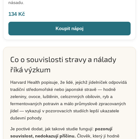
násadu.
134 Kč
Koupit nápoj
Co o souvislosti stravy a nálady
říká výzkum
Harvard Health popisuje, že lidé, jejichž jídelníček odpovídá
tradiční středomořské nebo japonské stravě — hodně
zeleniny, ovoce, luštěnin, celozrnných obilovin, ryb a
fermentovaných potravin a málo průmyslově zpracovaných
jídel — vykazují v pozorovacích studiích lepší ukazatele
duševní pohody.
Je poctivé dodat, jak takové studie fungují:
pozorují
souvislost, nedokazují příčinu.
Člověk, který jí hodně