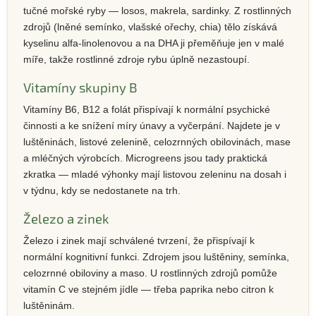
tučné mořské ryby — losos, makrela, sardinky. Z rostlinných
zdrojů (lněné semínko, vlašské ořechy, chia) tělo získává
kyselinu alfa-linolenovou a na DHA ji přeměňuje jen v malé
míře, takže rostlinné zdroje rybu úplně nezastoupí.
Vitamíny skupiny B
Vitamíny B6, B12 a folát přispívají k normální psychické
činnosti a ke snížení míry únavy a vyčerpání. Najdete je v
luštěninách, listové zelenině, celozrnných obilovinách, mase
a mléčných výrobcích. Microgreens jsou tady praktická
zkratka — mladé výhonky mají listovou zeleninu na dosah i
v týdnu, kdy se nedostanete na trh.
Železo a zinek
Železo i zinek mají schválené tvrzení, že přispívají k
normální kognitivní funkci. Zdrojem jsou luštěniny, semínka,
celozrnné obiloviny a maso. U rostlinných zdrojů pomůže
vitamín C ve stejném jídle — třeba paprika nebo citron k
luštěninám.