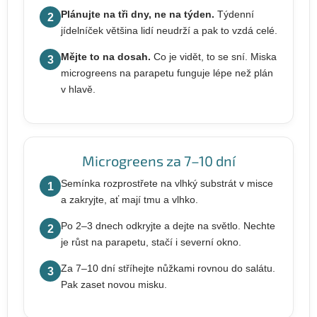
Plánujte na tři dny, ne na týden.
Týdenní
2
jídelníček většina lidí neudrží a pak to vzdá celé.
Mějte to na dosah.
Co je vidět, to se sní. Miska
3
microgreens na parapetu funguje lépe než plán
v hlavě.
Microgreens za 7–10 dní
Semínka rozprostřete na vlhký substrát v misce
1
a zakryjte, ať mají tmu a vlhko.
Po 2–3 dnech odkryjte a dejte na světlo. Nechte
2
je růst na parapetu, stačí i severní okno.
Za 7–10 dní stříhejte nůžkami rovnou do salátu.
3
Pak zaset novou misku.