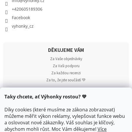
info
@
vyhonky.cz
+420605189306
Facebook
vyhonky_cz
DĚKUJEME VÁM
Za Vaše objednávky
Za Vaši podporu
Za každou recenzi
Za to, že jste součástí 💚
Taky chcete, ať Výhonky rostou? 💚
Díky cookies (které musíme ze zákona zobrazovat)
můžeme měřit výkon reklamy, vylepšovat funkce webu
a oslovovat nové zákazníky. Váš souhlas je klíčový,
abychom mohli růst. Moc Vám děkujeme!
Více