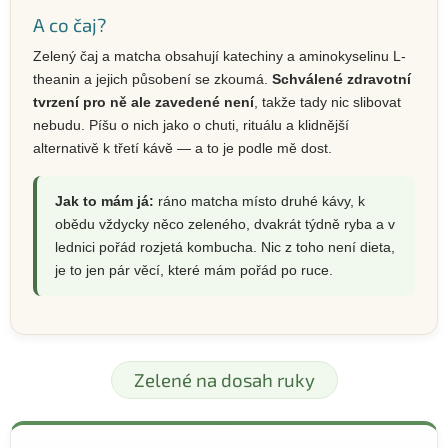
A co čaj?
Zelený čaj a matcha obsahují katechiny a aminokyselinu L-
theanin a jejich působení se zkoumá.
Schválené zdravotní
tvrzení pro ně ale zavedené není
, takže tady nic slibovat
nebudu. Píšu o nich jako o chuti, rituálu a klidnější
alternativě k třetí kávě — a to je podle mě dost.
Jak to mám já:
ráno matcha místo druhé kávy, k
obědu vždycky něco zeleného, dvakrát týdně ryba a v
lednici pořád rozjetá kombucha. Nic z toho není dieta,
je to jen pár věcí, které mám pořád po ruce.
Zelené na dosah ruky