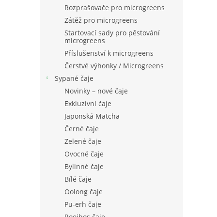
n
Rozprašovače pro microgreens
e
Zátěž pro microgreens
l
Startovací sady pro pěstování
microgreens
Příslušenství k microgreens
Čerstvé výhonky / Microgreens
Sypané čaje
Novinky – nové čaje
Exkluzivní čaje
Japonská Matcha
Černé čaje
Zelené čaje
Ovocné čaje
Bylinné čaje
Bílé čaje
Oolong čaje
Pu-erh čaje
Rooibos čaje