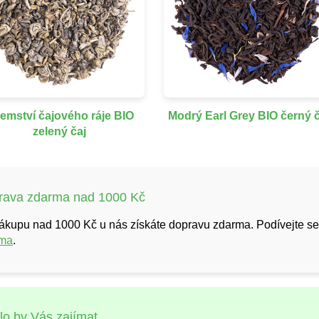
jemství čajového ráje BIO
Modrý Earl Grey BIO černý č
zelený čaj
rava zdarma nad 1000 Kč
nákupu nad 1000 Kč u nás získáte dopravu zdarma. Podívejte se
rma
.
o by Vás zajímat