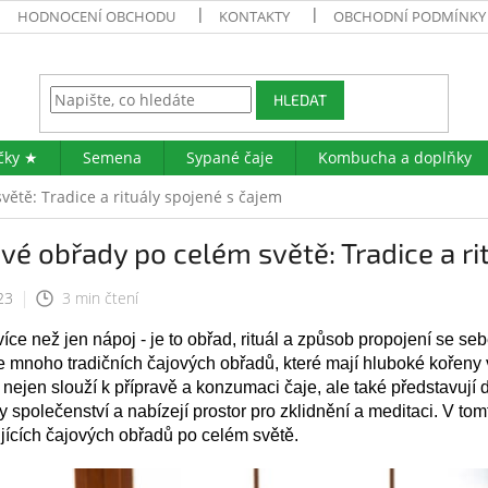
HODNOCENÍ OBCHODU
KONTAKTY
OBCHODNÍ PODMÍNKY
HLEDAT
čky ★
Semena
Sypané čaje
Kombucha a doplňky
větě: Tradice a rituály spojené s čajem
vé obřady po celém světě: Tradice a ri
23
3 min čtení
více než jen nápoj - je to obřad, rituál a způsob propojení se s
e mnoho tradičních čajových obřadů, které mají hluboké kořeny v
nejen slouží k přípravě a konzumaci čaje, ale také představují d
 společenství a nabízejí prostor pro zklidnění a meditaci. V t
ujících čajových obřadů po celém světě.