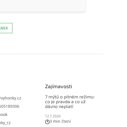
ÁNEK
Zajímavosti
7 mýtů o pitném režimu:
@
vyhonky.cz
co je pravda a co už
605189306
dávno neplatí
book
12.7.2026
3 min čtení
nky_cz