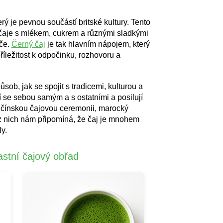
ý je pevnou součástí britské kultury. Tento
 čaje s mlékem, cukrem a různými sladkými
iče.
Černý čaj
je tak hlavním nápojem, který
příležitost k odpočinku, rozhovoru a
ob, jak se spojit s tradicemi, kulturou a
í se sebou samým a s ostatními a posilují
, čínskou čajovou ceremonii, marocký
dý z nich nám připomíná, že čaj je mnohem
ly.
lastní čajový obřad