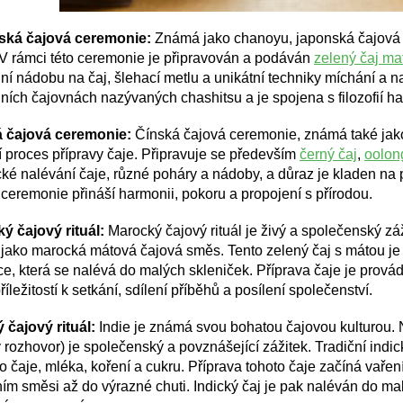
ská čajová ceremonie:
Známá jako chanoyu, japonská čajová c
 V rámci této ceremonie je připravován a podáván
zelený čaj ma
ní nádobu na čaj, šlehací metlu a unikátní techniky míchání a 
ních čajovnách nazývaných chashitsu a je spojena s filozofií ha
 čajová ceremonie:
Čínská čajová ceremonie, známá také jako
í proces přípravy čaje. Připravuje se především
černý čaj
,
oolon
é nalévání čaje, různé poháry a nádoby, a důraz je kladen na p
 ceremonie přináší harmonii, pokoru a propojení s přírodou.
ý čajový rituál:
Marocký čajový rituál je živý a společenský záž
jako marocká mátová čajová směs. Tento zelený čaj s mátou je
e, která se nalévá do malých skleniček. Příprava čaje je provádě
říležitostí k setkání, sdílení příběhů a posílení společenství.
 čajový rituál:
Indie je známá svou bohatou čajovou kulturou. N
 rozhovor) je společenský a povznášející zážitek. Tradiční indi
o čaje, mléka, koření a cukru. Příprava tohoto čaje začíná vaře
ním směsi až do výrazné chuti. Indický čaj je pak naléván do m