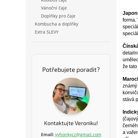
Vánoční čaje
Japon
Doplňky pro čaje
forma.
Kombucha a doplňky
speciál
Extra SLEVY
speciál
Čínská
detailn
uměleck
že tato
Potřebujete poradit?
Marock
známý 
konvičc
stává p
Indický
(čajový
Kontaktujte Veroniku!
černéh
a vaře
Email:
vyhonkycz@gmail.com