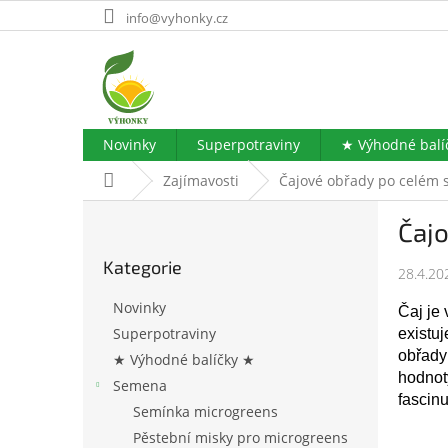
Přejít
info@vyhonky.cz
na
obsah
Novinky
Superpotraviny
★ Výhodné balí
Domů
Zajímavosti
Čajové obřady po celém s
P
Čajo
o
Přeskočit
s
Kategorie
kategorie
28.4.20
t
r
Novinky
Čaj je 
a
Superpotraviny
existuj
n
obřady 
★ Výhodné balíčky ★
n
hodnoty
í
Semena
fascin
p
Semínka microgreens
a
Pěstební misky pro microgreens