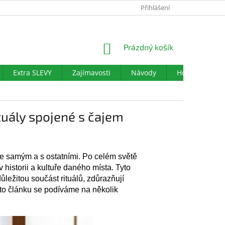
PODMÍNKY OCHRANY OSOBNÍCH ÚDAJŮ
Přihlášení
DOTAZNÍK SPOKOJENO
NÁKUPNÍ
Prázdný košík
KOŠÍK
Extra SLEVY
Zajímavosti
Návody
Hodnocení ob
tuály spojené s čajem
ebe samým a s ostatními. Po celém světě
 historii a kultuře daného místa. Tyto
ůležitou součást rituálů, zdůrazňují
omto článku se podíváme na několik