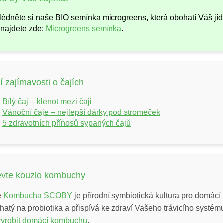
lédněte si naše BIO semínka microgreens, která obohatí Váš jíde
 najdete zde:
Microgreens semínka
.
í zajímavosti o čajích
Bílý čaj – klenot mezi čaji
Vánoční čaje – nejlepší dárky pod stromeček
5 zdravotních přínosů sypaných čajů
evte kouzlo kombuchy
e
Kombucha SCOBY
je přírodní symbiotická kultura pro domác
ohatý na probiotika a přispívá ke zdraví Vašeho trávicího systé
vyrobit domácí kombuchu
.