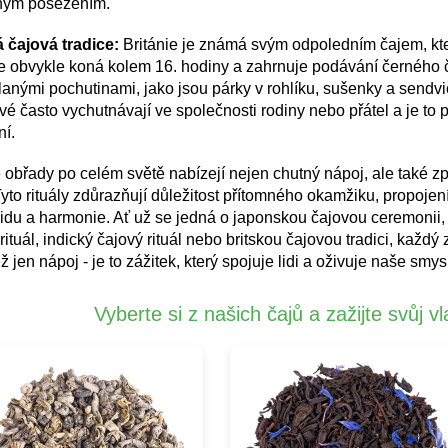
ným posezením.
á čajová tradice:
Británie je známá svým odpoledním čajem, kter
 se obvykle koná kolem 16. hodiny a zahrnuje podávání černého
lanými pochutinami, jako jsou párky v rohlíku, sušenky a sendv
ové často vychutnávají ve společnosti rodiny nebo přátel a je to 
ní.
obřady po celém světě nabízejí nejen chutný nápoj, ale také způs
Tyto rituály zdůrazňují důležitost přítomného okamžiku, propojen
klidu a harmonie. Ať už se jedná o japonskou čajovou ceremonii
rituál, indický čajový rituál nebo britskou čajovou tradici, kaž
ž jen nápoj - je to zážitek, který spojuje lidi a oživuje naše smys
Vyberte si z našich čajů a zažijte svůj v