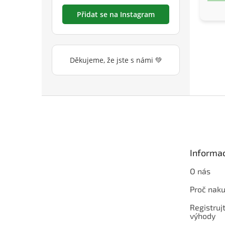
Přidat se na Instagram
Děkujeme, že jste s námi 💚
Z
á
p
a
t
Informac
í
O nás
Proč naku
Registrujt
výhody