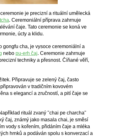
eremonie je precizní a rituální umělecká
tcha
. Ceremoniální příprava zahrnuje
nalévání čaje. Tato ceremonie se koná ve
rmonie, úcty a klidu.
 gongfu cha, je vysoce ceremoniální a
g
nebo
pu-erh čaj
. Ceremonie zahrnuje
recizní techniky a přesnost. Číňané věří,
itek. Připravuje se zelený čaj, často
 připravován v tradičním kovovém
na s elegancí a zručností, a pití čaje se
apříklad rituál zvaný "chai pe charcha"
cký čaj, známý jako masala chai, je směsí
ním vody s kořením, přidáním čaje a mléka
alých hrnků a podáván spolu s konverzací a