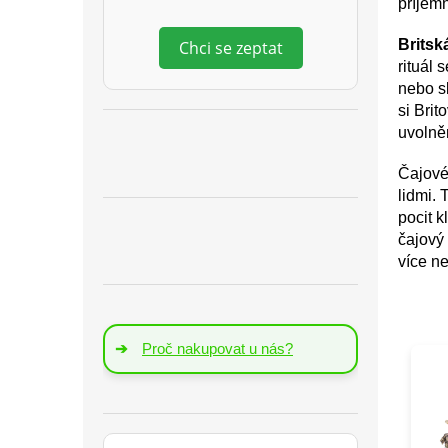
příjem
Britsk
Chci se zeptat
rituál
nebo s
si Brit
uvolně
Čajové 
lidmi. 
pocit 
čajový 
více ne
➔
Proč nakupovat u nás?