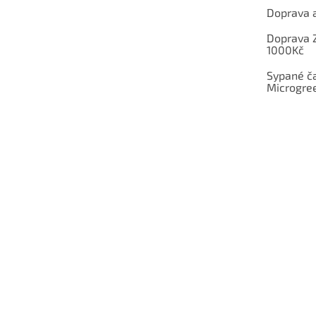
Doprava a
Doprava 
1000Kč
Sypané ča
Microgree