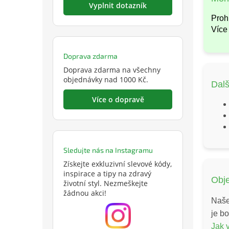
Vyplnit dotazník
Proh
Více
Doprava zdarma
Doprava zdarma na všechny
objednávky nad 1000 Kč.
Dalš
Více o dopravě
Sledujte nás na Instagramu
Získejte exkluzivní slevové kódy,
inspirace a tipy na zdravý
Obj
životní styl. Nezmeškejte
žádnou akci!
Naš
je b
Jak 