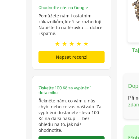
Ohodnoťte nás na Google
Pomůžete nám i ostatním
zákazníkům, kteří se rozhodují.
Napište to na férovku — dobré
i špatné.
★ ★ ★ ★ ★
Ta
Napsat recenzi
Dop
Získejte 100 Kč za vyplnění
dotazníku
Při 
Řekněte nám, co vám u nás
zda
chybí nebo co vás naštvalo. Za
vyplnění dostanete slevu 100
Kč na další nákup — bez
ohledu na to, jak nás
ohodnotíte.
Mohl