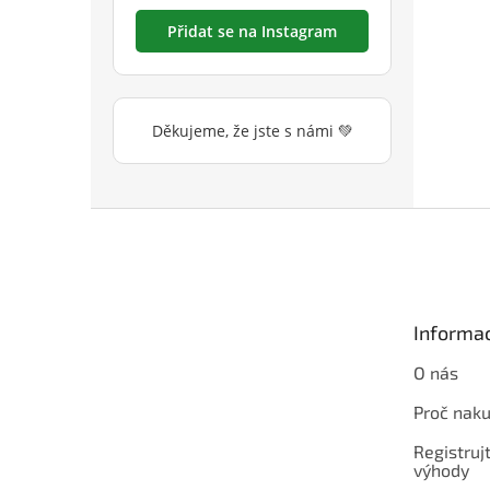
Přidat se na Instagram
Děkujeme, že jste s námi 💚
Z
á
p
a
t
Informac
í
O nás
Proč naku
Registrujt
výhody