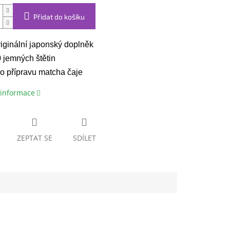
Přidat do košíku
iginální japonský doplněk
 jemných štětin
o přípravu matcha čaje
 informace
ZEPTAT SE
SDÍLET