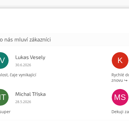
Lukas Vesely
LV
K
Hodnocení obchodu je 5 z 5 hvězdiček.
30.6.2026
lost, čaje vynikající
Rychlé d
znovu ↪️
Michal Tříska
MT
MS
Hodnocení obchodu je 5 z 5 hvězdiček.
28.5.2026
 super
Dekuji za