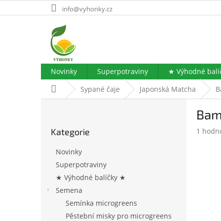
Přejít
info@vyhonky.cz
na
obsah
Novinky
Superpotraviny
★ Výhodné balí
Domů
Sypané čaje
Japonská Matcha
B
P
Bam
o
Přeskočit
s
Průměr
Kategorie
1 hodn
kategorie
t
hodnoc
r
produk
Novinky
a
je
Superpotraviny
n
5,0
★ Výhodné balíčky ★
z
n
5
í
Semena
hvězdič
p
Semínka microgreens
a
Pěstební misky pro microgreens