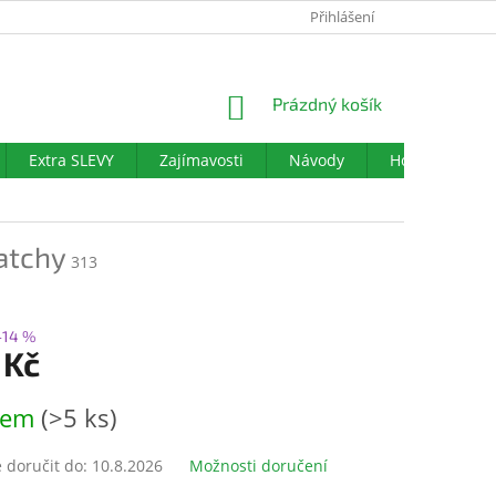
PODMÍNKY OCHRANY OSOBNÍCH ÚDAJŮ
Přihlášení
DOTAZNÍK SPOKOJENO
NÁKUPNÍ
Prázdný košík
KOŠÍK
Extra SLEVY
Zajímavosti
Návody
Hodnocení ob
atchy
313
–14 %
 Kč
dem
(>5 ks)
doručit do:
10.8.2026
Možnosti doručení