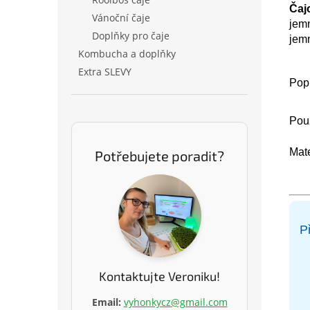
Čaj
Vánoční čaje
jemn
Doplňky pro čaje
jemn
Kombucha a doplňky
Extra SLEVY
Popi
Použ
Mate
Potřebujete poradit?
P
Kontaktujte Veroniku!
Email:
vyhonkycz@gmail.com