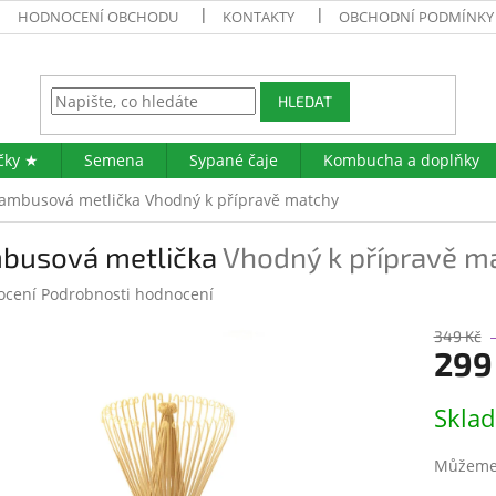
HODNOCENÍ OBCHODU
KONTAKTY
OBCHODNÍ PODMÍNKY
HLEDAT
čky ★
Semena
Sypané čaje
Kombucha a doplňky
ambusová metlička
Vhodný k přípravě matchy
busová metlička
Vhodný k přípravě m
né
ocení
Podrobnosti hodnocení
ení
tu
349 Kč
299
Měrná
Skla
cena:
ek.
Můžeme 