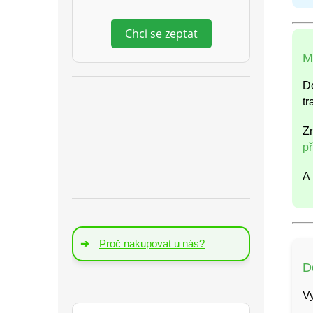
Chci se zeptat
M
Do
tr
Z
p
A 
➔
Proč nakupovat u nás?
D
Vy