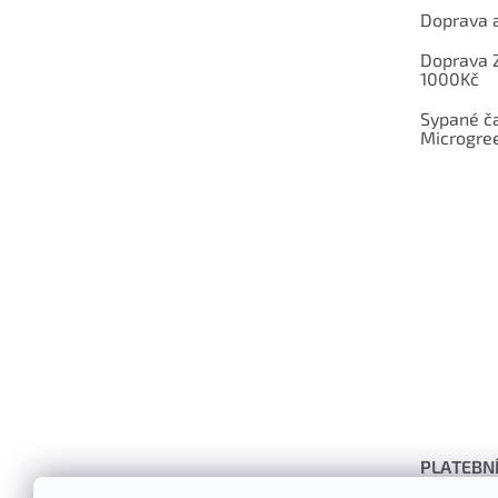
Doprava a
Doprava 
1000Kč
Sypané ča
Microgree
PLATEBN