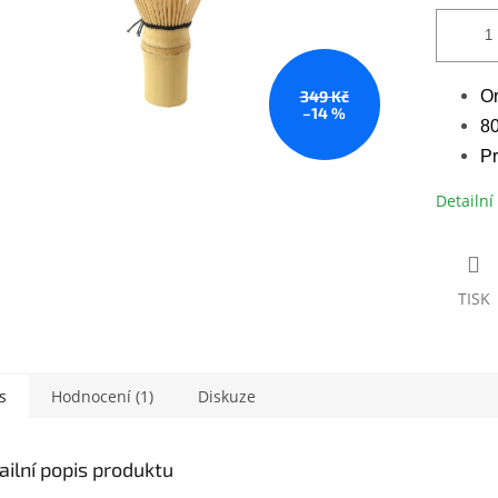
349 Kč
Or
–14 %
80
Pr
Detailní
TISK
s
Hodnocení (1)
Diskuze
ailní popis produktu