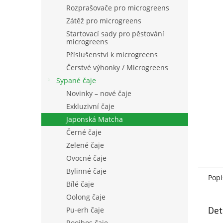
n
Rozprašovače pro microgreens
e
Zátěž pro microgreens
l
Startovací sady pro pěstování
microgreens
Příslušenství k microgreens
Čerstvé výhonky / Microgreens
Sypané čaje
Novinky – nové čaje
Exkluzivní čaje
Japonská Matcha
Černé čaje
Zelené čaje
Ovocné čaje
Bylinné čaje
Popi
Bílé čaje
Oolong čaje
Det
Pu-erh čaje
Rooibos čaje