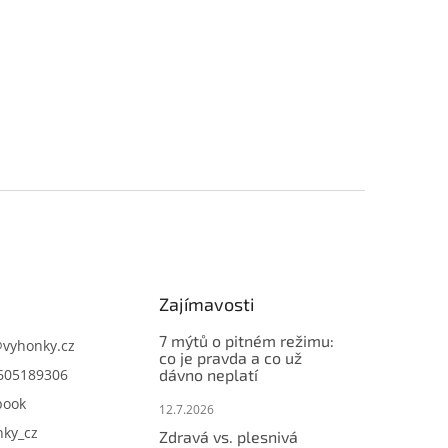
Zajímavosti
7 mýtů o pitném režimu:
@
vyhonky.cz
co je pravda a co už
605189306
dávno neplatí
book
12.7.2026
nky_cz
Zdravá vs. plesnivá