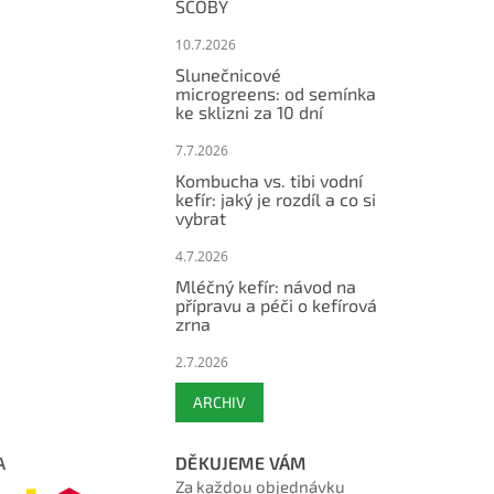
SCOBY
10.7.2026
Slunečnicové
microgreens: od semínka
ke sklizni za 10 dní
7.7.2026
Kombucha vs. tibi vodní
kefír: jaký je rozdíl a co si
vybrat
4.7.2026
Mléčný kefír: návod na
přípravu a péči o kefírová
zrna
2.7.2026
ARCHIV
A
DĚKUJEME VÁM
Za každou objednávku