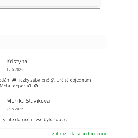
Kristyna
Hodnocení obchodu je 5 z 5 hvězdiček.
17.6.2026
odání 🚚 Hezky zabalené 📦 Určitě objednám
 Mohu doporučit ☘️
Monika Slavíková
Hodnocení obchodu je 5 z 5 hvězdiček.
26.5.2026
 rychle doručení, vše bylo super.
Zobrazit další hodnocení