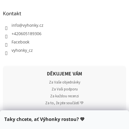
Kontakt
info
@
vyhonky.cz
+420605189306
Facebook
vyhonky_cz
DĚKUJEME VÁM
Za Vaše objednávky
Za Vaši podporu
Za každou recenzi
Za to, že jste součástí 💚
Taky chcete, ať Výhonky rostou? 💚