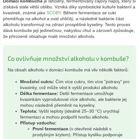
Domácí kombucha
je lahodný, fermentovaný čajový nápoj, který si
získává stále větší oblibu. Vzniká díky symbiotické kultuře bakterií a
kvasinek, známé jako
SCOBY
. Během fermentace se cukr
přeměňuje na alkohol a oxid uhličitý, a následně bakterie část
alkoholu transformují na zdraví prospěšné kyseliny. Tento proces
dává kombuše její jedinečnou, nakyslou chuť a zároveň způsobuje,
že přirozeně obsahuje malé množství alkoholu.
Co ovlivňuje množství alkoholu v kombuše?
Na obsah alkoholu v domácí kombuše má vliv několik faktorů:
Množství cukru:
Čím více cukru, tím více "potravy" pro
kvasinky, což může vést k vyšší produkci alkoholu.
Délka fermentace:
Delší fermentace umožňuje
kvasinkám vyprodukovat více alkoholu, ale bakterie jej
mohou následně přeměnit na kyseliny.
Teplota:
Vyšší teploty (ideálně 25–30 °C) urychlují
fermentaci a mohou podpořit tvorbu alkoholu.
Přístup vzduchu:
První fermentace
(v otevřené nádobě s
prodyšným krytem): Přístup kyslíku podporuje