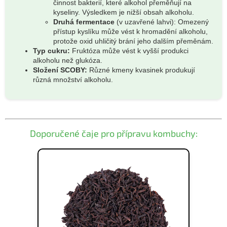
činnost bakterií, které alkohol přeměňují na
kyseliny. Výsledkem je nižší obsah alkoholu.
Druhá fermentace
(v uzavřené lahvi): Omezený
přístup kyslíku může vést k hromadění alkoholu,
protože oxid uhličitý brání jeho dalším přeměnám.
Typ cukru:
Fruktóza může vést k vyšší produkci
alkoholu než glukóza.
Složení SCOBY:
Různé kmeny kvasinek produkují
různá množství alkoholu.
Doporučené čaje pro přípravu kombuchy: