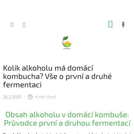
Přejít
na
obsah
NÁKUP
KOŠÍK
Kolik alkoholu má domácí
kombucha? Vše o první a druhé
fermentaci
26.2.2025
4 min čtení
Obsah alkoholu v domácí kombuše:
Průvodce první a druhou fermentací