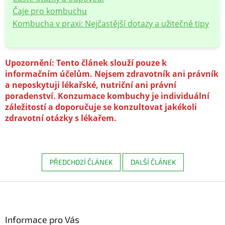
Čaje pro kombuchu
Kombucha v praxi: Nejčastější dotazy a užitečné tipy
Upozornění: Tento článek slouží pouze k
informačním účelům. Nejsem zdravotník ani právník
a neposkytuji lékařské, nutriční ani právní
poradenství. Konzumace kombuchy je individuální
záležitostí a doporučuje se konzultovat jakékoli
zdravotní otázky s lékařem.
PŘEDCHOZÍ ČLÁNEK
DALŠÍ ČLÁNEK
Z
á
p
a
Informace pro Vás