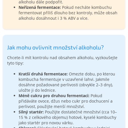
alkoholu dále podpořit.
Neřízená fermentace:
Pokud necháte kombuchu
fermentovat příliš dlouho bez kontroly, může obsah
alkoholu dosáhnout i 3 % ABV a více.
Jak mohu ovlivnit množství alkoholu?
Chcete-li mít kontrolu nad obsahem alkoholu, vyzkoušejte
tyto tipy:
Kratší druhá fermentace:
Omezte dobu, po kterou
kombucha fermentuje v uzavřené lahvi. Jakmile
dosáhne požadované perlivosti (obvykle 2–3 dny),
uložte ji do lednice.
Méně cukru pro druhou fermentaci:
Pokud
přidáváte ovoce, džus nebo cukr pro dochucení a
perlivost, použijte menší množství.
Silný startér:
Použijte dostatečné množství (cca 10–
15 % z celkového objemu) hotové, kyselé kombuchy
jako startér pro novou várku.