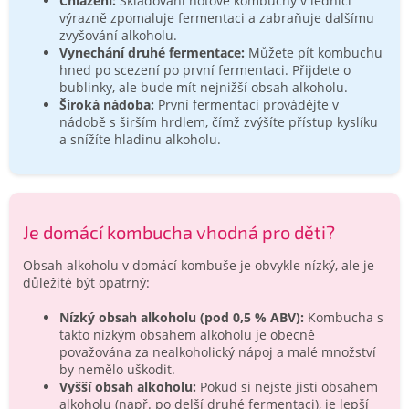
Chlazení:
Skladování hotové kombuchy v lednici
výrazně zpomaluje fermentaci a zabraňuje dalšímu
zvyšování alkoholu.
Vynechání druhé fermentace:
Můžete pít kombuchu
hned po scezení po první fermentaci. Přijdete o
bublinky, ale bude mít nejnižší obsah alkoholu.
Široká nádoba:
První fermentaci provádějte v
nádobě s širším hrdlem, čímž zvýšíte přístup kyslíku
a snížíte hladinu alkoholu.
Je domácí kombucha vhodná pro děti?
Obsah alkoholu v domácí kombuše je obvykle nízký, ale je
důležité být opatrný:
Nízký obsah alkoholu (pod 0,5 % ABV):
Kombucha s
takto nízkým obsahem alkoholu je obecně
považována za nealkoholický nápoj a malé množství
by nemělo uškodit.
Vyšší obsah alkoholu:
Pokud si nejste jisti obsahem
alkoholu (např. po delší druhé fermentaci), je lepší