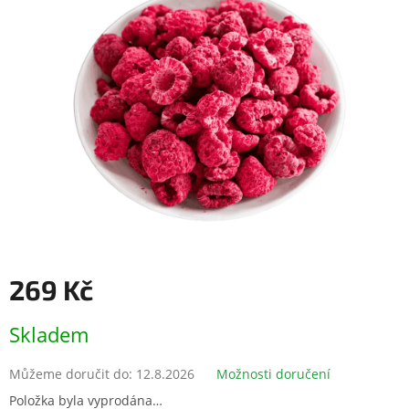
z
5
hvězdiček.
269 Kč
Měrná
Skladem
cena:
Můžeme doručit do:
12.8.2026
Možnosti doručení
Položka byla vyprodána…