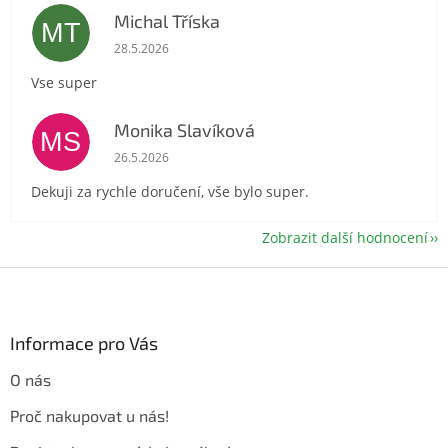
Michal Tříska
MT
Hodnocení obchodu je 5 z 5 hvězdiček.
28.5.2026
Vse super
Monika Slavíková
MS
Hodnocení obchodu je 5 z 5 hvězdiček.
26.5.2026
Dekuji za rychle doručení, vše bylo super.
Zobrazit další hodnocení
Z
á
p
a
Informace pro Vás
t
O nás
í
Proč nakupovat u nás!