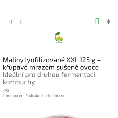
Přejít
na
obsah
NÁKUP
KOŠÍK
Maliny lyofilizované XXL 125 g –
křupavé mrazem sušené ovoce
Ideální pro druhou fermentaci
kombuchy
490
Průměrné
1 hodnocení
Podrobnosti hodnocení
hodnocení
produktu
je
5,0