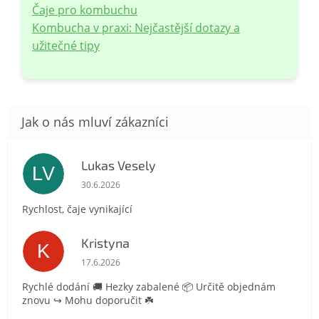
Čaje pro kombuchu
Kombucha v praxi: Nejčastější dotazy a
užitečné tipy
Lukas Vesely
LV
Hodnocení obchodu je 5 z 5 hvězdiček.
30.6.2026
Rychlost, čaje vynikající
Kristyna
K
Hodnocení obchodu je 5 z 5 hvězdiček.
17.6.2026
Rychlé dodání 🚚 Hezky zabalené 📦 Určitě objednám
znovu ↪️ Mohu doporučit ☘️