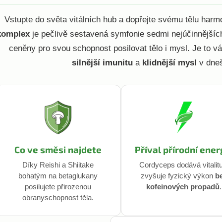
Vstupte do světa vitálních hub a dopřejte svému tělu harmo
komplex
je pečlivě sestavená symfonie sedmi nejúčinnějších 
ceněny pro svou schopnost posilovat tělo i mysl. Je to v
silnější imunitu
a
klidnější mysl
v dneš
Co ve směsi najdete
Příval přírodní ener
Díky Reishi a Shiitake
Cordyceps dodává vitalit
bohatým na betaglukany
zvyšuje fyzický výkon
b
posilujete přirozenou
kofeinových propadů
.
obranyschopnost těla.