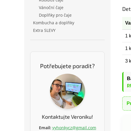
Vánoční čaje
Det
Doplňky pro čaje
Kombucha a doplňky
Va
Extra SLEVY
1 
1 
3 
Potřebujete poradit?
B
p
P
Kontaktujte Veroniku!
Email:
vyhonkycz@gmail.com