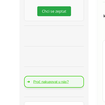
Chci se zeptat
➔
Proč nakupovat u nás?