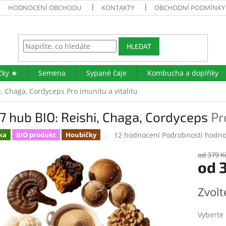
HODNOCENÍ OBCHODU
KONTAKTY
OBCHODNÍ PODMÍNKY
HLEDAT
čky ★
Semena
Sypané čaje
Kombucha a doplňky
hi, Chaga, Cordyceps
Pro imunitu a vitalitu
 7 hub BIO: Reishi, Chaga, Cordyceps
Pr
Průměrné
12 hodnocení
Podrobnosti hodno
ka
BIO produkt
Houbičky
hodnocení
produktu
od 379 K
od
3
je
5,0
z
Měrná
Zvolt
5
cena:
hvězdiček.
Vyberte 