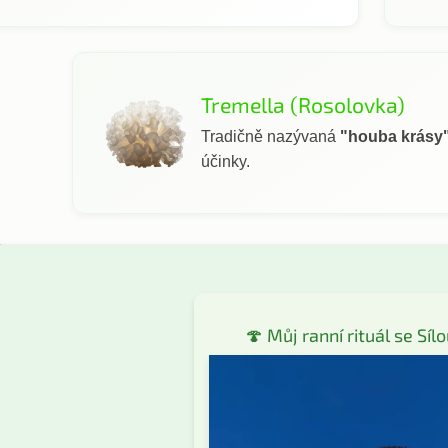
Tremella (Rosolovka)
Tradičně nazývaná
"houba krásy
účinky.
🍄 Můj ranní rituál se Síl