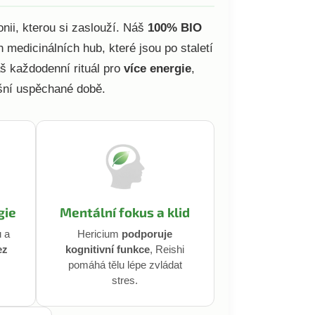
nii, kterou si zaslouží. Náš
100% BIO
medicinálních hub, které jsou po staletí
áš každodenní rituál pro
více energie
,
ní uspěchané době.
gie
Mentální fokus a klid
u a
Hericium
podporuje
ez
kognitivní funkce
, Reishi
pomáhá tělu lépe zvládat
stres.