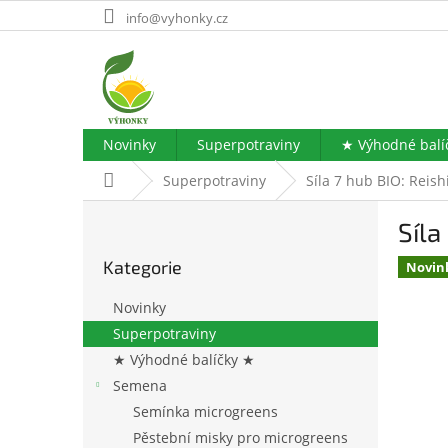
Přejít
info@vyhonky.cz
na
obsah
Novinky
Superpotraviny
★ Výhodné balí
Domů
Superpotraviny
Síla 7 hub BIO: Reis
P
Síla
o
Přeskočit
s
Kategorie
kategorie
Novin
t
r
Novinky
a
Superpotraviny
n
★ Výhodné balíčky ★
n
í
Semena
p
Semínka microgreens
a
Pěstební misky pro microgreens