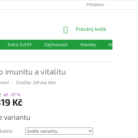
PODMÍNKY OCHRANY OSOBNÍCH ÚDAJŮ
Přihlášení
DOTAZNÍK SPOKOJENO
NÁKUPNÍ
Prázdný košík
KOŠÍK
Extra SLEVY
Zajímavosti
Návody
Hodnocení ob
o imunitu a vitalitu
cení
Značka:
Zdravý den
č
až –21 %
19 Kč
e variantu
balení