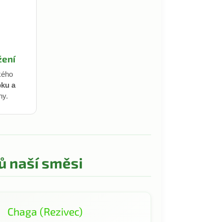
žení
kého
pku a
ny.
ů naší směsi
Chaga (Rezivec)