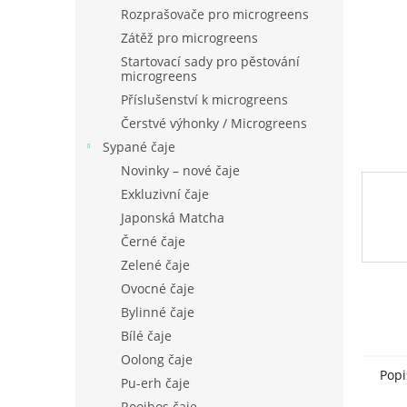
n
Rozprašovače pro microgreens
e
Zátěž pro microgreens
l
Startovací sady pro pěstování
microgreens
Příslušenství k microgreens
Čerstvé výhonky / Microgreens
Sypané čaje
Novinky – nové čaje
Exkluzivní čaje
Japonská Matcha
Černé čaje
Zelené čaje
Ovocné čaje
Bylinné čaje
Bílé čaje
Oolong čaje
Popi
Pu-erh čaje
Rooibos čaje