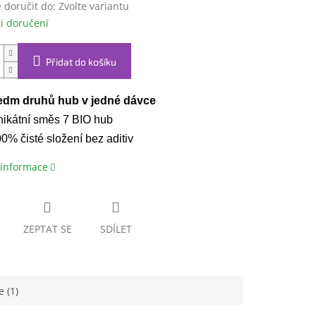
doručit do:
Zvolte variantu
i doručení
Přidat do košíku
edm druhů hub v jedné dávce
ikátní směs 7 BIO hub
0% čisté složení bez aditiv
 informace
ZEPTAT SE
SDÍLET
 (1)