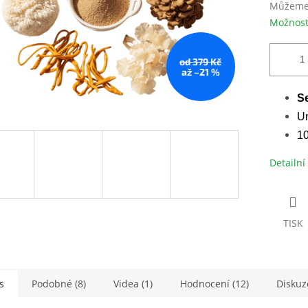
Můžeme 
Možnost
od 379 Kč
až –21 %
S
Un
10
Detailní
TISK
s
Podobné (8)
Videa (1)
Hodnocení (12)
Diskuze