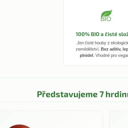
100% BIO a čisté slo
Jen čisté houby z ekologic
zemědělství.
Bez aditiv, le
plnidel
. Vhodné pro vega
Představujeme 7 hrdin