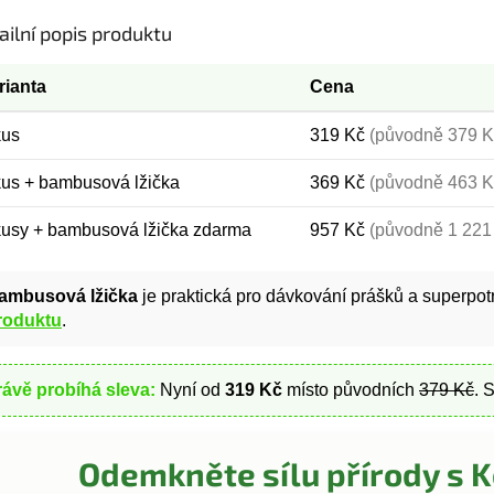
ailní popis produktu
rianta
Cena
kus
319 Kč
(původně 379 K
kus + bambusová lžička
369 Kč
(původně 463 K
kusy + bambusová lžička zdarma
957 Kč
(původně 1 221
ambusová lžička
je praktická pro dávkování prášků a superpotr
roduktu
.
rávě probíhá sleva:
Nyní od
319 Kč
místo původních
379 Kč
. 
Odemkněte sílu přírody s 