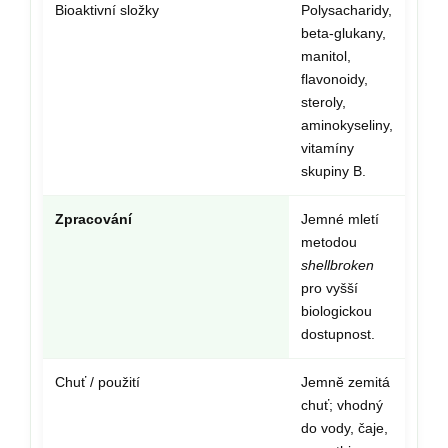
Bioaktivní složky
Polysacharidy,
beta-glukany,
manitol,
flavonoidy,
steroly,
aminokyseliny,
vitamíny
skupiny B.
Zpracování
Jemné mletí
metodou
shellbroken
pro vyšší
biologickou
dostupnost.
Chuť / použití
Jemně zemitá
chuť; vhodný
do vody, čaje,