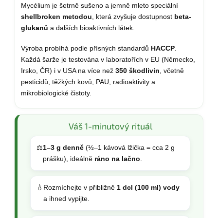
Mycélium je šetrně sušeno a jemně mleto speciální
shellbroken metodou
, která zvyšuje dostupnost
beta-
glukanů
a dalších bioaktivních látek.
Výroba probíhá podle přísných standardů
HACCP
.
Každá šarže je testována v laboratořích v EU (Německo,
Irsko, ČR) i v USA na více než
350 škodlivin
, včetně
pesticidů, těžkých kovů, PAU, radioaktivity a
mikrobiologické čistoty.
Váš 1-minutový rituál
⚖️
1–3 g denně
(½–1 kávová lžička = cca 2 g
prášku), ideálně
ráno na lačno
.
💧
Rozmíchejte v přibližně
1 dcl (100 ml) vody
a ihned vypijte.