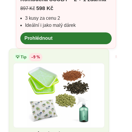
598 Kč
897 Kč
3 kusy za cenu 2
Ideální i jako malý dárek
Prohlédnout
💡 Tip
–9 %