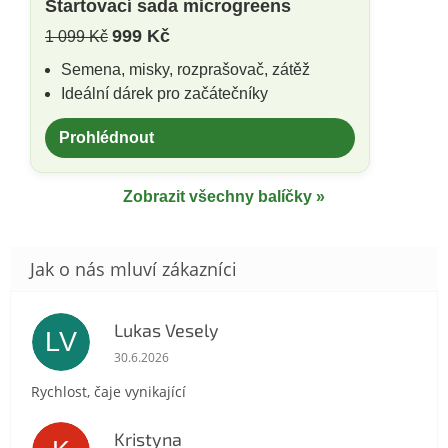
Startovací sada microgreens
999 Kč
1 099 Kč
Semena, misky, rozprašovač, zátěž
Ideální dárek pro začátečníky
Prohlédnout
Zobrazit všechny balíčky »
Lukas Vesely
LV
Hodnocení obchodu je 5 z 5 hvězdiček.
30.6.2026
Rychlost, čaje vynikající
Kristyna