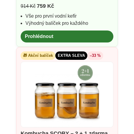
759 Kč
914 Kč
Vše pro první vodní kefír
Výhodný balíček pro každého
Prohlédnout
🎁 Akční balíček
EXTRA SLEVA
–33 %
Kombucha SCOBY – 2 + 1 zdarma