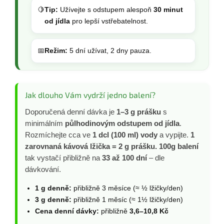
🍋
Tip:
Užívejte s odstupem alespoň
30 minut
od jídla
pro lepší vstřebatelnost.
📅
Režim:
5 dní užívat, 2 dny pauza.
Jak dlouho Vám vydrží jedno balení?
Doporučená denní dávka je
1–3 g prášku
s
minimálním
půlhodinovým odstupem od jídla
.
Rozmíchejte cca ve
1 dcl (100 ml) vody
a vypijte.
1
zarovnaná kávová lžička = 2 g prášku.
100g balení
tak vystačí přibližně na
33 až 100 dní
– dle
dávkování.
1 g denně:
přibližně 3 měsíce (≈ ½ lžičky/den)
3 g denně:
přibližně 1 měsíc (≈ 1½ lžičky/den)
Cena denní dávky:
přibližně
3,6–10,8 Kč