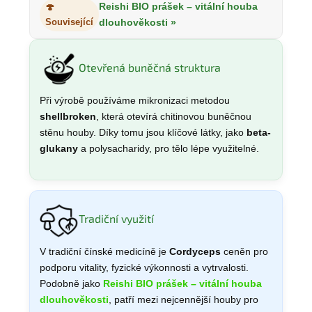
Reishi BIO prášek – vitální houba
🍄
Související
dlouhověkosti »
Otevřená buněčná struktura
Při výrobě používáme mikronizaci metodou
shellbroken
, která otevírá chitinovou buněčnou
stěnu houby. Díky tomu jsou klíčové látky, jako
beta-
glukany
a polysacharidy, pro tělo lépe využitelné.
Tradiční využití
V tradiční čínské medicíně je
Cordyceps
ceněn pro
podporu vitality, fyzické výkonnosti a vytrvalosti.
Podobně jako
Reishi BIO prášek – vitální houba
dlouhověkosti
, patří mezi nejcennější houby pro