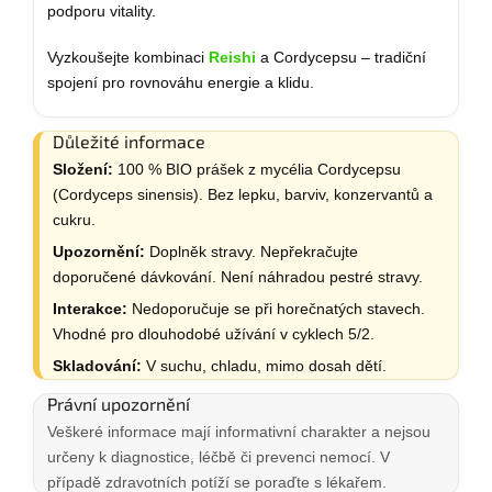
podporu vitality.
Vyzkoušejte kombinaci
Reishi
a Cordycepsu – tradiční
spojení pro rovnováhu energie a klidu.
Důležité informace
Složení:
100 % BIO prášek z mycélia Cordycepsu
(Cordyceps sinensis). Bez lepku, barviv, konzervantů a
cukru.
Upozornění:
Doplněk stravy. Nepřekračujte
doporučené dávkování. Není náhradou pestré stravy.
Interakce:
Nedoporučuje se při horečnatých stavech.
Vhodné pro dlouhodobé užívání v cyklech 5/2.
Skladování:
V suchu, chladu, mimo dosah dětí.
Právní upozornění
Veškeré informace mají informativní charakter a nejsou
určeny k diagnostice, léčbě či prevenci nemocí. V
případě zdravotních potíží se poraďte s lékařem.