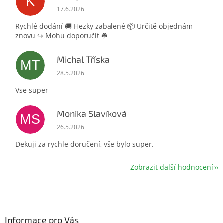
K
Hodnocení obchodu je 5 z 5 hvězdiček.
17.6.2026
Rychlé dodání 🚚 Hezky zabalené 📦 Určitě objednám
znovu ↪️ Mohu doporučit ☘️
Michal Tříska
MT
Hodnocení obchodu je 5 z 5 hvězdiček.
28.5.2026
Vse super
Monika Slavíková
MS
Hodnocení obchodu je 5 z 5 hvězdiček.
26.5.2026
Dekuji za rychle doručení, vše bylo super.
Zobrazit další hodnocení
Z
á
p
a
Informace pro Vás