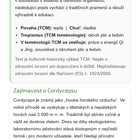
v souvislosti s vitalitou a odolností organismu;
následující popis vychází z tradičních pramenů a slouží
výhradně k edukaci.
Povaha (TCM):
teplá |
Chuť:
sladká
Tropismus (TCM terminologie):
okruh plic a ledvin
V terminologii TCM se zmiňuje:
práce s energií
Qi
a
Jing
, souvislost s okruhem plic a ledvin.
Text je kulturně-historický výklad TCM. Nejde o
zdravotní tvrzení ani doporučení k léčbě. Nepředstavuje
zdravotní tvrzení dle Nařízení (ES) č. 1924/2006.
Zajímavost o Cordycepsu
Cordyceps je známý jako „houba horského vzduchu“. Ve
volné přírodě se vyskytuje v tibetských a nepálských
horách nad 3 000 m n. m. Tradičně byl sbírán ručně a
vážil se doslova zlatem. Dnes se díky ekologickému
laboratornímu pěstování stává dostupným v nejčistší
formě i pro moderní uživatele, kteří hledají přírodní