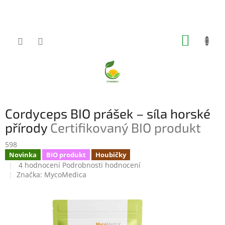
Přejít
na
obsah
NÁKUP
KOŠÍK
Cordyceps BIO prášek – síla horské
přírody
Certifikovaný BIO produkt
598
Novinka
BIO produkt
Houbičky
Průměrné
4 hodnocení
Podrobnosti hodnocení
hodnocení
Značka:
MycoMedica
produktu
je
5,0
z
5