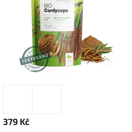
hvězdiček.
379 Kč
Měrná