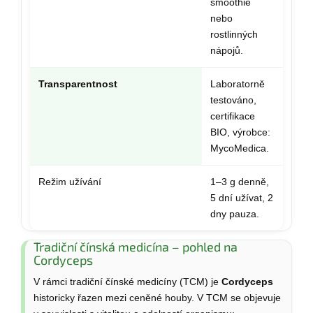
smoothie
nebo
rostlinných
nápojů.
Transparentnost
Laboratorně
testováno,
certifikace
BIO, výrobce:
MycoMedica.
Režim užívání
1–3 g denně,
5 dní užívat, 2
dny pauza.
Tradiční čínská medicína – pohled na
Cordyceps
V rámci tradiční čínské medicíny (TCM) je
Cordyceps
historicky řazen mezi ceněné houby. V TCM se objevuje