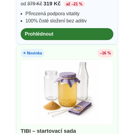
319 Kč
od
379 Kč
až –21 %
Přirozená podpora vitality
100% čisté složení bez aditiv
Prohlédnout
⭐ Novinka
–16 %
TIBI – startovací sada