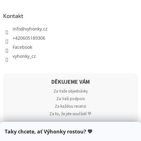
Kontakt
info
@
vyhonky.cz
+420605189306
Facebook
vyhonky_cz
DĚKUJEME VÁM
Za Vaše objednávky
Za Vaši podporu
Za každou recenzi
Za to, že jste součástí 💚
Taky chcete, ať Výhonky rostou? 💚