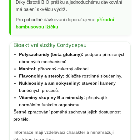
Díky čistotě BIO prášku a jednoduchému dávkování
má balení skvělou výdrž.
Pro pohodlné dávkování doporučujeme
přírodní
bambusovou lžičku
.
Bioaktivní složky Cordycepsu
Polysacharidy (beta-glukany):
podpora přirozených
obranných mechanismů.
Manitol:
přirozený cukerný alkohol.
Flavonoidy a steroly:
důležité rostlinné sloučeniny.
Nukleosidy a aminokyseliny:
stavební kameny
buněčných procesů.
Vitamíny skupiny B a minerály:
přispívají k
normálním funkcím organismu.
Šetrné zpracování pomáhá zachovat jejich dostupnost
pro tělo.
Informace mají vzdělávací charakter a nenahrazují
lékařskou konzultaci.