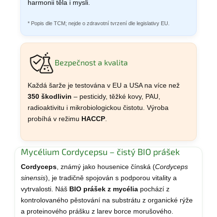
harmonii těla i mysli.
* Popis dle TCM; nejde o zdravotní tvrzení dle legislativy EU.
Bezpečnost a kvalita
Každá šarže je testována v EU a USA na více než
350 škodlivin
– pesticidy, těžké kovy, PAU,
radioaktivitu i mikrobiologickou čistotu. Výroba
probíhá v režimu
HACCP
.
Mycélium Cordycepsu – čistý BIO prášek
Cordyceps
, známý jako housenice čínská (
Cordyceps
sinensis
), je tradičně spojován s podporou vitality a
vytrvalosti. Náš
BIO prášek z mycélia
pochází z
kontrolovaného pěstování na substrátu z organické rýže
a proteinového prášku z larev borce morušového.