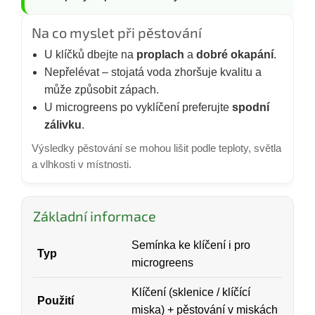
Na co myslet při pěstování
U klíčků dbejte na
proplach
a
dobré okapání
.
Nepřelévat – stojatá voda zhoršuje kvalitu a
může způsobit zápach.
U microgreens po vyklíčení preferujte
spodní
zálivku
.
Výsledky pěstování se mohou lišit podle teploty, světla
a vlhkosti v místnosti.
Základní informace
Semínka ke klíčení i pro
Typ
microgreens
Klíčení (sklenice / klíčící
Použití
miska) + pěstování v miskách