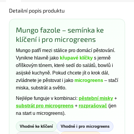
Detailní popis produktu
Mungo fazole – semínka ke
klíčení i pro microgreens
Mungo patří mezi stálice pro domácí pěstování.
Vynikne hlavně jako
křupavé klíčky
s jemně
oříškovým tónem, které sedí do salátů, bowlů i
asijské kuchyně. Pokud chcete jít o krok dál,
zvládnete je pěstovat i jako
microgreens
– stačí
miska, substrát a světlo.
Nejlépe funguje v kombinaci:
pěstební misky
+
substrát pro microgreens
+
rozprašovač
(jen
na start u microgreens).
Vhodné ke klíčení
Vhodné i pro microgreens