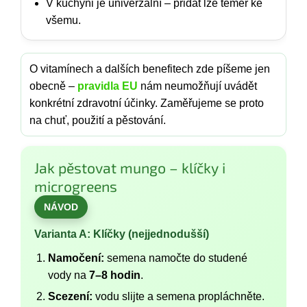
V kuchyni je univerzální – přidat lze téměř ke
všemu.
O vitamínech a dalších benefitech zde píšeme jen
obecně –
pravidla EU
nám neumožňují uvádět
konkrétní zdravotní účinky. Zaměřujeme se proto
na chuť, použití a pěstování.
Jak pěstovat mungo – klíčky i
microgreens
NÁVOD
Varianta A: Klíčky (nejjednodušší)
Namočení:
semena namočte do studené
vody na
7–8 hodin
.
Scezení:
vodu slijte a semena propláchněte.