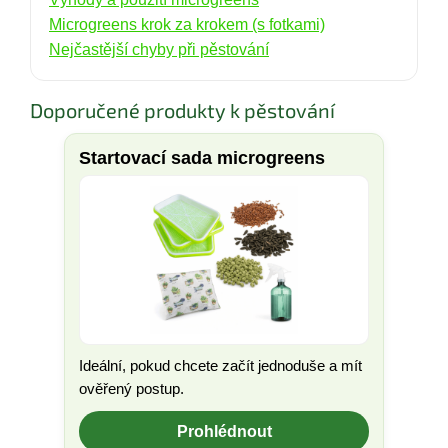
Microgreens krok za krokem (s fotkami)
Nejčastější chyby při pěstování
Doporučené produkty k pěstování
Startovací sada microgreens
Ideální, pokud chcete začít jednoduše a mít
ověřený postup.
Prohlédnout