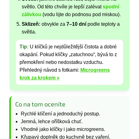
světlo. Od této chvíle je lepší zalévat
spodní
zálivkou
(vodu lijte do podnosu pod miskou).
Sklizeň:
obvykle za
7–10 dní
podle teploty a
světla.
Tip:
U klíčků je nejdůležitější čistota a dobré
okapání. Pokud klíčky „zatuchnou“, bývá to z
přemokření nebo nedostatku vzduchu.
Přehledný návod s fotkami:
Microgreens
krok za krokem »
Co na tom oceníte
Rychlé klíčení a jednoduchý postup.
Jemná, lehce oříšková chuť.
Vhodné jako klíčky i jako microgreens.
Křupavý doplněk do kuchyně bez vaření.