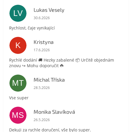
Lukas Vesely
LV
Hodnocení obchodu je 5 z 5 hvězdiček.
30.6.2026
Rychlost, čaje vynikající
Kristyna
K
Hodnocení obchodu je 5 z 5 hvězdiček.
17.6.2026
Rychlé dodání 🚚 Hezky zabalené 📦 Určitě objednám
znovu ↪️ Mohu doporučit ☘️
Michal Tříska
MT
Hodnocení obchodu je 5 z 5 hvězdiček.
28.5.2026
Vse super
Monika Slavíková
MS
Hodnocení obchodu je 5 z 5 hvězdiček.
26.5.2026
Dekuji za rychle doručení, vše bylo super.