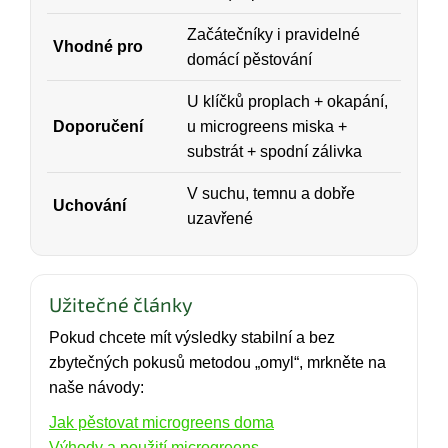
Začátečníky i pravidelné
Vhodné pro
domácí pěstování
U klíčků proplach + okapání,
Doporučení
u microgreens miska +
substrát + spodní zálivka
V suchu, temnu a dobře
Uchování
uzavřené
Užitečné články
Pokud chcete mít výsledky stabilní a bez
zbytečných pokusů metodou „omyl“, mrkněte na
naše návody:
Jak pěstovat microgreens doma
Výhody a použití microgreens