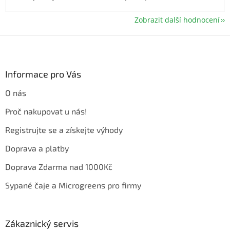
Zobrazit další hodnocení
Z
á
p
a
Informace pro Vás
t
O nás
í
Proč nakupovat u nás!
Registrujte se a získejte výhody
Doprava a platby
Doprava Zdarma nad 1000Kč
Sypané čaje a Microgreens pro firmy
Zákaznický servis