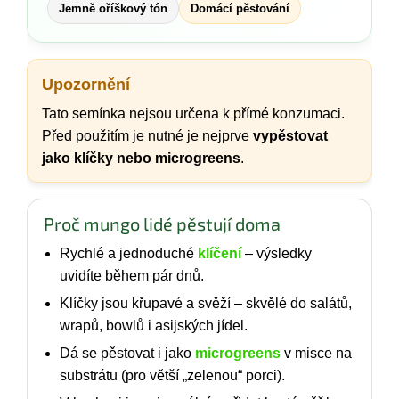
Jemně oříškový tón
Domácí pěstování
Upozornění
Tato semínka nejsou určena k přímé konzumaci.
Před použitím je nutné je nejprve
vypěstovat
jako klíčky nebo microgreens
.
Proč mungo lidé pěstují doma
Rychlé a jednoduché
klíčení
– výsledky
uvidíte během pár dnů.
Klíčky jsou křupavé a svěží – skvělé do salátů,
wrapů, bowlů i asijských jídel.
Dá se pěstovat i jako
microgreens
v misce na
substrátu (pro větší „zelenou“ porci).