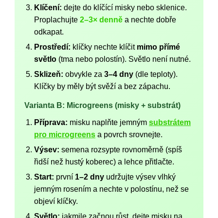
Klíčení:
dejte do klíčící misky nebo sklenice.
Proplachujte
2–3× denně
a nechte dobře
odkapat.
Prostředí:
klíčky nechte klíčit
mimo přímé
světlo
(tma nebo polostín). Světlo není nutné.
Sklizeň:
obvykle za
3–4 dny
(dle teploty).
Klíčky by měly být svěží a bez zápachu.
Varianta B: Microgreens (misky + substrát)
Příprava:
misku naplňte jemným
substrátem
pro microgreens
a povrch srovnejte.
Výsev:
semena rozsypte rovnoměrně (spíš
řidší než hustý koberec) a lehce přitlačte.
Start:
první
1–2 dny
udržujte výsev vlhký
jemným rosením a nechte v polostínu, než se
objeví klíčky.
Světlo:
jakmile začnou růst, dejte misku na