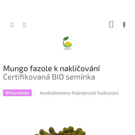
Přejít
na
obsah
NÁKUP
KOŠÍK
Mungo fazole k nakličování
Certifikovaná BIO semínka
Průměrné
Neohodnoceno
Podrobnosti hodnocení
BIO produkt
hodnocení
produktu
je
0,0
z
5
hvězdiček.