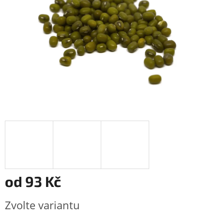
od
93 Kč
Měrná
Zvolte variantu
cena: