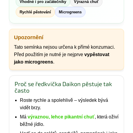
Vhodné i pro začátečníky
Výrazná chuť
Rychlé pěstování
Microgreens
Upozornění
Tato semínka nejsou určena k přímé konzumaci.
Před použitím je nutné je nejprve
vypěstovat
jako microgreens
.
Proč se ředkvička Daikon pěstuje tak
často
Roste rychle a spolehlivě – výsledek bývá
vidět brzy.
Má
výraznou, lehce pikantní chuť
, která oživí
běžné jídlo.