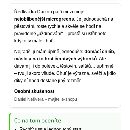
Ředkvička Daikon patří mezi moje
nejoblíbenější microgreens
. Je jednoduchá na
pěstování, roste rychle a skvěle se hodí na
pravidelné „uždibování“ – prostě si ustřihnete,
kdykoliv máte chuť.
Nejradši ji mám úplně jednoduše:
domácí chléb,
máslo a na to hrst čerstvých výhonků
. Ale
dávám ji i do polévek, těstovin, salátů… upřímně
– rvu ji skoro všude. Chuť je výrazná, svěží a jídlo
díky ní hned dostane jiný rozměr.
Osobní zkušenost
Daniel Nešvera – majitel e-shopu
Co na tom oceníte
Rychlý růst a jednoduchý start.