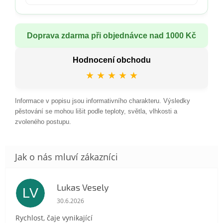
Doprava zdarma při objednávce nad 1000 Kč
Hodnocení obchodu
★ ★ ★ ★ ★
Informace v popisu jsou informativního charakteru. Výsledky
pěstování se mohou lišit podle teploty, světla, vlhkosti a
zvoleného postupu.
Lukas Vesely
LV
Hodnocení obchodu je 5 z 5 hvězdiček.
30.6.2026
Rychlost, čaje vynikající