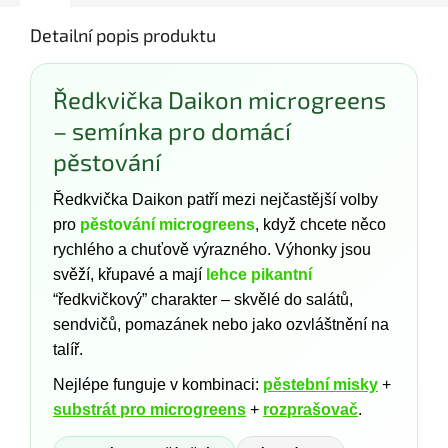
Detailní popis produktu
Ředkvička Daikon microgreens
– semínka pro domácí
pěstování
Ředkvička Daikon patří mezi nejčastější volby
pro
pěstování microgreens
, když chcete něco
rychlého a chuťově výrazného. Výhonky jsou
svěží, křupavé a mají
lehce pikantní
“ředkvičkový” charakter – skvělé do salátů,
sendvičů, pomazánek nebo jako ozvláštnění na
talíř.
Nejlépe funguje v kombinaci:
pěstební misky
+
substrát pro microgreens
+
rozprašovač
.