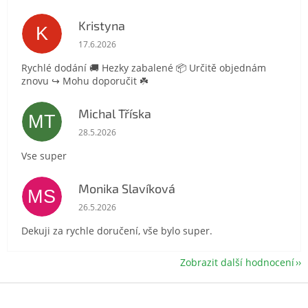
Kristyna
K
Hodnocení obchodu je 5 z 5 hvězdiček.
17.6.2026
Rychlé dodání 🚚 Hezky zabalené 📦 Určitě objednám
znovu ↪️ Mohu doporučit ☘️
Michal Tříska
MT
Hodnocení obchodu je 5 z 5 hvězdiček.
28.5.2026
Vse super
Monika Slavíková
MS
Hodnocení obchodu je 5 z 5 hvězdiček.
26.5.2026
Dekuji za rychle doručení, vše bylo super.
Zobrazit další hodnocení
Z
á