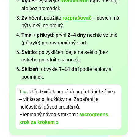
Výsev:
vysévejte
rovnoměrně
(spíš hustěji),
ale bez hromádek.
Zvlhčení:
použijte
rozprašovač
– povrch má
být vlhký, ne přelitý.
Tma + přikrytí:
první
2–4 dny
nechte ve tmě
(přikryté) pro rovnoměrný start.
Světlo:
po vyklíčení dejte na světlo (bez
ostrého poledního slunce).
Sklizeň:
obvykle
7–14 dní
podle teploty a
podmínek.
Tip:
U ředkviček pomáhá nepřehánět zálivku
– vlhko ano, loužičky ne. Zapaření je
nejčastější důvod problémů.
Přehledný návod s fotkami:
Microgreens
krok za krokem »