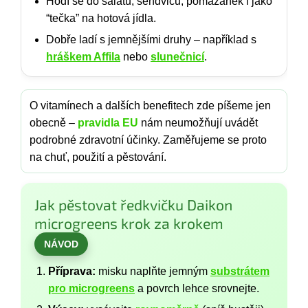
Hodí se do salátů, sendvičů, pomazánek i jako
“tečka” na hotová jídla.
Dobře ladí s jemnějšími druhy – například s
hráškem Affila
nebo
slunečnicí
.
O vitamínech a dalších benefitech zde píšeme jen
obecně –
pravidla EU
nám neumožňují uvádět
podrobné zdravotní účinky. Zaměřujeme se proto
na chuť, použití a pěstování.
Jak pěstovat ředkvičku Daikon
microgreens krok za krokem
NÁVOD
Příprava:
misku naplňte jemným
substrátem
pro microgreens
a povrch lehce srovnejte.