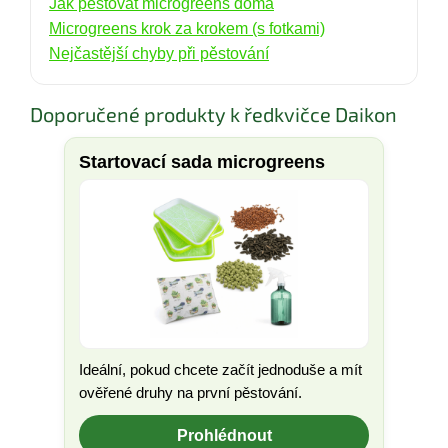
Jak pěstovat microgreens doma
Microgreens krok za krokem (s fotkami)
Nejčastější chyby při pěstování
Doporučené produkty k ředkvičce Daikon
Startovací sada microgreens
Ideální, pokud chcete začít jednoduše a mít
ověřené druhy na první pěstování.
Prohlédnout