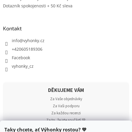
Dotazník spokojenosti + 50 Kč sleva
Kontakt
info
@
vyhonky.cz
+420605189306
Facebook
vyhonky_cz
DĚKUJEME VÁM
Za Vaše objednávky
Za Vaši podporu
Za každou recenzi
Za to, že jste součástí 💚
Taky chcete, ať Výhonky rostou? 💚