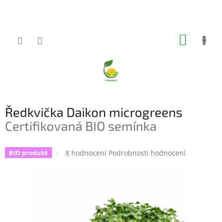
Přejít
na
obsah
NÁKUP
KOŠÍK
Ředkvička Daikon microgreens
Certifikovaná BIO semínka
Průměrné
8 hodnocení
Podrobnosti hodnocení
BIO produkt
hodnocení
produktu
je
5,0
z
5
hvězdiček.