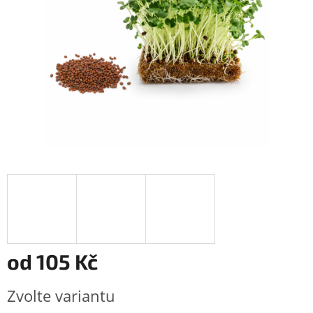
od
105 Kč
Měrná
Zvolte variantu
cena: