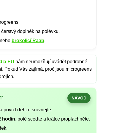
crogreens.
o čerstvý doplněk na polévku.
nebo
brokolicí Raab
.
dla EU
nám neumožňují uvádět podrobné
ní. Pokud Vás zajímá, proč jsou microgreens
drojích.
em
NÁVOD
a povrch lehce srovnejte.
2 hodin
, poté sceďte a krátce propláchněte.
dek.