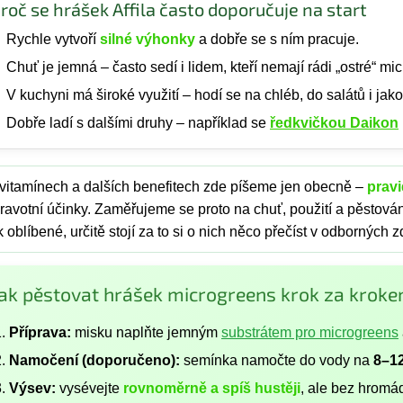
roč se hrášek Affila často doporučuje na start
Rychle vytvoří
silné výhonky
a dobře se s ním pracuje.
Chuť je jemná – často sedí i lidem, kteří nemají rádi „ostré“ mi
V kuchyni má široké využití – hodí se na chléb, do salátů i jak
Dobře ladí s dalšími druhy – například se
ředkvičkou Daikon
vitamínech a dalších benefitech zde píšeme jen obecně –
pravi
ravotní účinky. Zaměřujeme se proto na chuť, použití a pěstová
k oblíbené, určitě stojí za to si o nich něco přečíst v odborných z
Jak pěstovat hrášek microgreens krok za krok
Příprava:
misku naplňte jemným
substrátem pro microgreens
Namočení (doporučeno):
semínka namočte do vody na
8–1
Výsev:
vysévejte
rovnoměrně a spíš hustěji
, ale bez hromá