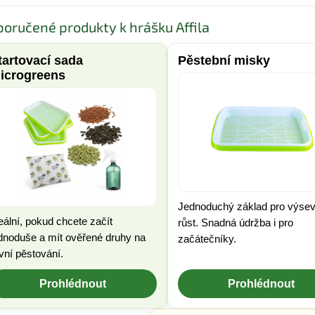
oručené produkty k hrášku Affila
tartovací sada
Pěstební misky
icrogreens
Jednoduchý základ pro výsev
eální, pokud chcete začít
růst. Snadná údržba i pro
dnoduše a mít ověřené druhy na
začátečníky.
vní pěstování.
Prohlédnout
Prohlédnout