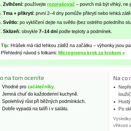
Zvlhčení:
používejte
rozprašovač
– povrch má být vlhký, ne p
Tma + přikrytí:
první 2–4 dny pomůže přikrytí nebo lehká zátě
Světlo:
po vyklíčení dejte na světlo (bez ostrého poledního sl
Sklizeň:
obvykle
7–14 dní
podle teploty a podmínek.
Tip:
Hrášek má rád lehkou zátěž na začátku – výhonky jsou pak 
Přehledný návod s fotkami:
Microgreens krok za krokem »
o na tom oceníte
Na co 
Vhodné pro
začátečníky
.
Nepře
Jemná chuť do každodenní kuchyně.
loužič
Spolehlivý růst při běžných podmínkách.
Hustý 
Dobře vypadá na talíři i v salátu.
Po skl
Výsledky 
vlhkosti 