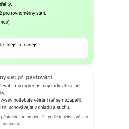
řelitý.
ž pro rovnoměrný start.
unce).
silnější a rovnější.
myslet při pěstování
lévat – microgreens mají rády vlhko, ne
ky.
výsev potřebuje větrání (ať se nezapaří).
izni uchovávejte v chladu a suchu.
pěstování se mohou lišit podle teploty, světla a
v místnosti.