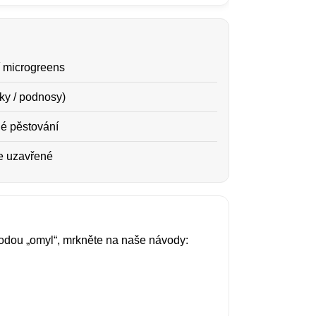
 microgreens
ky / podnosy)
né pěstování
e uzavřené
todou „omyl“, mrkněte na naše návody: