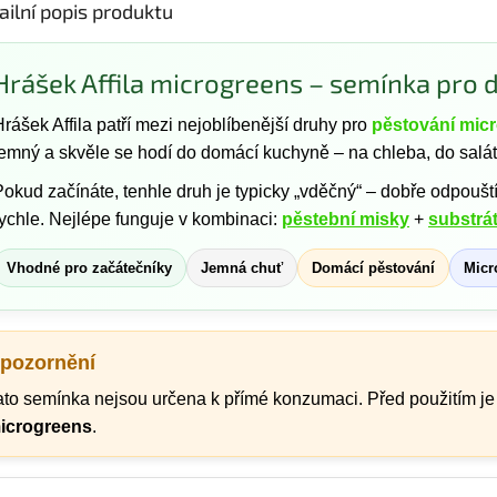
ailní popis produktu
Hrášek Affila microgreens – semínka pro 
rášek Affila patří mezi nejoblíbenější druhy pro
pěstování mic
jemný a skvěle se hodí do domácí kuchyně – na chleba, do salátů
Pokud začínáte, tenhle druh je typicky „vděčný“ – dobře odpoušt
rychle. Nejlépe funguje v kombinaci:
pěstební misky
+
substrá
Vhodné pro začátečníky
Jemná chuť
Domácí pěstování
Micr
pozornění
ato semínka nejsou určena k přímé konzumaci. Před použitím je
icrogreens
.