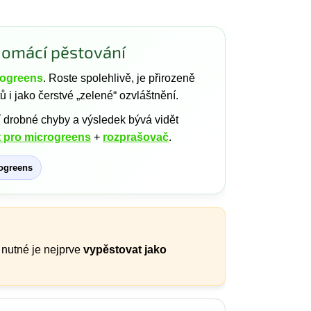
domácí pěstování
rogreens
. Roste spolehlivě, je přirozeně
 i jako čerstvé „zelené“ ozvláštnění.
í drobné chyby a výsledek bývá vidět
t pro microgreens
+
rozprašovač
.
ogreens
 nutné je nejprve
vypěstovat jako