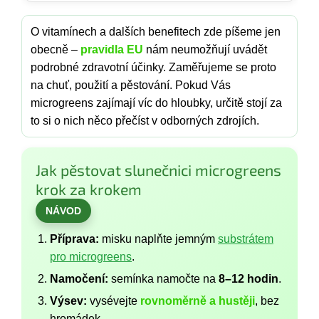
O vitamínech a dalších benefitech zde píšeme jen
obecně –
pravidla EU
nám neumožňují uvádět
podrobné zdravotní účinky. Zaměřujeme se proto
na chuť, použití a pěstování. Pokud Vás
microgreens zajímají víc do hloubky, určitě stojí za
to si o nich něco přečíst v odborných zdrojích.
Jak pěstovat slunečnici microgreens
krok za krokem
NÁVOD
Příprava:
misku naplňte jemným
substrátem
pro microgreens
.
Namočení:
semínka namočte na
8–12 hodin
.
Výsev:
vysévejte
rovnoměrně a hustěji
, bez
hromádek.