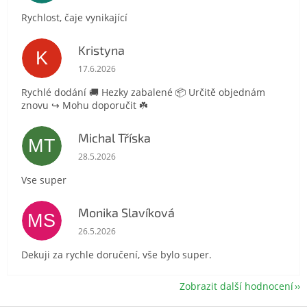
Rychlost, čaje vynikající
Kristyna
K
Hodnocení obchodu je 5 z 5 hvězdiček.
17.6.2026
Rychlé dodání 🚚 Hezky zabalené 📦 Určitě objednám
znovu ↪️ Mohu doporučit ☘️
Michal Tříska
MT
Hodnocení obchodu je 5 z 5 hvězdiček.
28.5.2026
Vse super
Monika Slavíková
MS
Hodnocení obchodu je 5 z 5 hvězdiček.
26.5.2026
Dekuji za rychle doručení, vše bylo super.
Zobrazit další hodnocení