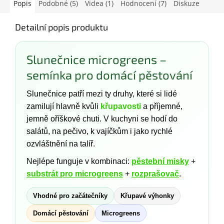
Popis
Podobné (5)
Videa (1)
Hodnocení (7)
Diskuze
Detailní popis produktu
Slunečnice microgreens –
semínka pro domácí pěstování
Slunečnice patří mezi ty druhy, které si lidé
zamilují hlavně kvůli
křupavosti
a příjemné,
jemně oříškové chuti. V kuchyni se hodí do
salátů, na pečivo, k vajíčkům i jako rychlé
ozvláštnění na talíř.
Nejlépe funguje v kombinaci:
pěstební misky
+
substrát pro microgreens
+
rozprašovač
.
Vhodné pro začátečníky
Křupavé výhonky
Domácí pěstování
Microgreens