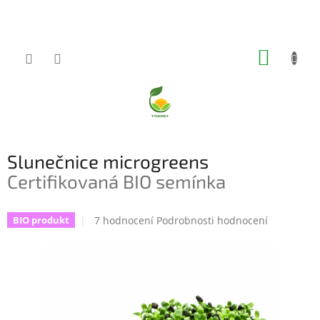
Přejít
na
obsah
NÁKUP
KOŠÍK
Slunečnice microgreens
Certifikovaná BIO semínka
Průměrné
7 hodnocení
Podrobnosti hodnocení
BIO produkt
hodnocení
produktu
je
5,0
z
5
hvězdiček.