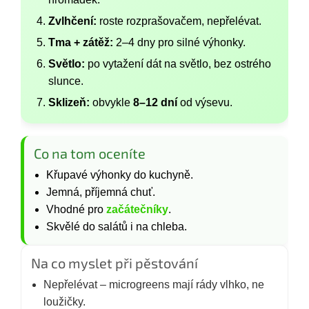
Zvlhčení:
roste rozprašovačem, nepřelévat.
Tma + zátěž:
2–4 dny pro silné výhonky.
Světlo:
po vytažení dát na světlo, bez ostrého
slunce.
Sklizeň:
obvykle
8–12 dní
od výsevu.
Co na tom oceníte
Křupavé výhonky do kuchyně.
Jemná, příjemná chuť.
Vhodné pro
začátečníky
.
Skvělé do salátů i na chleba.
Na co myslet při pěstování
Nepřelévat – microgreens mají rády vlhko, ne
loužičky.