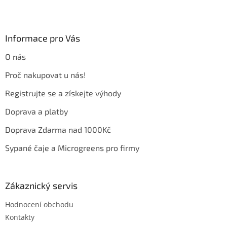
Z
á
p
a
Informace pro Vás
t
O nás
í
Proč nakupovat u nás!
Registrujte se a získejte výhody
Doprava a platby
Doprava Zdarma nad 1000Kč
Sypané čaje a Microgreens pro firmy
Zákaznický servis
Hodnocení obchodu
Kontakty