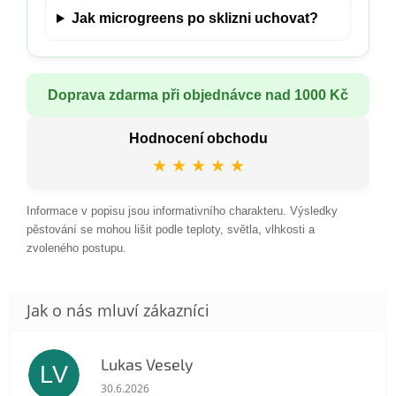
Jak microgreens po sklizni uchovat?
Doprava zdarma při objednávce nad 1000 Kč
Hodnocení obchodu
★ ★ ★ ★ ★
Informace v popisu jsou informativního charakteru. Výsledky
pěstování se mohou lišit podle teploty, světla, vlhkosti a
zvoleného postupu.
Lukas Vesely
LV
Hodnocení obchodu je 5 z 5 hvězdiček.
30.6.2026