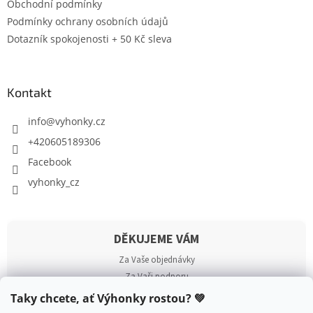
Obchodní podmínky
Podmínky ochrany osobních údajů
Dotazník spokojenosti + 50 Kč sleva
Kontakt
info
@
vyhonky.cz
+420605189306
Facebook
vyhonky_cz
DĚKUJEME VÁM
Za Vaše objednávky
Za Vaši podporu
Za každou recenzi
Taky chcete, ať Výhonky rostou? 💚
Za to, že jste součástí 💚