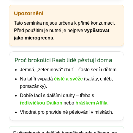
Upozornění
Tato semínka nejsou určena k přímé konzumaci.
Před použitím je nutné je nejprve
vypěstovat
jako microgreens
.
Proč brokolici Raab lidé pěstují doma
Jemná, „zeleninová“ chuť – často sedí i dětem.
Na talíři vypadá
čistě a svěže
(saláty, chléb,
pomazánky).
Dobře ladí s dalšími druhy – třeba s
ředkvičkou Daikon
nebo
hráškem Affila
.
Vhodná pro pravidelné pěstování v miskách.