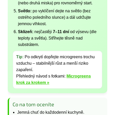
(nebo druhá miska) pro rovnoměrný start.
Světlo:
po vyklíčení dejte na světlo (bez
ostrého poledního slunce) a dál udržujte
jemnou vlhkost.
Sklizeň:
nejčastěji
7–11 dní
od výsevu (dle
teploty a světla). Stříhejte těsně nad
substrátem.
Tip:
Po odkrytí dopřejte microgreens trochu
vzduchu – stabilnější růst a menší riziko
zapaření.
Přehledný návod s fotkami:
Microgreens
krok za krokem »
Co na tom oceníte
Jemná chuť do každodenní kuchyně.