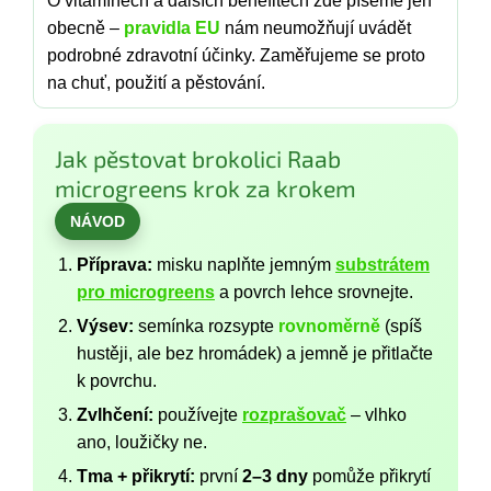
O vitamínech a dalších benefitech zde píšeme jen
obecně –
pravidla EU
nám neumožňují uvádět
podrobné zdravotní účinky. Zaměřujeme se proto
na chuť, použití a pěstování.
Jak pěstovat brokolici Raab
microgreens krok za krokem
NÁVOD
Příprava:
misku naplňte jemným
substrátem
pro microgreens
a povrch lehce srovnejte.
Výsev:
semínka rozsypte
rovnoměrně
(spíš
hustěji, ale bez hromádek) a jemně je přitlačte
k povrchu.
Zvlhčení:
používejte
rozprašovač
– vlhko
ano, loužičky ne.
Tma + přikrytí:
první
2–3 dny
pomůže přikrytí