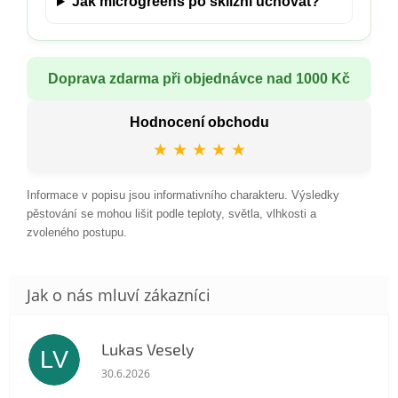
Jak microgreens po sklizni uchovat?
Doprava zdarma při objednávce nad 1000 Kč
Hodnocení obchodu
★ ★ ★ ★ ★
Informace v popisu jsou informativního charakteru. Výsledky
pěstování se mohou lišit podle teploty, světla, vlhkosti a
zvoleného postupu.
Lukas Vesely
LV
Hodnocení obchodu je 5 z 5 hvězdiček.
30.6.2026