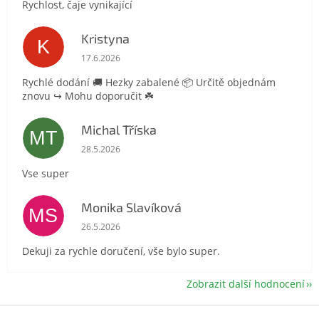
Rychlost, čaje vynikající
Kristyna
K
Hodnocení obchodu je 5 z 5 hvězdiček.
17.6.2026
Rychlé dodání 🚚 Hezky zabalené 📦 Určitě objednám
znovu ↪️ Mohu doporučit ☘️
Michal Tříska
MT
Hodnocení obchodu je 5 z 5 hvězdiček.
28.5.2026
Vse super
Monika Slavíková
MS
Hodnocení obchodu je 5 z 5 hvězdiček.
26.5.2026
Dekuji za rychle doručení, vše bylo super.
Zobrazit další hodnocení
Z