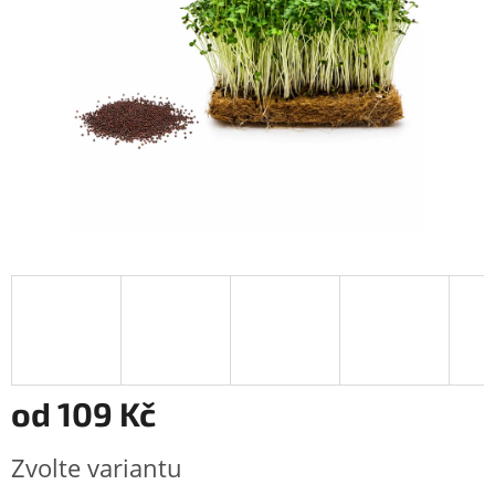
od
109 Kč
Měrná
Zvolte variantu
cena: