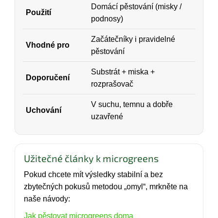
Domácí pěstování (misky /
Použití
podnosy)
Začátečníky i pravidelné
Vhodné pro
pěstování
Substrát + miska +
Doporučení
rozprašovač
V suchu, temnu a dobře
Uchování
uzavřené
Užitečné články k microgreens
Pokud chcete mít výsledky stabilní a bez
zbytečných pokusů metodou „omyl“, mrkněte na
naše návody:
Jak pěstovat microgreens doma