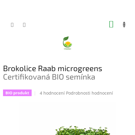
Přejít
na
obsah
NÁKUP
KOŠÍK
Brokolice Raab microgreens
Certifikovaná BIO semínka
Průměrné
4 hodnocení
Podrobnosti hodnocení
BIO produkt
hodnocení
produktu
je
5,0
z
5
hvězdiček.