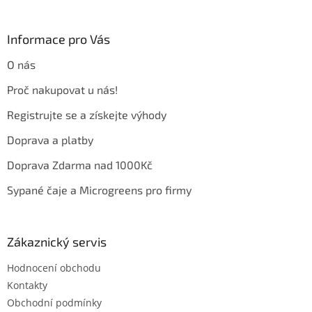
á
p
a
Informace pro Vás
t
O nás
í
Proč nakupovat u nás!
Registrujte se a získejte výhody
Doprava a platby
Doprava Zdarma nad 1000Kč
Sypané čaje a Microgreens pro firmy
Zákaznický servis
Hodnocení obchodu
Kontakty
Obchodní podmínky