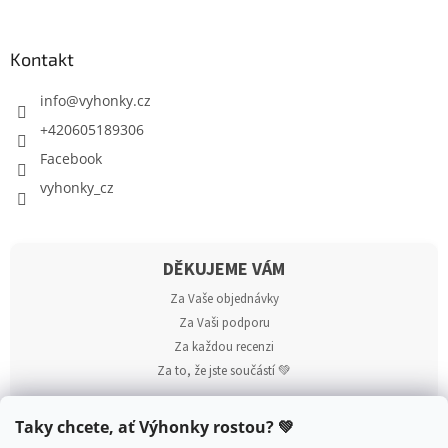
Kontakt
info
@
vyhonky.cz
+420605189306
Facebook
vyhonky_cz
DĚKUJEME VÁM
Za Vaše objednávky
Za Vaši podporu
Za každou recenzi
Za to, že jste součástí 💚
Taky chcete, ať Výhonky rostou? 💚