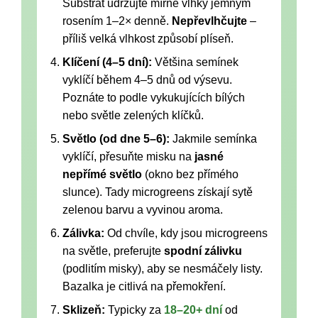
Substrát udržujte mírně vlhký jemným
rosením 1–2× denně.
Nepřevlhčujte
–
příliš velká vlhkost způsobí plíseň.
Klíčení (4–5 dní):
Většina semínek
vyklíčí během 4–5 dnů od výsevu.
Poznáte to podle vykukujících bílých
nebo světle zelených klíčků.
Světlo (od dne 5–6):
Jakmile semínka
vyklíčí, přesuňte misku na
jasné
nepřímé světlo
(okno bez přímého
slunce). Tady microgreens získají sytě
zelenou barvu a vyvinou aroma.
Zálivka:
Od chvíle, kdy jsou microgreens
na světle, preferujte
spodní zálivku
(podlitím misky), aby se nesmáčely listy.
Bazalka je citlivá na přemokření.
Sklizeň:
Typicky za
18–20+ dní
od