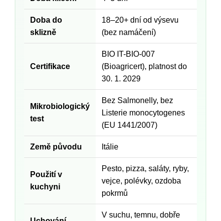
Doba do
18–20+ dní od výsevu
sklizně
(bez namáčení)
BIO IT-BIO-007
Certifikace
(Bioagricert), platnost do
30. 1. 2029
Bez Salmonelly, bez
Mikrobiologický
Listerie monocytogenes
test
(EU 1441/2007)
Země původu
Itálie
Pesto, pizza, saláty, ryby,
Použití v
vejce, polévky, ozdoba
kuchyni
pokrmů
V suchu, temnu, dobře
Uchování