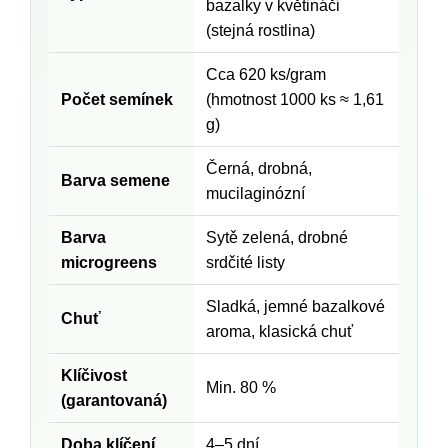
bazalky v květináči
(stejná rostlina)
Cca 620 ks/gram
Počet semínek
(hmotnost 1000 ks ≈ 1,61
g)
Černá, drobná,
Barva semene
mucilaginózní
Barva
Sytě zelená, drobné
microgreens
srdčité listy
Sladká, jemné bazalkové
Chuť
aroma, klasická chuť
Klíčivost
Min. 80 %
(garantovaná)
Doba klíčení
4–5 dní