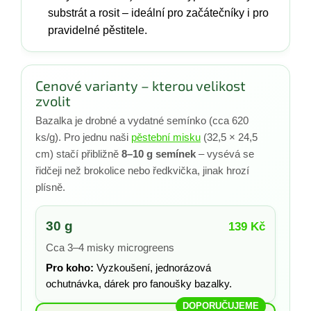
substrát a rosit – ideální pro začátečníky i pro
pravidelné pěstitele.
Cenové varianty – kterou velikost
zvolit
Bazalka je drobné a vydatné semínko (cca 620
ks/g). Pro jednu naši
pěstební misku
(32,5 × 24,5
cm) stačí přibližně
8–10 g semínek
– vysévá se
řidčeji než brokolice nebo ředkvička, jinak hrozí
plísně.
30 g
139 Kč
Cca 3–4 misky microgreens
Pro koho:
Vyzkoušení, jednorázová
ochutnávka, dárek pro fanoušky bazalky.
DOPORUČUJEME