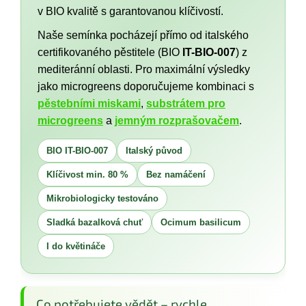
v BIO kvalitě s garantovanou klíčivostí.
Naše semínka pocházejí přímo od italského
certifikovaného pěstitele (BIO
IT-BIO-007
) z
mediteránní oblasti. Pro maximální výsledky
jako microgreens doporučujeme kombinaci s
pěstebními miskami
,
substrátem pro
microgreens
a
jemným rozprašovačem
.
BIO IT-BIO-007
Italský původ
Klíčivost min. 80 %
Bez namáčení
Mikrobiologicky testováno
Sladká bazalková chuť
Ocimum basilicum
I do květináče
Co potřebujete vědět – rychle