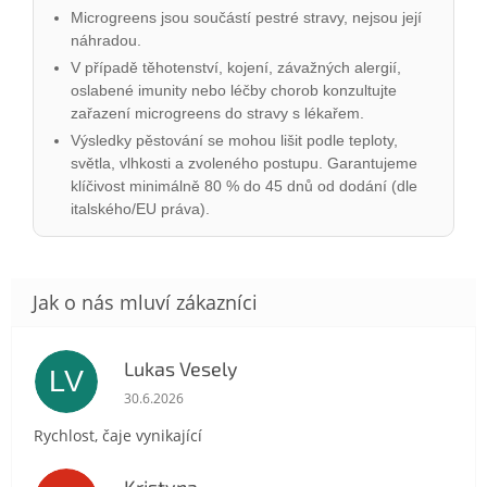
Microgreens jsou součástí pestré stravy, nejsou její
náhradou.
V případě těhotenství, kojení, závažných alergií,
oslabené imunity nebo léčby chorob konzultujte
zařazení microgreens do stravy s lékařem.
Výsledky pěstování se mohou lišit podle teploty,
světla, vlhkosti a zvoleného postupu. Garantujeme
klíčivost minimálně 80 % do 45 dnů od dodání (dle
italského/EU práva).
Lukas Vesely
LV
Hodnocení obchodu je 5 z 5 hvězdiček.
30.6.2026
Rychlost, čaje vynikající