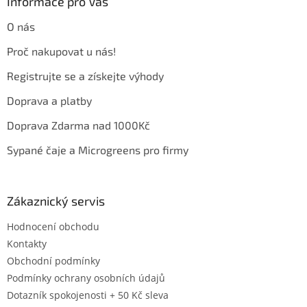
a
Informace pro Vás
t
O nás
í
Proč nakupovat u nás!
Registrujte se a získejte výhody
Doprava a platby
Doprava Zdarma nad 1000Kč
Sypané čaje a Microgreens pro firmy
Zákaznický servis
Hodnocení obchodu
Kontakty
Obchodní podmínky
Podmínky ochrany osobních údajů
Dotazník spokojenosti + 50 Kč sleva