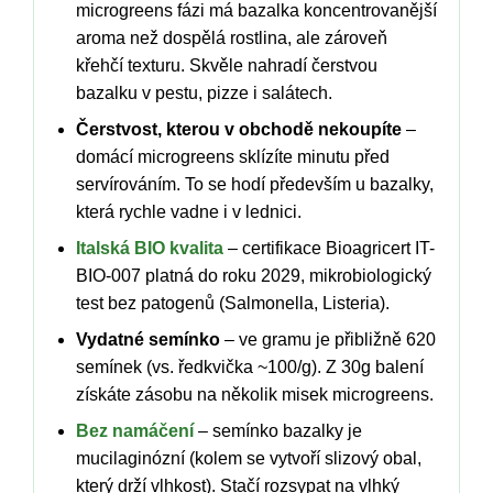
microgreens fázi má bazalka koncentrovanější
aroma než dospělá rostlina, ale zároveň
křehčí texturu. Skvěle nahradí čerstvou
bazalku v pestu, pizze i salátech.
Čerstvost, kterou v obchodě nekoupíte
–
domácí microgreens sklízíte minutu před
servírováním. To se hodí především u bazalky,
která rychle vadne i v lednici.
Italská BIO kvalita
– certifikace Bioagricert IT-
BIO-007 platná do roku 2029, mikrobiologický
test bez patogenů (Salmonella, Listeria).
Vydatné semínko
– ve gramu je přibližně 620
semínek (vs. ředkvička ~100/g). Z 30g balení
získáte zásobu na několik misek microgreens.
Bez namáčení
– semínko bazalky je
mucilaginózní (kolem se vytvoří slizový obal,
který drží vlhkost). Stačí rozsypat na vlhký