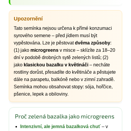
Upozornění
Tato semínka nejsou určena k přímé konzumaci
syrového semene – před jídlem musí být
vypěstována. Lze je pěstovat
dvěma způsoby
:
(1) jako
microgreens
v misce – sklízíte za 18–20
dní v podobě drobných sytě zelených listů; (2)
jako
klasickou bazalku v květináči
– necháte
rostliny dorůst, přesadíte do květináče a pěstujete
dále na parapetu, balkóně nebo v zimní zahradě.
Semínka mohou obsahovat stopy: sója, hořčice,
pšenice, lepek a obiloviny.
Proč zelená bazalka jako microgreens
Intenzivní, ale jemná bazalková chuť
– v