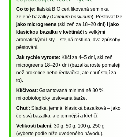
Co to je:
Italská BIO certifikovaná semínka
zelené bazalky (
Ocimum basilicum
). Pěstovat lze
jako microgreens
(sklizeň za 18–20 dní)
i jako
klasickou bazalku v květináči
s velkými
aromatickými listy – stejná rostlina, dva způsoby
pěstování.
Jak rychle vyroste:
Klíčí za 4–5 dní, sklizeň
microgreens 18–20+ dní (bazalka roste pomaleji
než brokolice nebo ředkvička, ale chuť stojí za
to).
Klíčivost:
Garantovaná minimálně 80 %,
mikrobiologicky testovaná šarže.
Chuť:
Sladká, jemná, klasická bazalková – jako
čerstvá bazalka, ale jemnější a křehčí.
Velikosti balení:
30 g, 50 g, 100 g, 250 g
(vyberte podle níže uvedeného návodu).