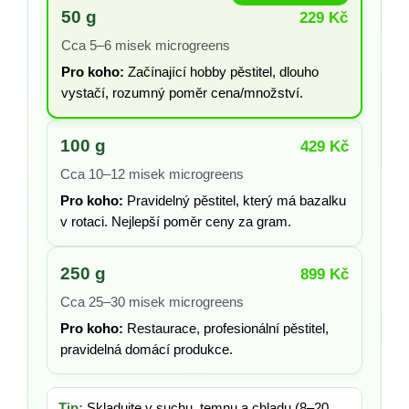
50 g
229 Kč
Cca 5–6 misek microgreens
Pro koho:
Začínající hobby pěstitel, dlouho
vystačí, rozumný poměr cena/množství.
100 g
429 Kč
Cca 10–12 misek microgreens
Pro koho:
Pravidelný pěstitel, který má bazalku
v rotaci. Nejlepší poměr ceny za gram.
250 g
899 Kč
Cca 25–30 misek microgreens
Pro koho:
Restaurace, profesionální pěstitel,
pravidelná domácí produkce.
Tip:
Skladujte v suchu, temnu a chladu (8–20