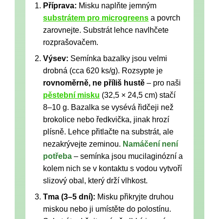
Příprava:
Misku naplňte jemným
substrátem pro microgreens
a povrch
zarovnejte. Substrát lehce navlhčete
rozprašovačem.
Výsev:
Semínka bazalky jsou velmi
drobná (cca 620 ks/g). Rozsypte je
rovnoměrně, ne příliš hustě
– pro naši
pěstební misku
(32,5 × 24,5 cm) stačí
8–10 g. Bazalka se vysévá řidčeji než
brokolice nebo ředkvička, jinak hrozí
plísně. Lehce přitlačte na substrát, ale
nezakrývejte zeminou.
Namáčení není
potřeba
– semínka jsou mucilaginózní a
kolem nich se v kontaktu s vodou vytvoří
slizový obal, který drží vlhkost.
Tma (3–5 dní):
Misku přikryjte druhou
miskou nebo ji umístěte do polostínu.