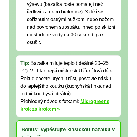
výsevu (bazalka roste pomaleji než
ředkvička nebo brokolice). Sklízí se
seříznutím ostrými nůžkami nebo nožem
nad povrchem substrátu. Ihned po sklizni
do studené vody na 30 sekund, pak
osušit.
Tip:
Bazalka miluje teplo (ideálně 20–25
°C). V chladnější místnosti klíčení trvá déle.
Pokud chcete urychlit růst, postavte misku
do teplejšího koutku (kuchyňská linka nad
ledničkou bývá ideální).
Přehledný návod s fotkami:
Microgreens
krok za krokem »
Bonus: Vypěstujte klasickou bazalku v