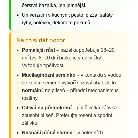
čerstvá bazalka, jen jemnější.
Univerzální v kuchyni: pesto, pizza, saláty,
ryby, polévky, dekorace pokrmů.
Na co si dát pozor
Pomalejší růst
– bazalka potřebuje 18–20+
dní (vs. 8–10 dní brokolice/ředkvičky).
Vyžaduje trpělivost.
Mucilaginózní semínko
– v kontaktu s vodou
se kolem semene vytvoří slizový obal. Je to
normální
, ne plíseň – přírodní mechanismus
rostliny.
Citlivá na přemokření
– příliš velká zálivka
způsobí plíseň. Preferujte rosení a spodní
zálivku.
Nesnáší přímé slunce
– v poledních