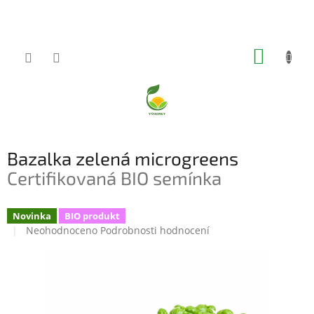
Přejít
na
obsah
NÁKUP
KOŠÍK
Bazalka zelená microgreens
Certifikovaná BIO semínka
Novinka
BIO produkt
Průměrné
Neohodnoceno
Podrobnosti hodnocení
hodnocení
produktu
je
0,0
z
5