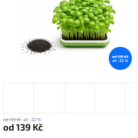
hvězdiček.
od 139 Kč
až –22 %
od 139 Kč
až –22 %
od
139 Kč
Měrná