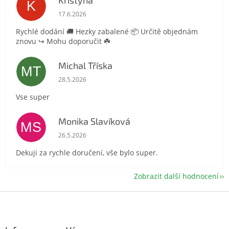
Kristyna
K
Hodnocení obchodu je 5 z 5 hvězdiček.
17.6.2026
Rychlé dodání 🚚 Hezky zabalené 📦 Určitě objednám
znovu ↪️ Mohu doporučit ☘️
Michal Tříska
MT
Hodnocení obchodu je 5 z 5 hvězdiček.
28.5.2026
Vse super
Monika Slavíková
MS
Hodnocení obchodu je 5 z 5 hvězdiček.
26.5.2026
Dekuji za rychle doručení, vše bylo super.
Zobrazit další hodnocení
Z
á
p