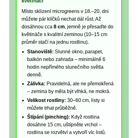
květináči
Místo sklizení microgreens v 18.–20. dni
můžete pár klíčků nechat dál růst. Až
dosáhnou cca
8 cm
, jemně je přesaďte do
květináče s kvalitní zeminou (10–15 cm
průměr stačí na jednu rostlinu).
Stanoviště:
Slunné okno, parapet,
balkón nebo zahrada – minimálně 6
hodin nepřímého slunečního světla
denně.
Zálivka:
Pravidelná, ale ne přemokřená
– zemina by měla být vlhká, ne mokrá.
Velikost rostliny:
30–60 cm, listy si
můžete trhat průběžně.
Štípání (pinching):
Když rostlina
dosáhne 15 cm, uštípněte vrchol –
rostlina se rozvětví a vytvoří víc listů.