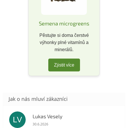
Semena microgreens
Pěstujte si doma čerstvé
výhonky plné vitamínů a
minerálů.
Zjistit více
Lukas Vesely
LV
Hodnocení obchodu je 5 z 5 hvězdiček.
30.6.2026