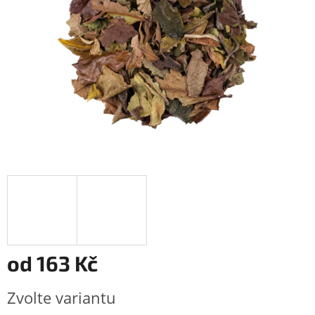
od
163 Kč
Měrná
Zvolte variantu
cena: