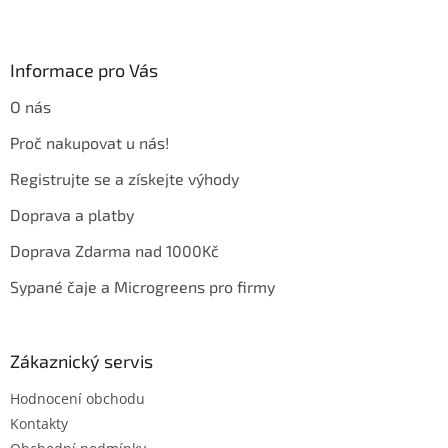
Z
á
p
a
Informace pro Vás
t
O nás
í
Proč nakupovat u nás!
Registrujte se a získejte výhody
Doprava a platby
Doprava Zdarma nad 1000Kč
Sypané čaje a Microgreens pro firmy
Zákaznický servis
Hodnocení obchodu
Kontakty