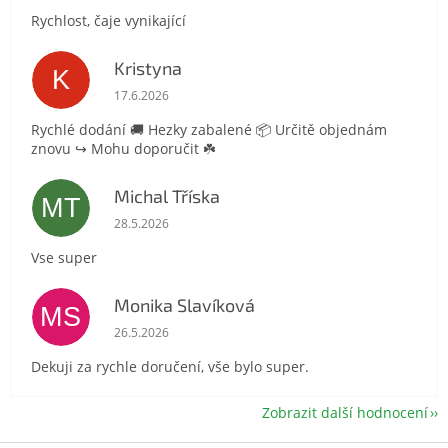
Rychlost, čaje vynikající
Kristyna
K
Hodnocení obchodu je 5 z 5 hvězdiček.
17.6.2026
Rychlé dodání 🚚 Hezky zabalené 📦 Určitě objednám
znovu ↪️ Mohu doporučit ☘️
Michal Tříska
MT
Hodnocení obchodu je 5 z 5 hvězdiček.
28.5.2026
Vse super
Monika Slavíková
MS
Hodnocení obchodu je 5 z 5 hvězdiček.
26.5.2026
Dekuji za rychle doručení, vše bylo super.
Zobrazit další hodnocení