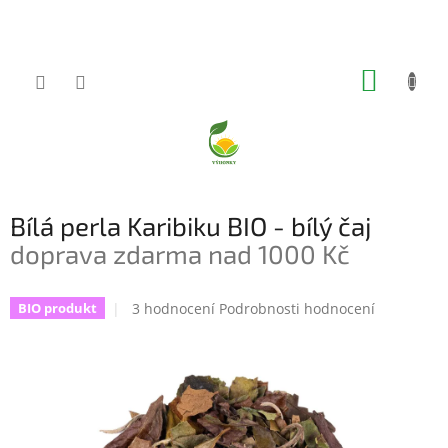
Přejít
na
obsah
NÁKUP
KOŠÍK
Bílá perla Karibiku BIO - bílý čaj
doprava zdarma nad 1000 Kč
Průměrné
3 hodnocení
Podrobnosti hodnocení
BIO produkt
hodnocení
produktu
je
5,0
z
5
hvězdiček.