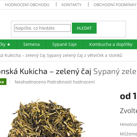
HODNOCENÍ OBCHODU
KONTAKTY
OBCHODNÍ PODMÍNKY
HLEDAT
čky ★
Semena
Sypané čaje
Kombucha a doplňky
á Kukicha – zelený čaj
Sypaný zelený čaj z větviček a stonků
nská Kukicha – zelený čaj
Sypaný zelen
Průměrné
Neohodnoceno
Podrobnosti hodnocení
ka
hodnocení
od
produktu
je
0,0
Měrná
Zvolt
z
cena:
5
hvězdiček.
Hmotno
Můžeme 