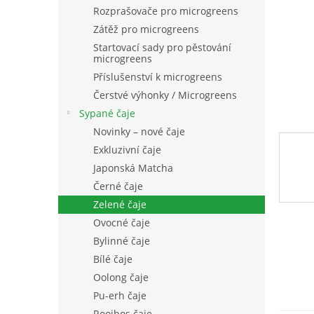
n
Rozprašovače pro microgreens
e
Zátěž pro microgreens
l
Startovací sady pro pěstování
microgreens
Příslušenství k microgreens
Čerstvé výhonky / Microgreens
Sypané čaje
Novinky – nové čaje
Exkluzivní čaje
Japonská Matcha
Černé čaje
Zelené čaje
Ovocné čaje
Bylinné čaje
Bílé čaje
Oolong čaje
Pu-erh čaje
Rooibos čaje