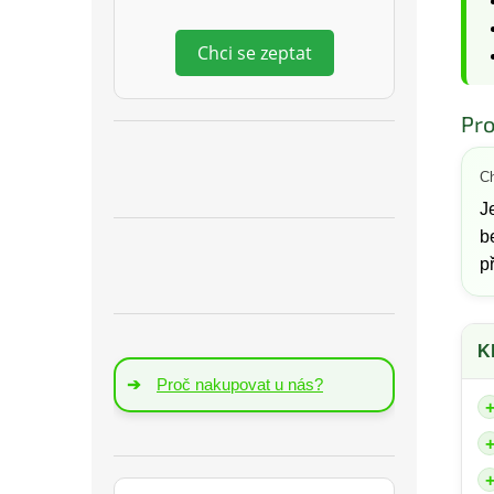
Chci se zeptat
Pro
Ch
J
b
p
K
➔
Proč nakupovat u nás?