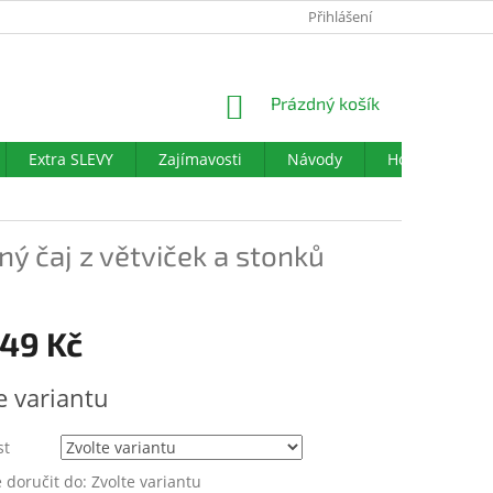
PODMÍNKY OCHRANY OSOBNÍCH ÚDAJŮ
Přihlášení
DOTAZNÍK SPOKOJENO
NÁKUPNÍ
Prázdný košík
KOŠÍK
Extra SLEVY
Zajímavosti
Návody
Hodnocení ob
ý čaj z větviček a stonků
149 Kč
e variantu
st
doručit do:
Zvolte variantu