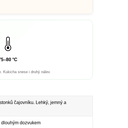
75–80 °C
e. Kukicha snese i druhý nálev.
stonků čajovníku. Lehký, jemný a
, s dlouhým dozvukem