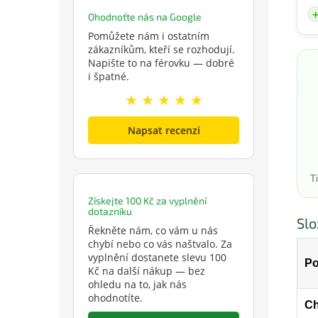
Ohodnoťte nás na Google
Pomůžete nám i ostatním
zákazníkům, kteří se rozhodují.
Napište to na férovku — dobré
i špatné.
★ ★ ★ ★ ★
Napsat recenzi
T
Získejte 100 Kč za vyplnění
dotazníku
Slo
Řekněte nám, co vám u nás
chybí nebo co vás naštvalo. Za
vyplnění dostanete slevu 100
Po
Kč na další nákup — bez
ohledu na to, jak nás
ohodnotíte.
C