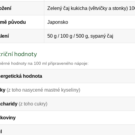
ožení
Zelený čaj kukicha (větvičky a stonky) 1
emě původu
Japonsko
lení
50 g / 100 g / 500 g, sypaný čaj
riční hodnoty
ěrné hodnoty na 100 ml připraveného nápoje:
ergetická hodnota
ky
(z toho nasycené mastné kyseliny)
charidy
(z toho cukry)
lkoviny
l