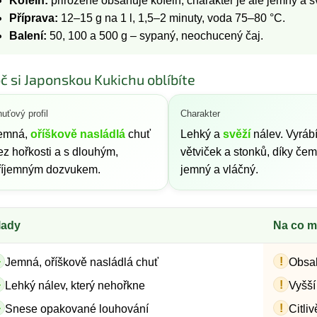
Kofein:
přirozeně obsahuje kofein, charakter je ale jemný a s
Příprava:
12–15 g na 1 l, 1,5–2 minuty, voda 75–80 °C.
Balení:
50, 100 a 500 g – sypaný, neochucený čaj.
č si Japonskou Kukichu oblíbíte
uťový profil
Charakter
emná,
oříškově nasládlá
chuť
Lehký a
svěží
nálev. Vyrábí
ez hořkosti a s dlouhým,
větviček a stonků, díky čem
říjemným dozvukem.
jemný a vláčný.
lady
Na co m
+
!
Jemná, oříškově nasládlá chuť
Obsah
+
!
Lehký nálev, který nehořkne
Vyšší
+
!
Snese opakované louhování
Citli