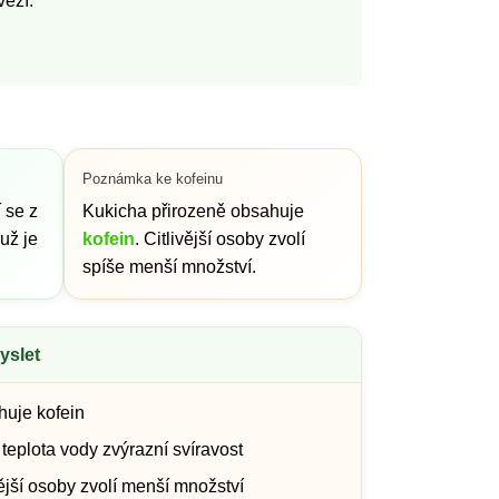
věží.
Poznámka ke kofeinu
 se z
Kukicha přirozeně obsahuje
už je
kofein
. Citlivější osoby zvolí
spíše menší množství.
yslet
uje kofein
 teplota vody zvýrazní svíravost
vější osoby zvolí menší množství