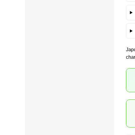
Jap
cha