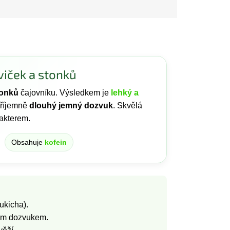
viček a stonků
tonků
čajovníku. Výsledkem je
lehký a
příjemně
dlouhý jemný dozvuk
. Skvělá
rakterem.
Obsahuje
kofein
ukicha).
hým dozvukem.