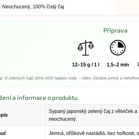
+
Neochucený, 100% čistý čaj
Příprava
12–15 g / 1 l
1,5–2 min
ip: U zelených čajů držte nižší teplotu vody – nálev zůstane jemný a nehořkn
žení a informace o produktu
Sypaný japonský zelený čaj z větviček a 
pis
neochucený.
huť
Jemná, oříškově nasládlá, bez hořkosti