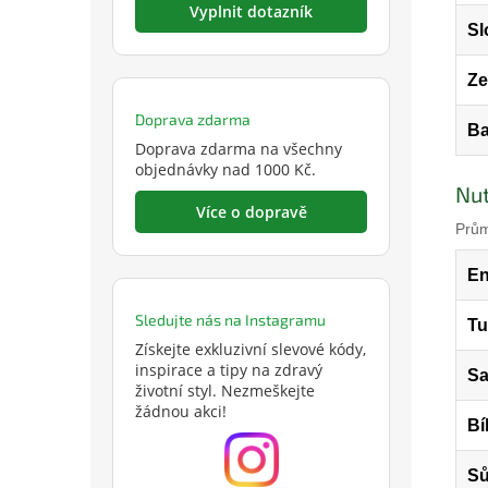
Vyplnit dotazník
Sl
Z
Doprava zdarma
Ba
Doprava zdarma na všechny
objednávky nad 1000 Kč.
Nut
Více o dopravě
Prům
En
Sledujte nás na Instagramu
Tu
Získejte exkluzivní slevové kódy,
inspirace a tipy na zdravý
Sa
životní styl. Nezmeškejte
žádnou akci!
Bí
Sů