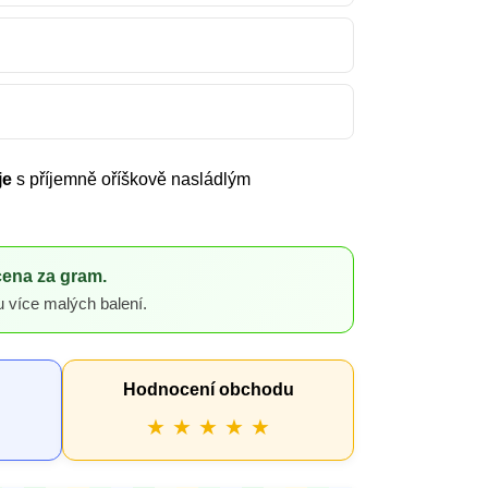
je
s příjemně oříškově nasládlým
cena za gram.
u více malých balení.
Hodnocení obchodu
★ ★ ★ ★ ★