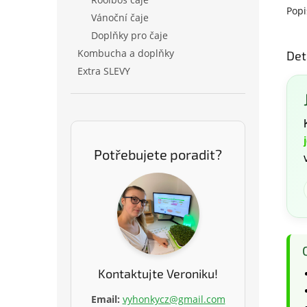
Popi
Vánoční čaje
Doplňky pro čaje
Kombucha a doplňky
Det
Extra SLEVY
Potřebujete poradit?
Kontaktujte Veroniku!
Email:
vyhonkycz@gmail.com