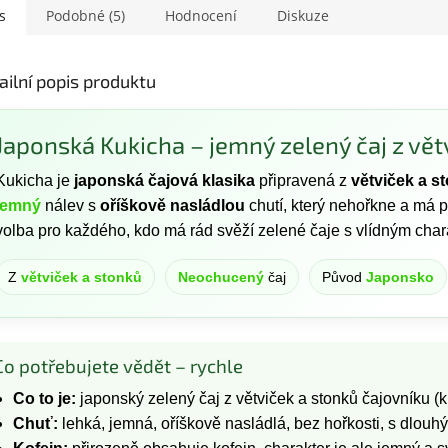
s
Podobné (5)
Hodnocení
Diskuze
ailní popis produktu
Japonská Kukicha – jemný zelený čaj z vět
Kukicha je
japonská čajová klasika
připravená z
větviček a s
jemný
nálev s
oříškově nasládlou
chutí, který nehořkne a má 
volba pro každého, kdo má rád svěží zelené čaje s vlídným cha
Z
větviček a stonků
Neochucený
čaj
Původ
Japonsko
Co potřebujete vědět – rychle
Co to je:
japonský zelený čaj z větviček a stonků čajovníku (k
Chuť:
lehká, jemná, oříškově nasládlá, bez hořkosti, s dlou