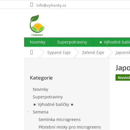
Přejít
info@vyhonky.cz
na
obsah
Novinky
Superpotraviny
★ Výhodné balí
Domů
Sypané čaje
Zelené čaje
Japonsk
P
Japo
o
Přeskočit
s
Kategorie
kategorie
Novin
t
r
Novinky
a
Superpotraviny
n
★ Výhodné balíčky ★
n
í
Semena
p
Semínka microgreens
a
Pěstební misky pro microgreens