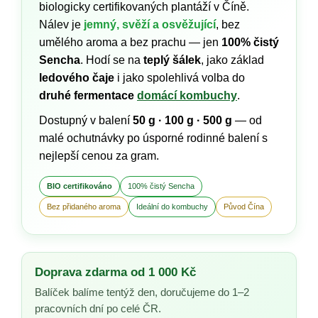
biologicky certifikovaných plantáží v Číně.
Nálev je
jemný, svěží a osvěžující
, bez
umělého aroma a bez prachu — jen
100% čistý
Sencha
. Hodí se na
teplý šálek
, jako základ
ledového čaje
i jako spolehlivá volba do
druhé fermentace
domácí kombuchy
.
Dostupný v balení
50 g · 100 g · 500 g
— od
malé ochutnávky po úsporné rodinné balení s
nejlepší cenou za gram.
BIO certifikováno
100% čistý Sencha
Bez přidaného aroma
Ideální do kombuchy
Původ Čína
Doprava zdarma od 1 000 Kč
Balíček balíme tentýž den, doručujeme do 1–2
pracovních dní po celé ČR.