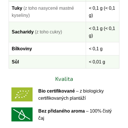
Tuky
(z toho nasycené mastné
< 0,1 g (< 0,1
kyseliny)
g)
< 0,1 g (< 0,1
Sacharidy
(z toho cukry)
g)
Bílkoviny
< 0,1 g
Sůl
< 0,01 g
Kvalita
Bio certifikované
– z biologicky
certifikovaných plantáží
Bez přidaného aroma
– 100% čistý
čaj