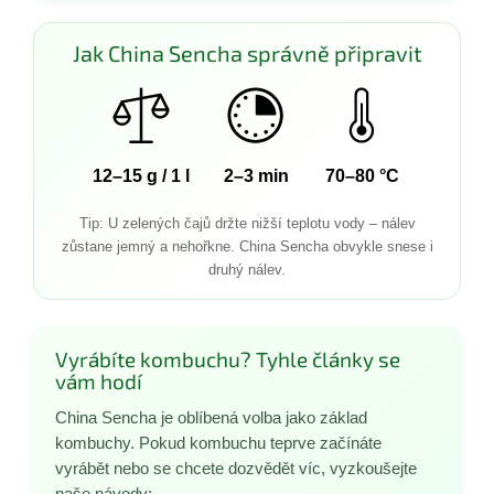
Jak China Sencha správně připravit
12–15 g / 1 l
2–3 min
70–80 °C
Tip: U zelených čajů držte nižší teplotu vody – nálev
zůstane jemný a nehořkne. China Sencha obvykle snese i
druhý nálev.
Vyrábíte kombuchu? Tyhle články se
vám hodí
China Sencha je oblíbená volba jako základ
kombuchy. Pokud kombuchu teprve začínáte
vyrábět nebo se chcete dozvědět víc, vyzkoušejte
naše návody: