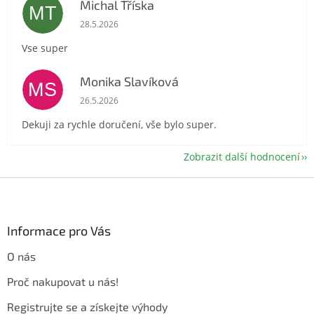
Michal Tříska
MT
Hodnocení obchodu je 5 z 5 hvězdiček.
28.5.2026
Vse super
Monika Slavíková
MS
Hodnocení obchodu je 5 z 5 hvězdiček.
26.5.2026
Dekuji za rychle doručení, vše bylo super.
Zobrazit další hodnocení
Z
á
p
a
Informace pro Vás
t
O nás
í
Proč nakupovat u nás!
Registrujte se a získejte výhody