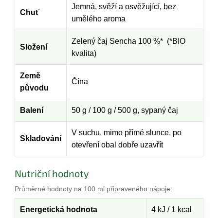
Jemná, svěží a osvěžující, bez
Chuť
umělého aroma
Zelený čaj Sencha 100 %* (*BIO
Složení
kvalita)
Země
Čína
původu
Balení
50 g / 100 g / 500 g, sypaný čaj
V suchu, mimo přímé slunce, po
Skladování
otevření obal dobře uzavřít
Nutriční hodnoty
Průměrné hodnoty na 100 ml připraveného nápoje:
Energetická hodnota
4 kJ / 1 kcal