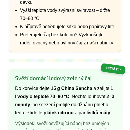
dávku
Vyšší teplota vody zvýrazní svíravost – držte
70–80 °C
K přípravě potřebujete sítko nebo papírový filtr
Preferujete čaj bez kofeinu? Vyzkoušejte
raději ovocný nebo bylinný čaj z naší nabídky
LETNÍ TIP
Svěží domácí ledový zelený čaj
Do konvice dejte
15 g China Sencha
a zalijte
1
l vody o teplotě 70–80 °C
. Nechte louhovat
2–3
minuty
, po scezení přelijte do džbánu plného
ledu. Přidejte
plátek citronu
a pár
lístků máty
.
Výsledek: svěží osvěžující nápoj bez umělých