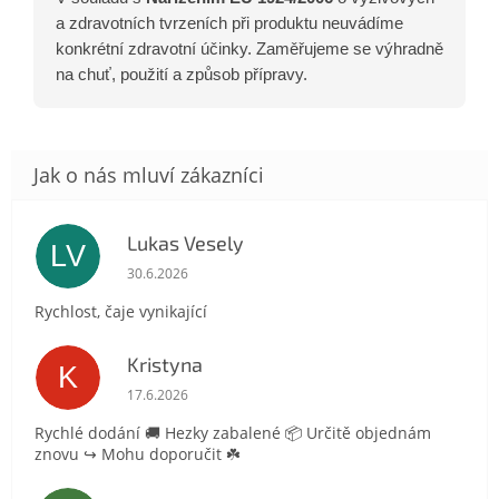
a zdravotních tvrzeních při produktu neuvádíme
konkrétní zdravotní účinky. Zaměřujeme se výhradně
na chuť, použití a způsob přípravy.
Lukas Vesely
LV
Hodnocení obchodu je 5 z 5 hvězdiček.
30.6.2026
Rychlost, čaje vynikající
Kristyna
K
Hodnocení obchodu je 5 z 5 hvězdiček.
17.6.2026
Rychlé dodání 🚚 Hezky zabalené 📦 Určitě objednám
znovu ↪️ Mohu doporučit ☘️