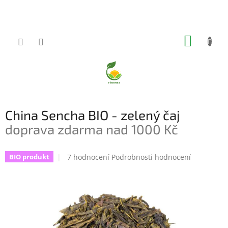
Přejít
na
obsah
NÁKUP
KOŠÍK
China Sencha BIO - zelený čaj
doprava zdarma nad 1000 Kč
Průměrné
7 hodnocení
Podrobnosti hodnocení
BIO produkt
hodnocení
produktu
je
5,0
z
5
hvězdiček.