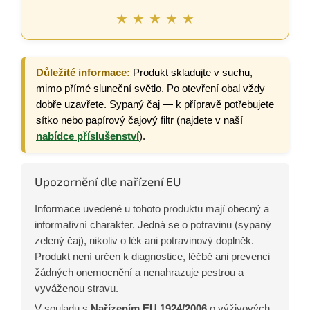
★ ★ ★ ★ ★
Důležité informace:
Produkt skladujte v suchu,
mimo přímé sluneční světlo. Po otevření obal vždy
dobře uzavřete. Sypaný čaj — k přípravě potřebujete
sítko nebo papírový čajový filtr (najdete v naší
nabídce příslušenství
).
Upozornění dle nařízení EU
Informace uvedené u tohoto produktu mají obecný a
informativní charakter. Jedná se o potravinu (sypaný
zelený čaj), nikoliv o lék ani potravinový doplněk.
Produkt není určen k diagnostice, léčbě ani prevenci
žádných onemocnění a nenahrazuje pestrou a
vyváženou stravu.
V souladu s
Nařízením EU 1924/2006
o výživových