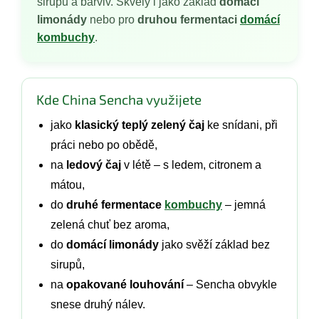
sirupů a barviv. Skvělý i jako základ
domácí
limonády
nebo pro
druhou fermentaci
domácí
kombuchy
.
Kde China Sencha využijete
jako
klasický teplý zelený čaj
ke snídani, při
práci nebo po obědě,
na
ledový čaj
v létě – s ledem, citronem a
mátou,
do
druhé fermentace
kombuchy
– jemná
zelená chuť bez aroma,
do
domácí limonády
jako svěží základ bez
sirupů,
na
opakované louhování
– Sencha obvykle
snese druhý nálev.