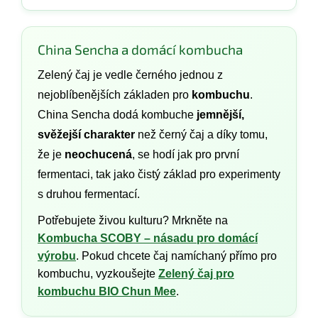
China Sencha a domácí kombucha
Zelený čaj je vedle černého jednou z
nejoblíbenějších základen pro
kombuchu
.
China Sencha dodá kombuche
jemnější,
svěžejší charakter
než černý čaj a díky tomu,
že je
neochucená
, se hodí jak pro první
fermentaci, tak jako čistý základ pro experimenty
s druhou fermentací.
Potřebujete živou kulturu? Mrkněte na
Kombucha SCOBY – násadu pro domácí
výrobu
. Pokud chcete čaj namíchaný přímo pro
kombuchu, vyzkoušejte
Zelený čaj pro
kombuchu BIO Chun Mee
.