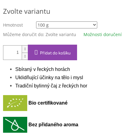
Měrná
Zvolte variantu
cena:
Hmotnost
Můžeme doručit do:
Zvolte variantu
Možnosti doručení
Přidat do košíku
Sbíraný v řeckých horách
Uklidňující účinky na tělo i mysl
Tradiční bylinný čaj z řeckých hor
Bio certifikované
Bez přidaného aroma