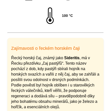
100 °C
Zajímavosti o řeckém horském čaji
Řecký horský čaj, známý jako
Sideritis
, má v
Řecku přezdívku „čaj pastýřů“. Tento název
pochází z dob, kdy pastýři sbírali hojník na
horských svazích a vařili z něj čaj, aby se zahřáli a
posílili svou odolnost v drsných podmínkách.
Podle pověstí byl hojník oblíben i u starověkých
řeckých válečníků, kteří věřili, že podporuje
regeneraci a dodává sílu – pravděpodobně díky
jeho bohatému obsahu minerálů, jako je železo a
hořčík, a esenciálních olejů.