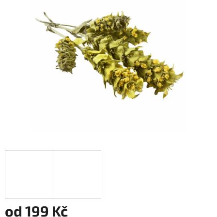
z
5
hvězdiček.
od
199 Kč