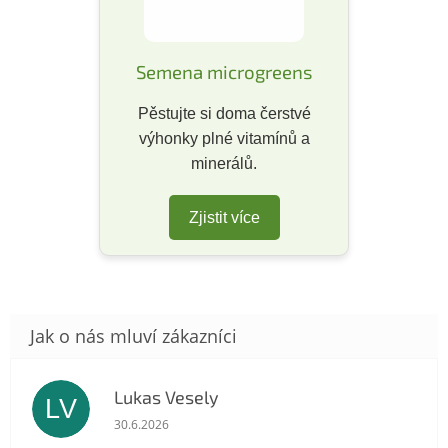
Semena microgreens
Pěstujte si doma čerstvé
výhonky plné vitamínů a
minerálů.
Zjistit více
Lukas Vesely
LV
Hodnocení obchodu je 5 z 5 hvězdiček.
30.6.2026