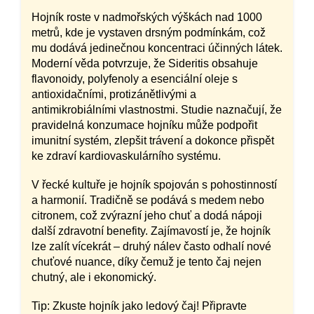
Hojník roste v nadmořských výškách nad 1000
metrů, kde je vystaven drsným podmínkám, což
mu dodává jedinečnou koncentraci účinných látek.
Moderní věda potvrzuje, že Sideritis obsahuje
flavonoidy, polyfenoly a esenciální oleje s
antioxidačními, protizánětlivými a
antimikrobiálními vlastnostmi. Studie naznačují, že
pravidelná konzumace hojníku může podpořit
imunitní systém, zlepšit trávení a dokonce přispět
ke zdraví kardiovaskulárního systému.
V řecké kultuře je hojník spojován s pohostinností
a harmonií. Tradičně se podává s medem nebo
citronem, což zvýrazní jeho chuť a dodá nápoji
další zdravotní benefity. Zajímavostí je, že hojník
lze zalít vícekrát – druhý nálev často odhalí nové
chuťové nuance, díky čemuž je tento čaj nejen
chutný, ale i ekonomický.
Tip: Zkuste hojník jako ledový čaj! Připravte