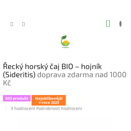
Přejít
na
obsah
NÁKUP
KOŠÍK
Řecký horský čaj BIO – hojník
(Sideritis)
doprava zdarma nad 1000
Kč
BIO produkt
Nejoblíbenější
v roce 2025
Průměrné
9 hodnocení
Podrobnosti hodnocení
hodnocení
produktu
je
5,0