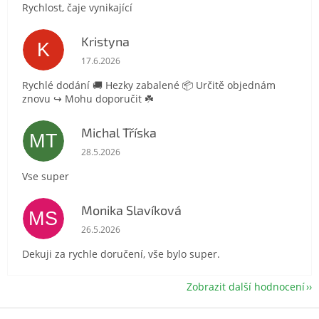
Rychlost, čaje vynikající
Kristyna
K
Hodnocení obchodu je 5 z 5 hvězdiček.
17.6.2026
Rychlé dodání 🚚 Hezky zabalené 📦 Určitě objednám
znovu ↪️ Mohu doporučit ☘️
Michal Tříska
MT
Hodnocení obchodu je 5 z 5 hvězdiček.
28.5.2026
Vse super
Monika Slavíková
MS
Hodnocení obchodu je 5 z 5 hvězdiček.
26.5.2026
Dekuji za rychle doručení, vše bylo super.
Zobrazit další hodnocení
Z