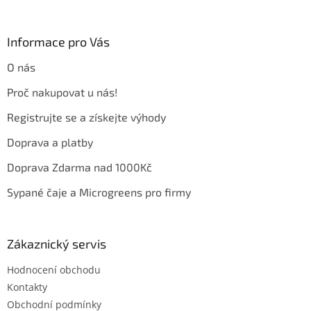
á
p
a
Informace pro Vás
t
O nás
í
Proč nakupovat u nás!
Registrujte se a získejte výhody
Doprava a platby
Doprava Zdarma nad 1000Kč
Sypané čaje a Microgreens pro firmy
Zákaznický servis
Hodnocení obchodu
Kontakty
Obchodní podmínky