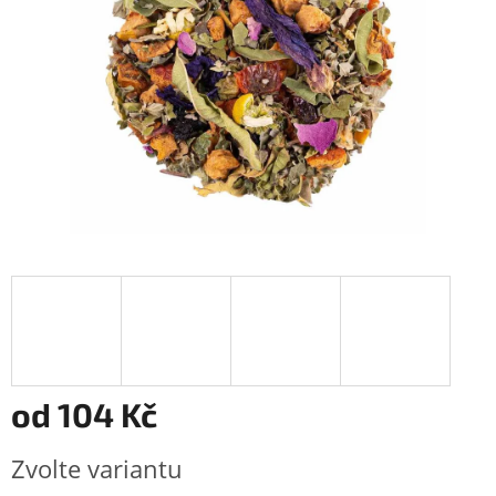
od
104 Kč
Měrná
Zvolte variantu
cena: