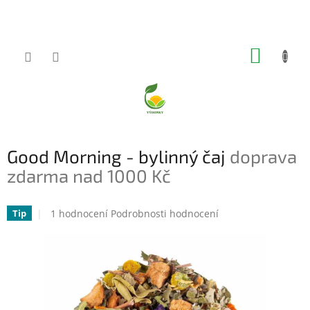
Přejít
na
obsah
NÁKUP
KOŠÍK
Good Morning - bylinný čaj
doprava
zdarma nad 1000 Kč
Průměrné
1 hodnocení
Podrobnosti hodnocení
Tip
hodnocení
produktu
je
5,0
z
5
hvězdiček.