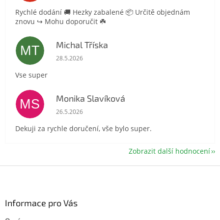
Rychlé dodání 🚚 Hezky zabalené 📦 Určitě objednám
znovu ↪️ Mohu doporučit ☘️
Michal Tříska
MT
Hodnocení obchodu je 5 z 5 hvězdiček.
28.5.2026
Vse super
Monika Slavíková
MS
Hodnocení obchodu je 5 z 5 hvězdiček.
26.5.2026
Dekuji za rychle doručení, vše bylo super.
Zobrazit další hodnocení
Z
á
p
a
Informace pro Vás
t