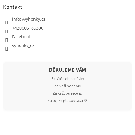
Kontakt
info
@
vyhonky.cz
+420605189306
Facebook
vyhonky_cz
DĚKUJEME VÁM
Za Vaše objednávky
Za Vaši podporu
Za každou recenzi
Za to, že jste součástí 💚