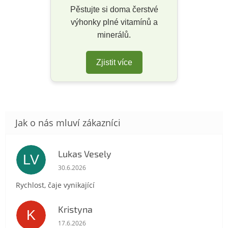
Pěstujte si doma čerstvé
výhonky plné vitamínů a
minerálů.
Zjistit více
Lukas Vesely
LV
Hodnocení obchodu je 5 z 5 hvězdiček.
30.6.2026
Rychlost, čaje vynikající
Kristyna
K
Hodnocení obchodu je 5 z 5 hvězdiček.
17.6.2026