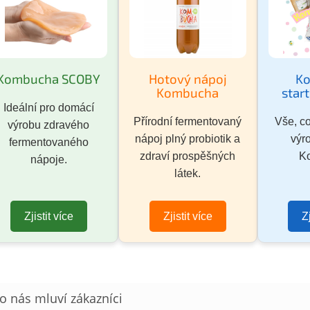
Kombucha SCOBY
Hotový nápoj
K
Kombucha
star
Ideální pro domácí
Přírodní fermentovaný
Vše, co
výrobu zdravého
nápoj plný probiotik a
výr
fermentovaného
zdraví prospěšných
K
nápoje.
látek.
Zjistit více
Zjistit více
Z