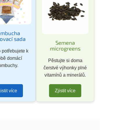
ombucha
tovací sada
Semena
microgreens
 potřebujete k
obě domácí
Pěstujte si doma
ombuchy.
čerstvé výhonky plné
vitamínů a minerálů.
jistit více
Zjistit více