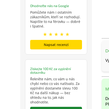
Ohodnoťte nás na Google
Pomůžete nám i ostatním
zákazníkům, kteří se rozhodují.
Napište to na férovku — dobré
i špatné.
★ ★ ★ ★ ★
Napsat recenzi
D
Vy
Získejte 100 Kč za vyplnění
dotazníku
Řekněte nám, co vám u nás
chybí nebo co vás naštvalo. Za
vyplnění dostanete slevu 100
M
Kč na další nákup — bez
ohledu na to, jak nás
Do
ohodnotíte.
Př