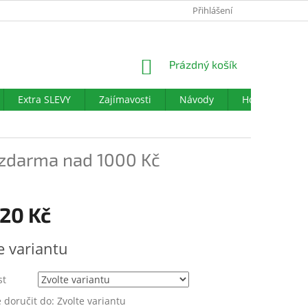
PODMÍNKY OCHRANY OSOBNÍCH ÚDAJŮ
Přihlášení
DOTAZNÍK SPOKOJENO
NÁKUPNÍ
Prázdný košík
KOŠÍK
Extra SLEVY
Zajímavosti
Návody
Hodnocení ob
zdarma nad 1000 Kč
120 Kč
e variantu
st
doručit do:
Zvolte variantu