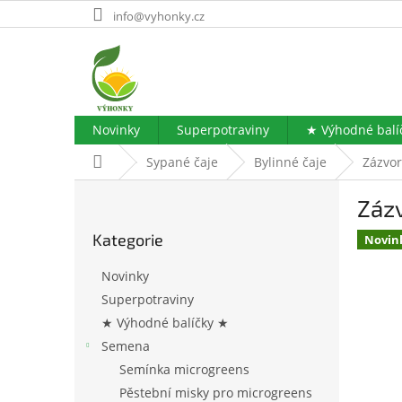
Přejít
info@vyhonky.cz
na
obsah
Novinky
Superpotraviny
★ Výhodné balí
Domů
Sypané čaje
Bylinné čaje
Zázvor
P
Zázv
o
Přeskočit
s
Kategorie
kategorie
Novin
t
r
Novinky
a
Superpotraviny
n
★ Výhodné balíčky ★
n
í
Semena
p
Semínka microgreens
a
Pěstební misky pro microgreens