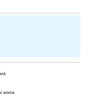
vané
ho aroma