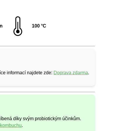
in
100 °C
ce informací najdete zde:
Doprava zdarma
.
oblíbená díky svým probiotickým účinkům.
í kombuchu
.