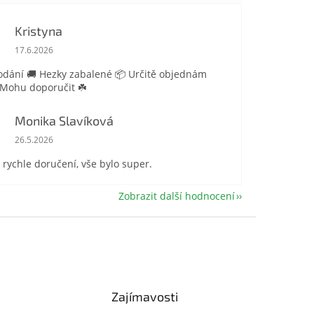
Kristyna
Hodnocení obchodu je 5 z 5 hvězdiček.
17.6.2026
odání 🚚 Hezky zabalené 📦 Určitě objednám
 Mohu doporučit ☘️
Monika Slavíková
Hodnocení obchodu je 5 z 5 hvězdiček.
26.5.2026
 rychle doručení, vše bylo super.
Zobrazit další hodnocení
Zajímavosti