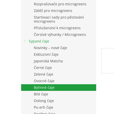
n
Rozprašovače pro microgreens
e
Zátěž pro microgreens
l
Startovací sady pro pěstování
microgreens
Příslušenství k microgreens
Čerstvé výhonky / Microgreens
Sypané čaje
Novinky – nové čaje
Exkluzivní čaje
Japonská Matcha
Černé čaje
Zelené čaje
Ovocné čaje
Bylinné čaje
Bílé čaje
Oolong čaje
Pu-erh čaje
Rooibos čaje