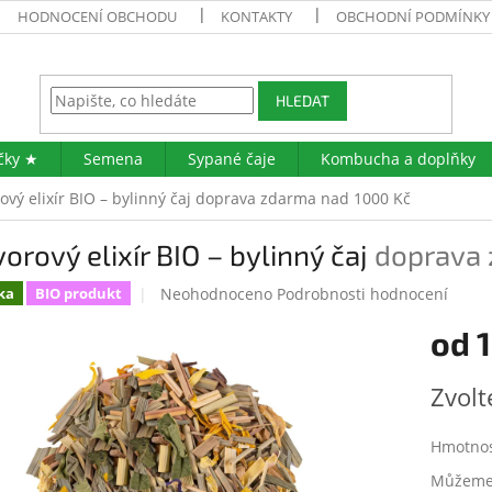
HODNOCENÍ OBCHODU
KONTAKTY
OBCHODNÍ PODMÍNKY
HLEDAT
čky ★
Semena
Sypané čaje
Kombucha a doplňky
ový elixír BIO – bylinný čaj
doprava zdarma nad 1000 Kč
orový elixír BIO – bylinný čaj
doprava 
Průměrné
Neohodnoceno
Podrobnosti hodnocení
ka
BIO produkt
hodnocení
od
produktu
je
0,0
Měrná
Zvolt
z
cena:
5
hvězdiček.
Hmotno
Můžeme 