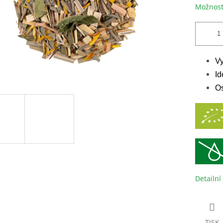
Možnost
Vy
Id
Os
Detailní
TISK