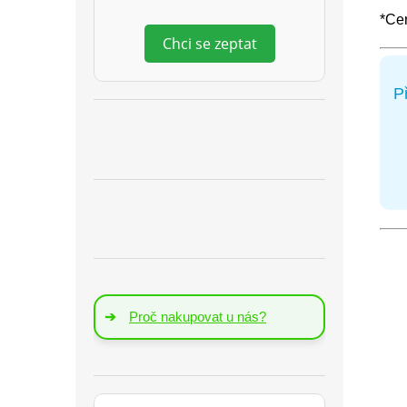
*Cer
Chci se zeptat
P
➔
Proč nakupovat u nás?