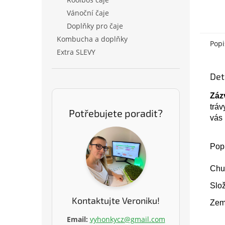
Vánoční čaje
Doplňky pro čaje
Kombucha a doplňky
Popi
Extra SLEVY
Det
Záz
tráv
Potřebujete poradit?
vás 
Popi
Chu
Slož
Kontaktujte Veroniku!
Zem
Email:
vyhonkycz@gmail.com