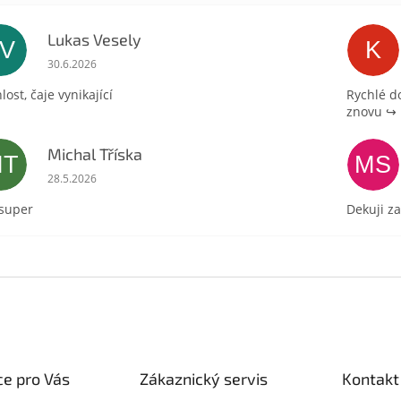
Lukas Vesely
LV
K
Hodnocení obchodu je 5 z 5 hvězdiček.
30.6.2026
lost, čaje vynikající
Rychlé d
znovu ↪️
Michal Tříska
MT
MS
Hodnocení obchodu je 5 z 5 hvězdiček.
28.5.2026
 super
Dekuji za
e pro Vás
Zákaznický servis
Kontakt