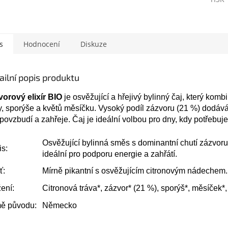
s
Hodnocení
Diskuze
ailní popis produktu
vorový elixír BIO
je osvěžující a hřejivý bylinný čaj, který komb
y, sporýše a květů měsíčku. Vysoký podíl zázvoru (21 %) dodává 
povzbudí a zahřeje. Čaj je ideální volbou pro dny, kdy potřebuje
Osvěžující bylinná směs s dominantní chutí zázvoru 
s:
ideální pro podporu energie a zahřátí.
ť:
Mírně pikantní s osvěžujícím citronovým nádechem.
ení:
Citronová tráva*, zázvor* (21 %), sporýš*, měsíček*, 
ě původu:
Německo