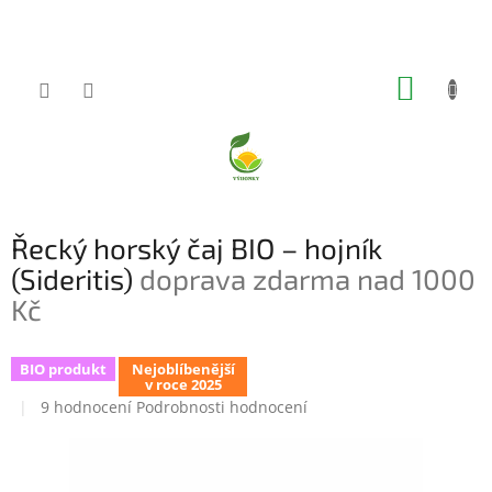
Přejít
na
obsah
NÁKUP
KOŠÍK
Řecký horský čaj BIO – hojník
(Sideritis)
doprava zdarma nad 1000
Kč
BIO produkt
Nejoblíbenější
v roce 2025
Průměrné
9 hodnocení
Podrobnosti hodnocení
hodnocení
produktu
je
5,0