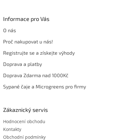
á
p
a
Informace pro Vás
t
O nás
í
Proč nakupovat u nás!
Registrujte se a získejte výhody
Doprava a platby
Doprava Zdarma nad 1000Kč
Sypané čaje a Microgreens pro firmy
Zákaznický servis
Hodnocení obchodu
Kontakty
Obchodní podmínky