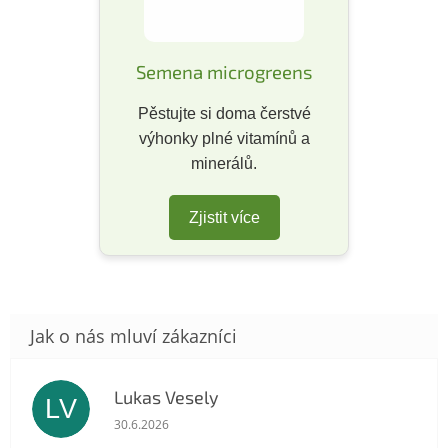
Semena microgreens
Pěstujte si doma čerstvé
výhonky plné vitamínů a
minerálů.
Zjistit více
Lukas Vesely
LV
Hodnocení obchodu je 5 z 5 hvězdiček.
30.6.2026