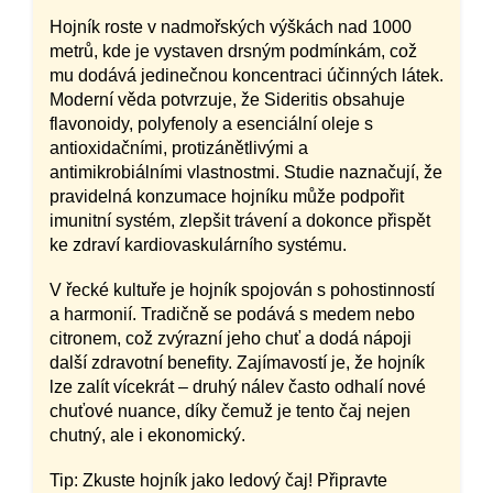
Hojník roste v nadmořských výškách nad 1000
metrů, kde je vystaven drsným podmínkám, což
mu dodává jedinečnou koncentraci účinných látek.
Moderní věda potvrzuje, že Sideritis obsahuje
flavonoidy, polyfenoly a esenciální oleje s
antioxidačními, protizánětlivými a
antimikrobiálními vlastnostmi. Studie naznačují, že
pravidelná konzumace hojníku může podpořit
imunitní systém, zlepšit trávení a dokonce přispět
ke zdraví kardiovaskulárního systému.
V řecké kultuře je hojník spojován s pohostinností
a harmonií. Tradičně se podává s medem nebo
citronem, což zvýrazní jeho chuť a dodá nápoji
další zdravotní benefity. Zajímavostí je, že hojník
lze zalít vícekrát – druhý nálev často odhalí nové
chuťové nuance, díky čemuž je tento čaj nejen
chutný, ale i ekonomický.
Tip: Zkuste hojník jako ledový čaj! Připravte