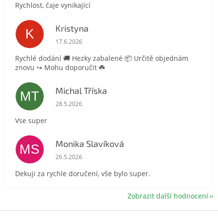
Rychlost, čaje vynikající
Kristyna
K
Hodnocení obchodu je 5 z 5 hvězdiček.
17.6.2026
Rychlé dodání 🚚 Hezky zabalené 📦 Určitě objednám
znovu ↪️ Mohu doporučit ☘️
Michal Tříska
MT
Hodnocení obchodu je 5 z 5 hvězdiček.
28.5.2026
Vse super
Monika Slavíková
MS
Hodnocení obchodu je 5 z 5 hvězdiček.
26.5.2026
Dekuji za rychle doručení, vše bylo super.
Zobrazit další hodnocení
Z