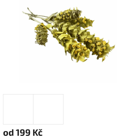
z
5
hvězdiček.
od
199 Kč