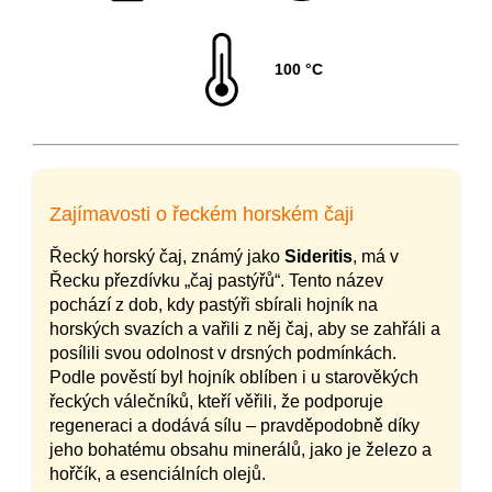
100 °C
Zajímavosti o řeckém horském čaji
Řecký horský čaj, známý jako
Sideritis
, má v
Řecku přezdívku „čaj pastýřů“. Tento název
pochází z dob, kdy pastýři sbírali hojník na
horských svazích a vařili z něj čaj, aby se zahřáli a
posílili svou odolnost v drsných podmínkách.
Podle pověstí byl hojník oblíben i u starověkých
řeckých válečníků, kteří věřili, že podporuje
regeneraci a dodává sílu – pravděpodobně díky
jeho bohatému obsahu minerálů, jako je železo a
hořčík, a esenciálních olejů.