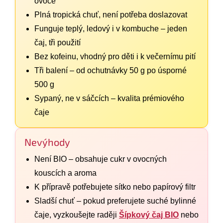
ovoce
Plná tropická chuť, není potřeba doslazovat
Funguje teplý, ledový i v kombuche – jeden
čaj, tři použití
Bez kofeinu, vhodný pro děti i k večernímu pití
Tři balení – od ochutnávky 50 g po úsporné
500 g
Sypaný, ne v sáčcích – kvalita prémiového
čaje
Nevýhody
Není BIO – obsahuje cukr v ovocných
kouscích a aroma
K přípravě potřebujete sítko nebo papírový filtr
Sladší chuť – pokud preferujete suché bylinné
čaje, vyzkoušejte raději
Šípkový čaj BIO
nebo