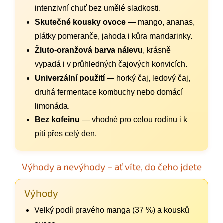
intenzivní chuť bez umělé sladkosti.
Skutečné kousky ovoce
— mango, ananas,
plátky pomeranče, jahoda i kůra mandarinky.
Žluto-oranžová barva nálevu
, krásně
vypadá i v průhledných čajových konvicích.
Univerzální použití
— horký čaj, ledový čaj,
druhá fermentace kombuchy nebo domácí
limonáda.
Bez kofeinu
— vhodné pro celou rodinu i k
pití přes celý den.
Výhody a nevýhody – ať víte, do čeho jdete
Výhody
Velký podíl pravého manga (37 %) a kousků