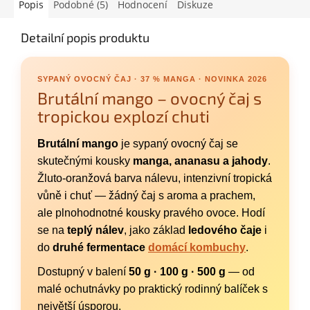
Popis
Podobné (5)
Hodnocení
Diskuze
Detailní popis produktu
SYPANÝ OVOCNÝ ČAJ · 37 % MANGA · NOVINKA 2026
Brutální mango – ovocný čaj s
tropickou explozí chuti
Brutální mango
je sypaný ovocný čaj se
skutečnými kousky
manga, ananasu a jahody
.
Žluto-oranžová barva nálevu, intenzivní tropická
vůně i chuť — žádný čaj s aroma a prachem,
ale plnohodnotné kousky pravého ovoce. Hodí
se na
teplý nálev
, jako základ
ledového čaje
i
do
druhé fermentace
domácí kombuchy
.
Dostupný v balení
50 g · 100 g · 500 g
— od
malé ochutnávky po praktický rodinný balíček s
největší úsporou.