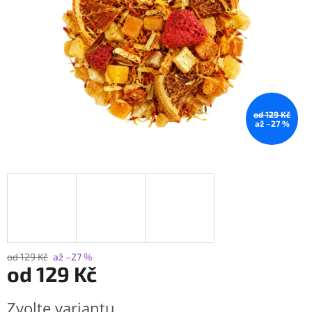
od 129 Kč
až –27 %
od 129 Kč
až –27 %
od
129 Kč
Měrná
Zvolte variantu
cena: