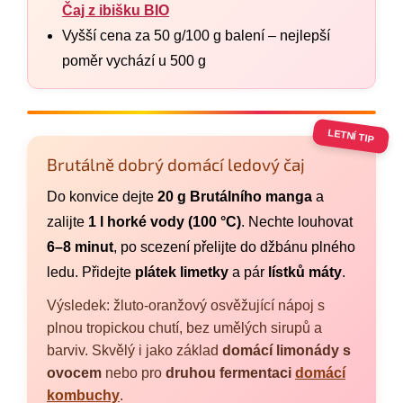
Čaj z ibišku BIO
Vyšší cena za 50 g/100 g balení – nejlepší
poměr vychází u 500 g
LETNÍ TIP
Brutálně dobrý domácí ledový čaj
Do konvice dejte
20 g Brutálního manga
a
zalijte
1 l horké vody (100 °C)
. Nechte louhovat
6–8 minut
, po scezení přelijte do džbánu plného
ledu. Přidejte
plátek limetky
a pár
lístků máty
.
Výsledek: žluto-oranžový osvěžující nápoj s
plnou tropickou chutí, bez umělých sirupů a
barviv. Skvělý i jako základ
domácí limonády s
ovocem
nebo pro
druhou fermentaci
domácí
kombuchy
.