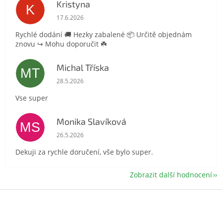
Kristyna
K
Hodnocení obchodu je 5 z 5 hvězdiček.
17.6.2026
Rychlé dodání 🚚 Hezky zabalené 📦 Určitě objednám
znovu ↪️ Mohu doporučit ☘️
Michal Tříska
MT
Hodnocení obchodu je 5 z 5 hvězdiček.
28.5.2026
Vse super
Monika Slavíková
MS
Hodnocení obchodu je 5 z 5 hvězdiček.
26.5.2026
Dekuji za rychle doručení, vše bylo super.
Zobrazit další hodnocení
Z
á
p