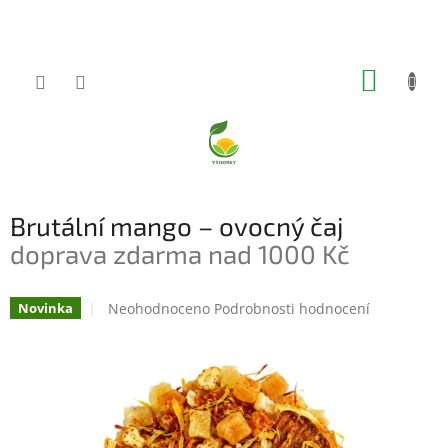
Přejít
na
obsah
NÁKUP
KOŠÍK
Brutální mango – ovocný čaj
doprava zdarma nad 1000 Kč
Průměrné
Neohodnoceno
Podrobnosti hodnocení
Novinka
hodnocení
produktu
je
0,0
z
5
hvězdiček.