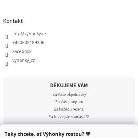
Kontakt
info
@
vyhonky.cz
+420605189306
Facebook
vyhonky_cz
DĚKUJEME VÁM
Za Vaše objednávky
Za Vaši podporu
Za každou recenzi
Za to, že jste součástí 💚
Taky chcete, ať Výhonky rostou? 💚