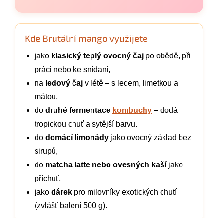
Kde Brutální mango využijete
jako
klasický teplý ovocný čaj
po obědě, při
práci nebo ke snídani,
na
ledový čaj
v létě – s ledem, limetkou a
mátou,
do
druhé fermentace
kombuchy
– dodá
tropickou chuť a sytější barvu,
do
domácí limonády
jako ovocný základ bez
sirupů,
do
matcha latte nebo ovesných kaší
jako
příchuť,
jako
dárek
pro milovníky exotických chutí
(zvlášť balení 500 g).