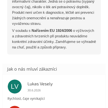
informativní charakter. Jedná se o potravinu (sypaný
ovocný čaj), nikoliv o lék ani potravinový doplněk.
Produkt není určen k diagnostice, léčbě ani prevenci
žádných onemocnění a nenahrazuje pestrou a
vyváženou stravu.
V souladu s
Nařízením EU 1924/2006
o výživových
a zdravotních tvrzeních při produktu neuvádíme
konkrétní zdravotní účinky. Zaměřujeme se výhradně
na chuť, použití a způsob přípravy.
Lukas Vesely
LV
Hodnocení obchodu je 5 z 5 hvězdiček.
30.6.2026
Rychlost, čaje vynikající