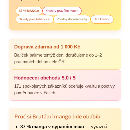
37 % MANGA
Kousky pravého ovoce
Skvělý jako ledový čaj
Vhodný do kombuchy
Bez kofeinu
Doprava zdarma od 1 000 Kč
Balíček balíme tentýž den, doručujeme do 1–2
pracovních dní po celé ČR.
Hodnocení obchodu 5,0 / 5
171 spokojených zákazníků oceňuje kvalitu a poctivý
poměr ovoce v čajích.
Proč si Brutální mango lidé oblíbili
37 % manga v sypaném mixu
— výrazná