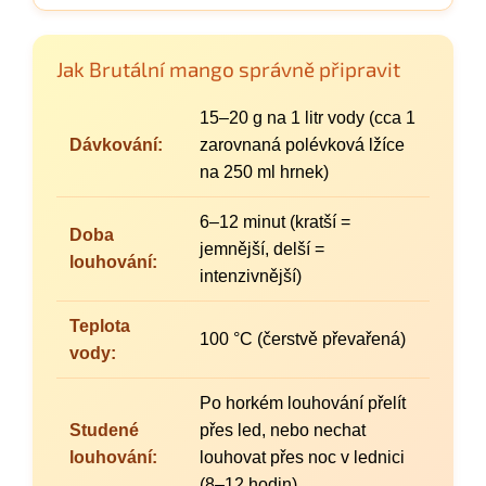
Jak Brutální mango správně připravit
15–20 g na 1 litr vody (cca 1
Dávkování:
zarovnaná polévková lžíce
na 250 ml hrnek)
6–12 minut (kratší =
Doba
jemnější, delší =
louhování:
intenzivnější)
Teplota
100 °C (čerstvě převařená)
vody:
Po horkém louhování přelít
Studené
přes led, nebo nechat
louhování:
louhovat přes noc v lednici
(8–12 hodin).