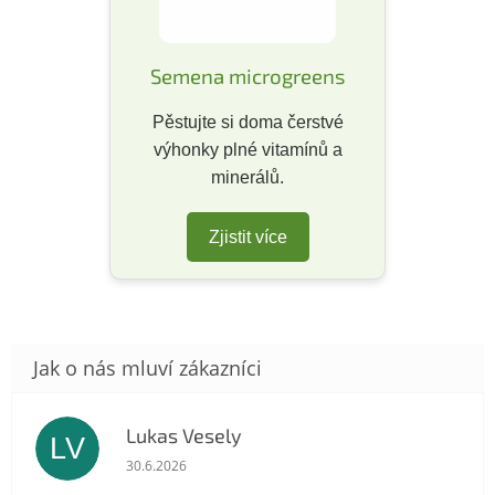
Semena microgreens
Pěstujte si doma čerstvé
výhonky plné vitamínů a
minerálů.
Zjistit více
Lukas Vesely
LV
Hodnocení obchodu je 5 z 5 hvězdiček.
30.6.2026