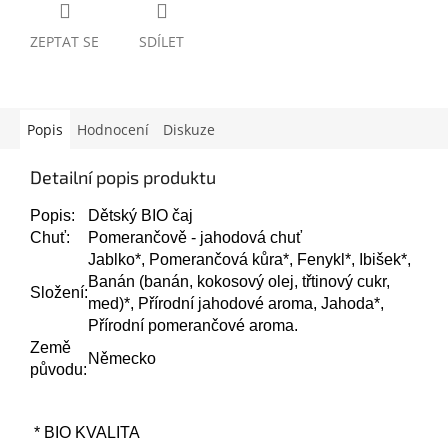
ZEPTAT SE
SDÍLET
Popis
Hodnocení
Diskuze
Detailní popis produktu
Popis:
Dětský BIO čaj
Chuť:
Pomerančově - jahodová chuť
Jablko*, Pomerančová kůra*, Fenykl*, Ibišek*,
Banán (banán, kokosový olej, třtinový cukr,
Složení:
med)*, Přírodní jahodové aroma, Jahoda*,
Přírodní pomerančové aroma.
Země
Německo
původu:
* BIO KVALITA