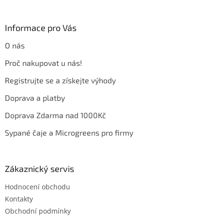
á
p
a
Informace pro Vás
t
O nás
í
Proč nakupovat u nás!
Registrujte se a získejte výhody
Doprava a platby
Doprava Zdarma nad 1000Kč
Sypané čaje a Microgreens pro firmy
Zákaznický servis
Hodnocení obchodu
Kontakty
Obchodní podmínky