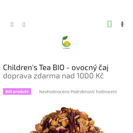
Přejít
na
obsah
NÁKUP
KOŠÍK
Children's Tea BIO - ovocný čaj
doprava zdarma nad 1000 Kč
Průměrné
Neohodnoceno
Podrobnosti hodnocení
BIO produkt
hodnocení
produktu
je
0,0
z
5
hvězdiček.