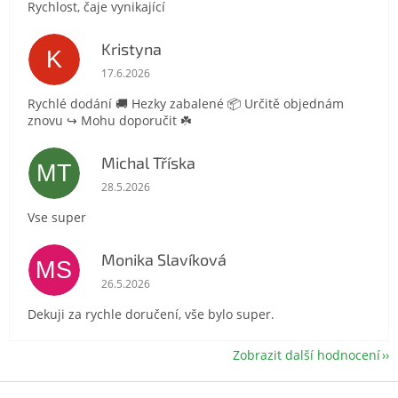
Rychlost, čaje vynikající
Kristyna
K
Hodnocení obchodu je 5 z 5 hvězdiček.
17.6.2026
Rychlé dodání 🚚 Hezky zabalené 📦 Určitě objednám
znovu ↪️ Mohu doporučit ☘️
Michal Tříska
MT
Hodnocení obchodu je 5 z 5 hvězdiček.
28.5.2026
Vse super
Monika Slavíková
MS
Hodnocení obchodu je 5 z 5 hvězdiček.
26.5.2026
Dekuji za rychle doručení, vše bylo super.
Zobrazit další hodnocení
Z