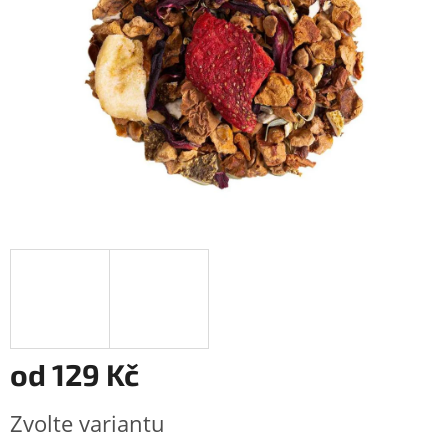
od
129 Kč
Měrná
Zvolte variantu
cena: