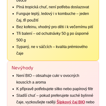
ovoce
Plná tropická chuť, není potřeba doslazovat
Funguje teplý, ledový i v kombuche – jeden
čaj, tři použití
Bez kofeinu, vhodný pro děti i k večernímu pití
Tři balení – od ochutnávky 50 g po úsporné
500 g
Sypaný, ne v sáčcích – kvalita prémiového
čaje
Nevýhody
Není BIO – obsahuje cukr v ovocných
kouscích a aroma
K přípravě potřebujete sítko nebo papírový filtr
Sladší chuť – pokud preferujete suché bylinné
čaje, vyzkoušejte raději
Šípkový čaj BIO
nebo