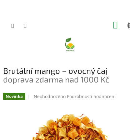
Přejít
na
obsah
NÁKUP
KOŠÍK
Brutální mango – ovocný čaj
doprava zdarma nad 1000 Kč
Průměrné
Neohodnoceno
Podrobnosti hodnocení
Novinka
hodnocení
produktu
je
0,0
z
5
hvězdiček.