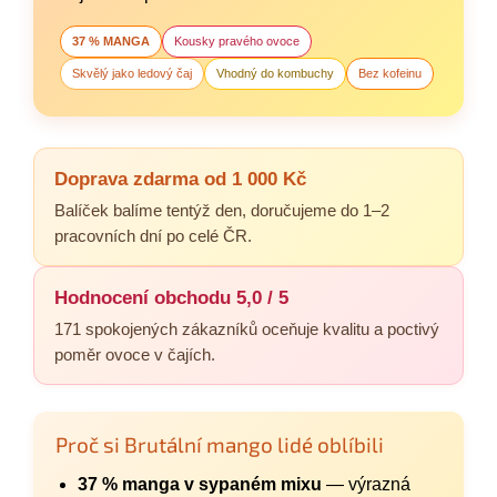
37 % MANGA
Kousky pravého ovoce
Skvělý jako ledový čaj
Vhodný do kombuchy
Bez kofeinu
Doprava zdarma od 1 000 Kč
Balíček balíme tentýž den, doručujeme do 1–2
pracovních dní po celé ČR.
Hodnocení obchodu 5,0 / 5
171 spokojených zákazníků oceňuje kvalitu a poctivý
poměr ovoce v čajích.
Proč si Brutální mango lidé oblíbili
37 % manga v sypaném mixu
— výrazná