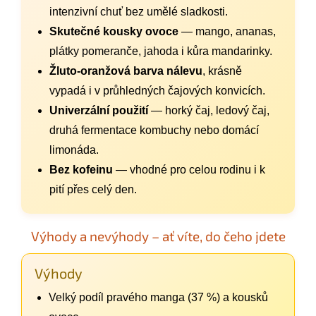
intenzivní chuť bez umělé sladkosti.
Skutečné kousky ovoce
— mango, ananas,
plátky pomeranče, jahoda i kůra mandarinky.
Žluto-oranžová barva nálevu
, krásně
vypadá i v průhledných čajových konvicích.
Univerzální použití
— horký čaj, ledový čaj,
druhá fermentace kombuchy nebo domácí
limonáda.
Bez kofeinu
— vhodné pro celou rodinu i k
pití přes celý den.
Výhody a nevýhody – ať víte, do čeho jdete
Výhody
Velký podíl pravého manga (37 %) a kousků