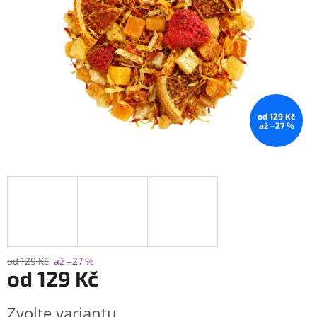
od 129 Kč
až –27 %
od 129 Kč
až –27 %
od
129 Kč
Měrná
Zvolte variantu
cena: