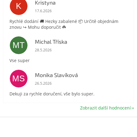
Kristyna
K
Hodnocení obchodu je 5 z 5 hvězdiček.
17.6.2026
Rychlé dodání 🚚 Hezky zabalené 📦 Určitě objednám
znovu ↪️ Mohu doporučit ☘️
Michal Tříska
MT
Hodnocení obchodu je 5 z 5 hvězdiček.
28.5.2026
Vse super
Monika Slavíková
MS
Hodnocení obchodu je 5 z 5 hvězdiček.
26.5.2026
Dekuji za rychle doručení, vše bylo super.
Zobrazit další hodnocení
Z
á
p