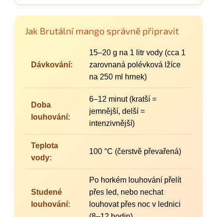
Jak Brutální mango správně připravit
15–20 g na 1 litr vody (cca 1
Dávkování:
zarovnaná polévková lžíce
na 250 ml hrnek)
6–12 minut (kratší =
Doba
jemnější, delší =
louhování:
intenzivnější)
Teplota
100 °C (čerstvě převařená)
vody:
Po horkém louhování přelít
Studené
přes led, nebo nechat
louhování:
louhovat přes noc v lednici
(8–12 hodin).