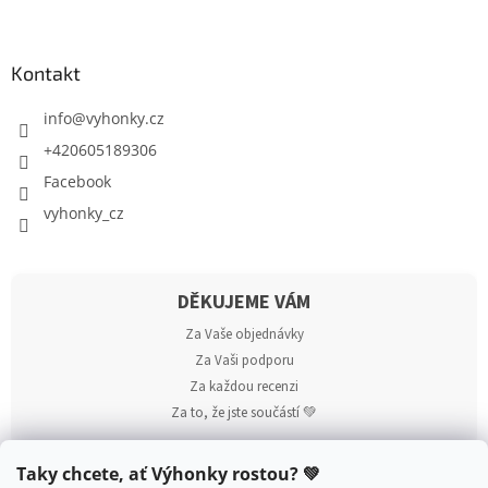
Kontakt
info
@
vyhonky.cz
+420605189306
Facebook
vyhonky_cz
DĚKUJEME VÁM
Za Vaše objednávky
Za Vaši podporu
Za každou recenzi
Za to, že jste součástí 💚
Taky chcete, ať Výhonky rostou? 💚