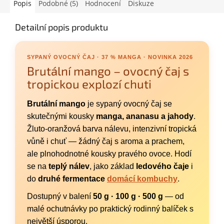
Popis
Podobné (5)
Hodnocení
Diskuze
Detailní popis produktu
SYPANÝ OVOCNÝ ČAJ · 37 % MANGA · NOVINKA 2026
Brutální mango – ovocný čaj s
tropickou explozí chuti
Brutální mango
je sypaný ovocný čaj se
skutečnými kousky
manga, ananasu a jahody
.
Žluto-oranžová barva nálevu, intenzivní tropická
vůně i chuť — žádný čaj s aroma a prachem,
ale plnohodnotné kousky pravého ovoce. Hodí
se na
teplý nálev
, jako základ
ledového čaje
i
do
druhé fermentace
domácí kombuchy
.
Dostupný v balení
50 g · 100 g · 500 g
— od
malé ochutnávky po praktický rodinný balíček s
největší úsporou.