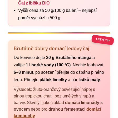
Čaj z ibišku BIO
Vyšší cena za 50 g/100 g balení – nejlepší
poměr vychází u 500 g
LETNÍ TIP
Brutálně dobrý domácí ledový čaj
Do konvice dejte
20 g Brutálního manga
a
zalijte
1 l horké vody (100 °C)
. Nechte louhovat
6–8 minut
, po scezení přelijte do džbánu plného
ledu. Přidejte
plátek limetky
a pár
lístků máty
.
Výsledek: žluto-oranžový osvěžující nápoj s
plnou tropickou chutí, bez umělých sirupů a
barviv. Skvělý i jako základ
domácí limonády s
ovocem
nebo pro
druhou fermentaci
domácí
kombuchy
.