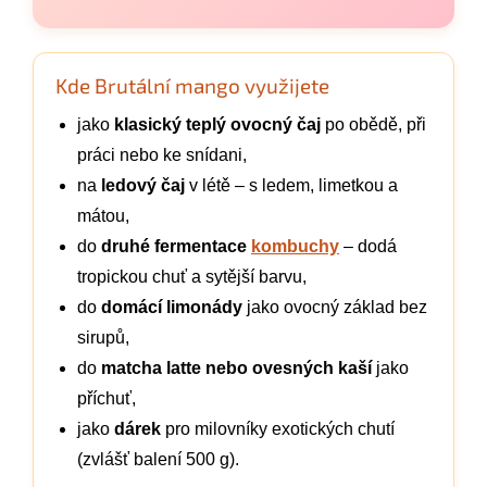
Kde Brutální mango využijete
jako
klasický teplý ovocný čaj
po obědě, při
práci nebo ke snídani,
na
ledový čaj
v létě – s ledem, limetkou a
mátou,
do
druhé fermentace
kombuchy
– dodá
tropickou chuť a sytější barvu,
do
domácí limonády
jako ovocný základ bez
sirupů,
do
matcha latte nebo ovesných kaší
jako
příchuť,
jako
dárek
pro milovníky exotických chutí
(zvlášť balení 500 g).