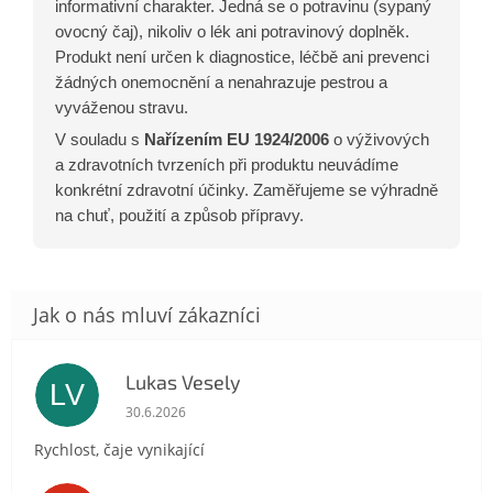
informativní charakter. Jedná se o potravinu (sypaný
ovocný čaj), nikoliv o lék ani potravinový doplněk.
Produkt není určen k diagnostice, léčbě ani prevenci
žádných onemocnění a nenahrazuje pestrou a
vyváženou stravu.
V souladu s
Nařízením EU 1924/2006
o výživových
a zdravotních tvrzeních při produktu neuvádíme
konkrétní zdravotní účinky. Zaměřujeme se výhradně
na chuť, použití a způsob přípravy.
Lukas Vesely
LV
Hodnocení obchodu je 5 z 5 hvězdiček.
30.6.2026
Rychlost, čaje vynikající