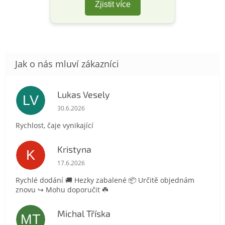
Zjistit více
Lukas Vesely
LV
Hodnocení obchodu je 5 z 5 hvězdiček.
30.6.2026
Rychlost, čaje vynikající
Kristyna
K
Hodnocení obchodu je 5 z 5 hvězdiček.
17.6.2026
Rychlé dodání 🚚 Hezky zabalené 📦 Určitě objednám
znovu ↪️ Mohu doporučit ☘️
Michal Tříska
MT
Hodnocení obchodu je 5 z 5 hvězdiček.