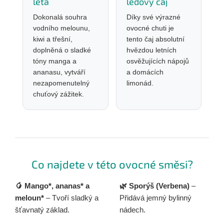
léta
ledový čaj
Dokonalá souhra
Díky své výrazné
vodního melounu,
ovocné chuti je
kiwi a třešní,
tento čaj absolutní
doplněná o sladké
hvězdou letních
tóny manga a
osvěžujících nápojů
ananasu, vytváří
a domácích
nezapomenutelný
limonád.
chuťový zážitek.
Co najdete v této ovocné směsi?
🥭 Mango*, ananas* a
🌿 Sporýš (Verbena)
–
meloun*
– Tvoří sladký a
Přidává jemný bylinný
šťavnatý základ.
nádech.