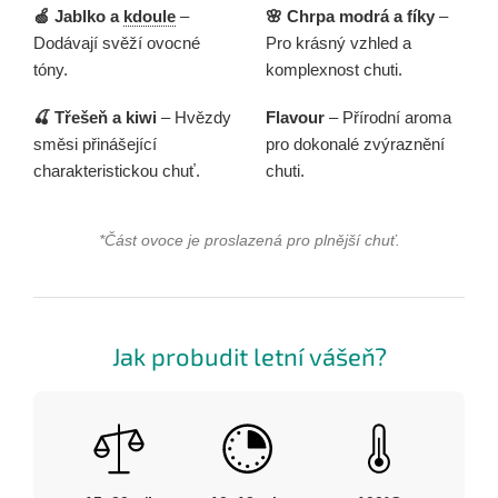
🍏 Jablko a
kdoule
–
🌸 Chrpa modrá a fíky
–
Dodávají svěží ovocné
Pro krásný vzhled a
tóny.
komplexnost chuti.
🍒 Třešeň a kiwi
– Hvězdy
Flavour
– Přírodní aroma
směsi přinášející
pro dokonalé zvýraznění
charakteristickou chuť.
chuti.
*Část ovoce je proslazená pro plnější chuť.
Jak probudit letní vášeň?