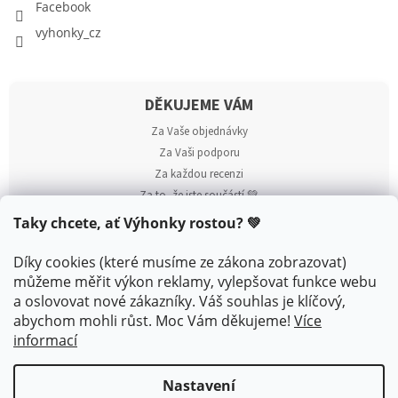
Facebook
vyhonky_cz
DĚKUJEME VÁM
Za Vaše objednávky
Za Vaši podporu
Za každou recenzi
Za to, že jste součástí 💚
Taky chcete, ať Výhonky rostou? 💚
Díky cookies (které musíme ze zákona zobrazovat)
můžeme měřit výkon reklamy, vylepšovat funkce webu
a oslovovat nové zákazníky. Váš souhlas je klíčový,
abychom mohli růst. Moc Vám děkujeme!
Více
informací
Nastavení
Vytvořil Shoptet