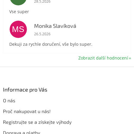
28.5.2026
Vse super
Monika Slavíková
MS
Hodnocení obchodu je 5 z 5 hvězdiček.
26.5.2026
Dekuji za rychle doručení, vše bylo super.
Zobrazit další hodnocení
Z
á
p
a
Informace pro Vás
t
O nás
í
Proč nakupovat u nás!
Registrujte se a získejte výhody
Doprava a platby