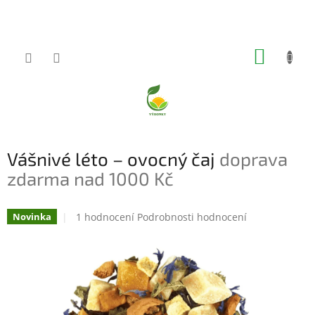
Přejít
na
obsah
NÁKUP
KOŠÍK
Vášnivé léto – ovocný čaj
doprava
zdarma nad 1000 Kč
Průměrné
1 hodnocení
Podrobnosti hodnocení
Novinka
hodnocení
produktu
je
5,0
z
5
hvězdiček.