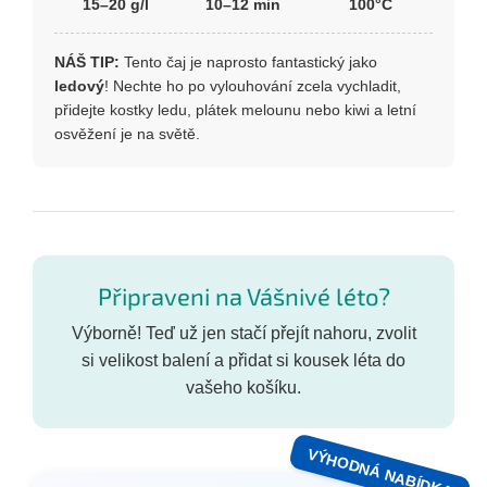
15–20 g/l
10–12 min
100°C
NÁŠ TIP:
Tento čaj je naprosto fantastický jako
ledový
! Nechte ho po vylouhování zcela vychladit,
přidejte kostky ledu, plátek melounu nebo kiwi a letní
osvěžení je na světě.
Připraveni na Vášnivé léto?
Výborně! Teď už jen stačí přejít nahoru, zvolit
si velikost balení a přidat si kousek léta do
vašeho košíku.
VÝHODNÁ NABÍDKA