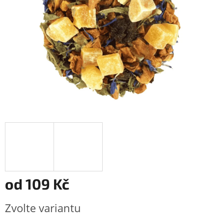
od
109 Kč
Měrná
Zvolte variantu
cena: