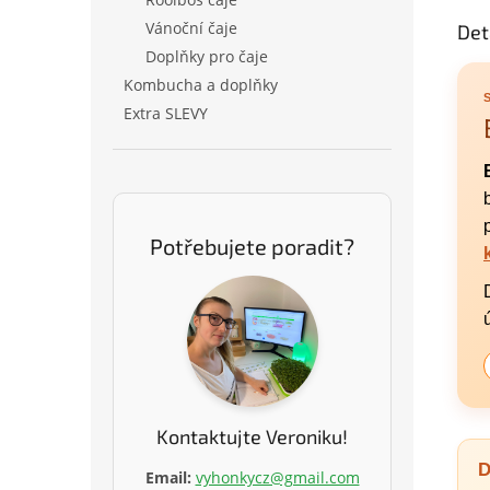
Vánoční čaje
Det
Doplňky pro čaje
Kombucha a doplňky
Extra SLEVY
Potřebujete poradit?
Kontaktujte Veroniku!
D
Email:
vyhonkycz@gmail.com