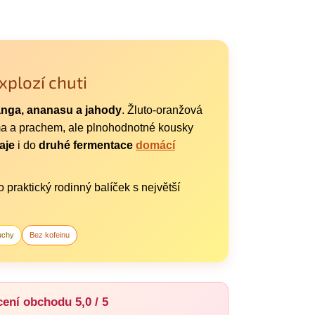
xplozí chuti
nga, ananasu a jahody
. Žluto-oranžová
oma a prachem, ale plnohodnotné kousky
aje
i do
druhé fermentace
domácí
praktický rodinný balíček s největší
uchy
Bez kofeinu
ení obchodu 5,0 / 5