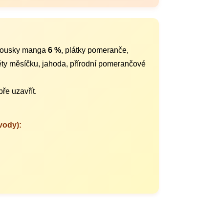
kousky manga
6 %
, plátky pomeranče,
věty měsíčku, jahoda, přírodní pomerančové
ře uzavřít.
vody):