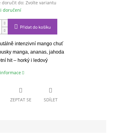
doručit do:
Zvolte variantu
i doručení
Přidat do košíku
utálně intenzivní mango chuť
usky manga, ananas, jahoda
tní hit – horký i ledový
 informace
ZEPTAT SE
SDÍLET