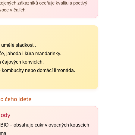
ojených zákazníků oceňuje kvalitu a poctivý
oce v čajích.
 umělé sladkosti.
, jahoda i kůra mandarinky.
h čajových konvicích.
ce kombuchy nebo domácí limonáda.
do čeho jdete
ody
 BIO – obsahuje cukr v ovocných kouscích
oma