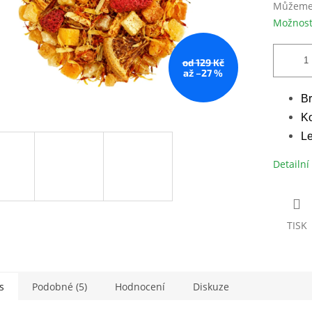
Můžeme 
Možnost
od 129 Kč
až –27 %
Br
Ko
Le
Detailní
TISK
s
Podobné (5)
Hodnocení
Diskuze