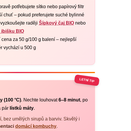
pravě potřebujete sítko nebo papírový filtr
í chuť – pokud preferujete suché bylinné
 vyzkoušejte raději
Šípkový čaj BIO
nebo
 ibišku BIO
 cena za 50 g/100 g balení – nejlepší
r vychází u 500 g
LETNÍ TIP
y (100 °C)
. Nechte louhovat
6–8 minut
, po
 pár
lístků máty
.
, bez umělých sirupů a barviv. Skvělý i
mentaci
domácí kombuchy
.