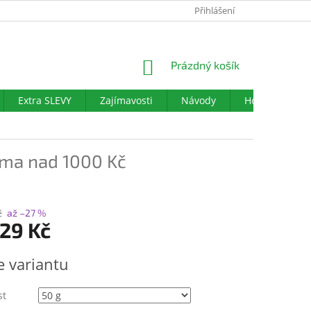
PODMÍNKY OCHRANY OSOBNÍCH ÚDAJŮ
Přihlášení
DOTAZNÍK SPOKOJENO
NÁKUPNÍ
Prázdný košík
KOŠÍK
Extra SLEVY
Zajímavosti
Návody
Hodnocení ob
ma nad 1000 Kč
č
až –27 %
29 Kč
e variantu
st