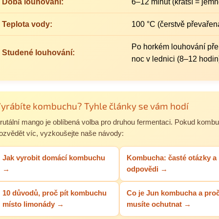
Doba louhování:
6–12 minut (kratší = jemně
Teplota vody:
100 °C (čerstvě převařen
Po horkém louhování přel
Studené louhování:
noc v lednici (8–12 hodin
yrábíte kombuchu? Tyhle články se vám hodí
rutální mango je oblíbená volba pro druhou fermentaci. Pokud kombu
ozvědět víc, vyzkoušejte naše návody:
Jak vyrobit domácí kombuchu
Kombucha: časté otázky a
→
odpovědi →
10 důvodů, proč pít kombuchu
Co je Jun kombucha a proč 
místo limonády →
musíte ochutnat →