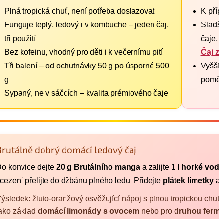
Plná tropická chuť, není potřeba doslazovat
K pří
Funguje teplý, ledový i v kombuche – jeden čaj,
Sladš
tři použití
čaje,
Bez kofeinu, vhodný pro děti i k večernímu pití
Čaj z
Tři balení – od ochutnávky 50 g po úsporné 500
Vyšší
g
pomě
Sypaný, ne v sáčcích – kvalita prémiového čaje
Brutálně dobrý domácí ledový čaj
o konvice dejte
20 g Brutálního manga
a zalijte
1 l horké vod
cezení přelijte do džbánu plného ledu. Přidejte
plátek limetky
a
ýsledek: žluto-oranžový osvěžující nápoj s plnou tropickou chutí
ako základ
domácí limonády s ovocem
nebo pro
druhou fer