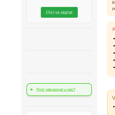
B
p
Chci se zeptat
P
➔
Proč nakupovat u nás?