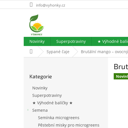
Přejít
info@vyhonky.cz
na
obsah
Novinky
Superpotraviny
★ Výhodné balí
Domů
Sypané čaje
Brutální mango – ovocný
P
Bru
o
Přeskočit
s
Kategorie
kategorie
Novin
t
r
Novinky
a
Superpotraviny
n
★ Výhodné balíčky ★
n
í
Semena
p
Semínka microgreens
a
Pěstební misky pro microgreens