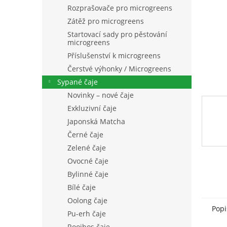
n
Rozprašovače pro microgreens
e
Zátěž pro microgreens
l
Startovací sady pro pěstování
microgreens
Příslušenství k microgreens
Čerstvé výhonky / Microgreens
Sypané čaje
Novinky – nové čaje
Exkluzivní čaje
Japonská Matcha
Černé čaje
Zelené čaje
Ovocné čaje
Bylinné čaje
Bílé čaje
Oolong čaje
Popi
Pu-erh čaje
Rooibos čaje