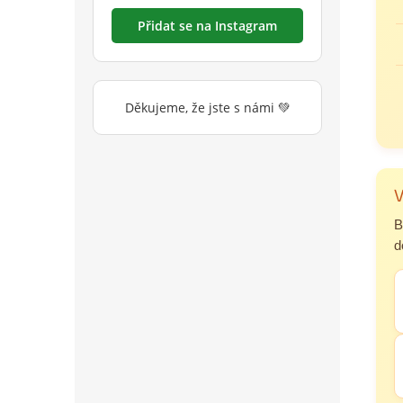
Přidat se na Instagram
Děkujeme, že jste s námi 💚
V
B
d