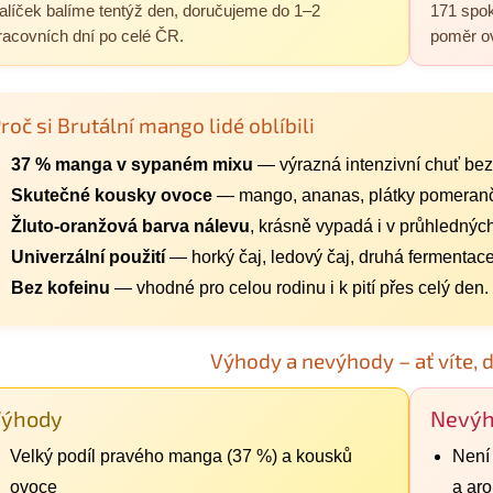
alíček balíme tentýž den, doručujeme do 1–2
171 spok
racovních dní po celé ČR.
poměr ov
roč si Brutální mango lidé oblíbili
37 % manga v sypaném mixu
— výrazná intenzivní chuť bez
Skutečné kousky ovoce
— mango, ananas, plátky pomeranče
Žluto-oranžová barva nálevu
, krásně vypadá i v průhlednýc
Univerzální použití
— horký čaj, ledový čaj, druhá fermenta
Bez kofeinu
— vhodné pro celou rodinu i k pití přes celý den.
Výhody a nevýhody – ať víte, 
Výhody
Nevýh
Velký podíl pravého manga (37 %) a kousků
Není
ovoce
a ar