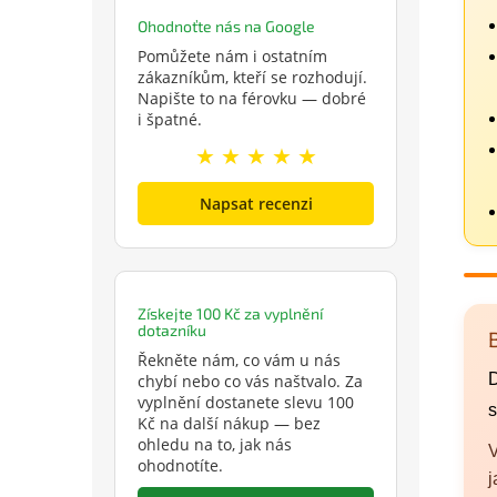
Ohodnoťte nás na Google
Pomůžete nám i ostatním
zákazníkům, kteří se rozhodují.
Napište to na férovku — dobré
i špatné.
★ ★ ★ ★ ★
Napsat recenzi
Získejte 100 Kč za vyplnění
dotazníku
Řekněte nám, co vám u nás
D
chybí nebo co vás naštvalo. Za
vyplnění dostanete slevu 100
s
Kč na další nákup — bez
ohledu na to, jak nás
V
ohodnotíte.
j