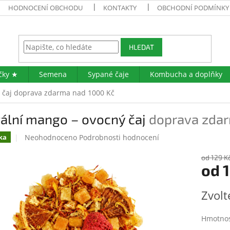
HODNOCENÍ OBCHODU
KONTAKTY
OBCHODNÍ PODMÍNKY
HLEDAT
čky ★
Semena
Sypané čaje
Kombucha a doplňky
 čaj
doprava zdarma nad 1000 Kč
tální mango – ovocný čaj
doprava zdar
Průměrné
Neohodnoceno
Podrobnosti hodnocení
ka
hodnocení
produktu
od 129 K
od
1
je
0,0
z
Měrná
Zvolt
5
cena:
hvězdiček.
Hmotno