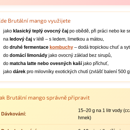
de Brutální mango využijete
jako
klasický teplý ovocný čaj
po obědě, při práci nebo ke s
na
ledový čaj
v létě – s ledem, limetkou a mátou,
do
druhé fermentace
kombuchy
– dodá tropickou chuť a syt
do
domácí limonády
jako ovocný základ bez sirupů,
do
matcha latte nebo ovesných kaší
jako příchuť,
jako
dárek
pro milovníky exotických chutí (zvlášť balení 500 g
Jak Brutální mango správně připravit
15–20 g na 1 litr vody (
Dávkování:
hrnek)