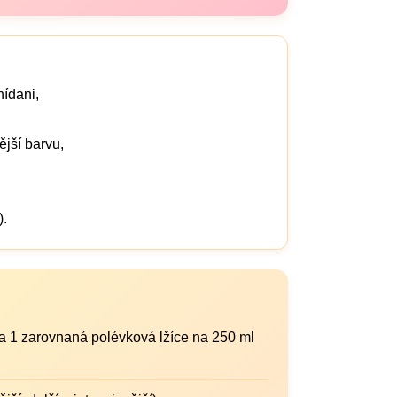
nídani,
ější barvu,
).
cca 1 zarovnaná polévková lžíce na 250 ml