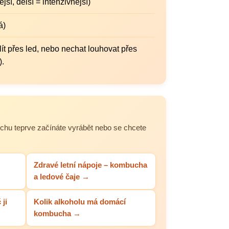
jší, delší = intenzivnější)
á)
ít přes led, nebo nechat louhovat přes
).
chu teprve začínáte vyrábět nebo se chcete
Zdravé letní nápoje – kombucha
a ledové čaje →
ji
Kolik alkoholu má domácí
kombucha →