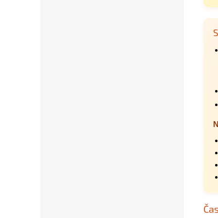
S
N
Čas