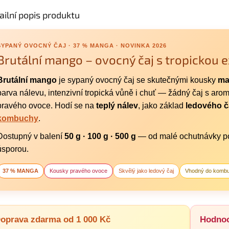
ailní popis produktu
SYPANÝ OVOCNÝ ČAJ · 37 % MANGA · NOVINKA 2026
Brutální mango – ovocný čaj s tropickou e
Brutální mango
je sypaný ovocný čaj se skutečnými kousky
ma
barva nálevu, intenzivní tropická vůně i chuť — žádný čaj s ar
pravého ovoce. Hodí se na
teplý nálev
, jako základ
ledového č
kombuchy
.
Dostupný v balení
50 g · 100 g · 500 g
— od malé ochutnávky po 
úsporou.
37 % MANGA
Kousky pravého ovoce
Skvělý jako ledový čaj
Vhodný do komb
oprava zdarma od 1 000 Kč
Hodnoc