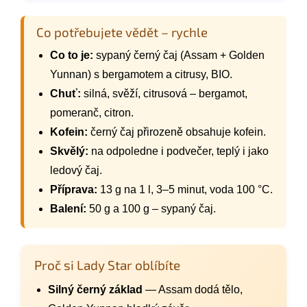
Co potřebujete vědět – rychle
Co to je:
sypaný černý čaj (Assam + Golden
Yunnan) s bergamotem a citrusy, BIO.
Chuť:
silná, svěží, citrusová – bergamot,
pomeranč, citron.
Kofein:
černý čaj přirozeně obsahuje kofein.
Skvělý:
na odpoledne i podvečer, teplý i jako
ledový čaj.
Příprava:
13 g na 1 l, 3–5 minut, voda 100 °C.
Balení:
50 g a 100 g – sypaný čaj.
Proč si Lady Star oblíbíte
Silný černý základ
— Assam dodá tělo,