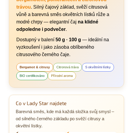
trávou
. Silný čajový základ, svěží citrusová
vůně a barevná směs okvětních lístků růže a
modré chrpy — elegantní čaj
na klidné
odpoledne i podvečer
.
Dostupný v balení
50 g · 100 g
— ideální na
vyzkoušení i jako zásoba oblíbeného
citrusového černého čaje.
Bergamot & citrusy
Citronová tráva
S okvětními lístky
BIO certifikováno
Přírodní aroma
Co v Lady Star najdete
Barevná směs, kde má každá složka svůj smysl –
od silného černého základu po svěží citrusy a
okvětní lístky.