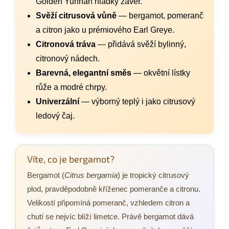
Golden Yunnan hladký závěr.
Svěží citrusová vůně
— bergamot, pomeranč
a citron jako u prémiového Earl Greye.
Citronová tráva
— přidává svěží bylinný,
citronový nádech.
Barevná, elegantní směs
— okvětní lístky
růže a modré chrpy.
Univerzální
— výborný teplý i jako citrusový
ledový čaj.
Víte, co je bergamot?
Bergamot (
Citrus bergamia
) je tropický citrusový
plod, pravděpodobně kříženec pomeranče a citronu.
Velikostí připomíná pomeranč, vzhledem citron a
chutí se nejvíc blíží limetce. Právě bergamot dává