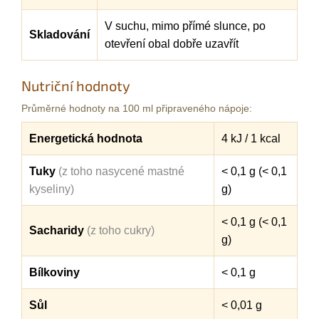
V suchu, mimo přímé slunce, po
Skladování
otevření obal dobře uzavřít
Nutriční hodnoty
Průměrné hodnoty na 100 ml připraveného nápoje:
Energetická hodnota
4 kJ / 1 kcal
Tuky
(z toho nasycené mastné
< 0,1 g (< 0,1
kyseliny)
g)
< 0,1 g (< 0,1
Sacharidy
(z toho cukry)
g)
Bílkoviny
< 0,1 g
Sůl
< 0,01 g