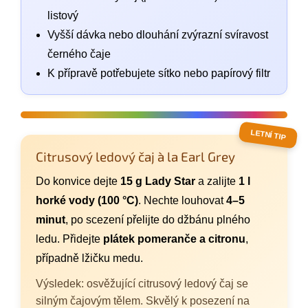
listový
Vyšší dávka nebo dlouhání zvýrazní svíravost
černého čaje
K přípravě potřebujete sítko nebo papírový filtr
LETNÍ TIP
Citrusový ledový čaj à la Earl Grey
Do konvice dejte
15 g Lady Star
a zalijte
1 l
horké vody (100 °C)
. Nechte louhovat
4–5
minut
, po scezení přelijte do džbánu plného
ledu. Přidejte
plátek pomeranče a citronu
,
případně lžičku medu.
Výsledek: osvěžující citrusový ledový čaj se
silným čajovým tělem. Skvělý k posezení na