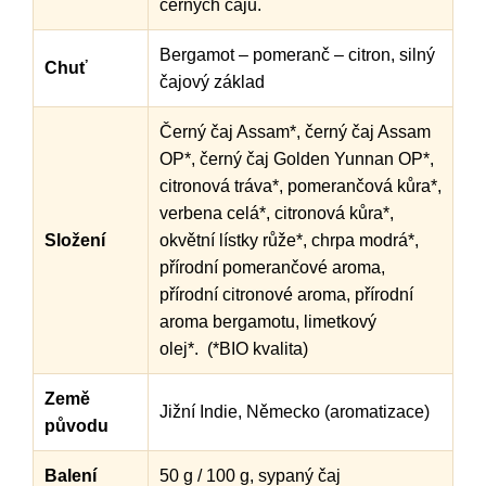
černých čajů.
Bergamot – pomeranč – citron, silný
Chuť
čajový základ
Černý čaj Assam*, černý čaj Assam
OP*, černý čaj Golden Yunnan OP*,
citronová tráva*, pomerančová kůra*,
verbena celá*, citronová kůra*,
Složení
okvětní lístky růže*, chrpa modrá*,
přírodní pomerančové aroma,
přírodní citronové aroma, přírodní
aroma bergamotu, limetkový
olej*. (*BIO kvalita)
Země
Jižní Indie, Německo (aromatizace)
původu
Balení
50 g / 100 g, sypaný čaj