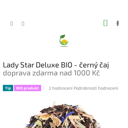
Přejít
na
obsah
NÁKUP
KOŠÍK
Lady Star Deluxe BIO - černý čaj
doprava zdarma nad 1000 Kč
Průměrné
2 hodnocení
Podrobnosti hodnocení
Tip
BIO produkt
hodnocení
produktu
je
5,0
z
5
hvězdiček.