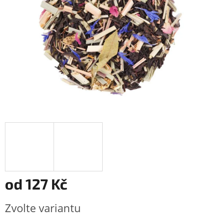
od
127 Kč
Měrná
Zvolte variantu
cena: