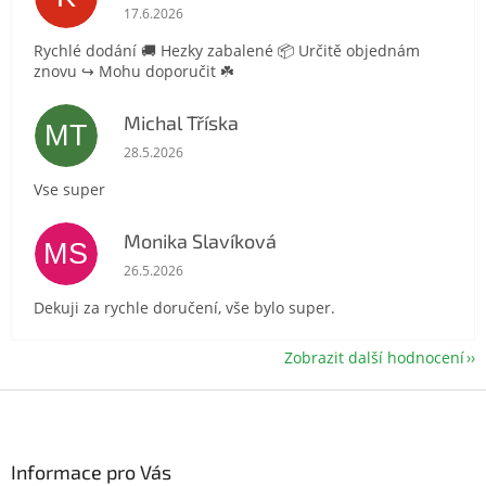
Hodnocení obchodu je 5 z 5 hvězdiček.
17.6.2026
Rychlé dodání 🚚 Hezky zabalené 📦 Určitě objednám
znovu ↪️ Mohu doporučit ☘️
Michal Tříska
MT
Hodnocení obchodu je 5 z 5 hvězdiček.
28.5.2026
Vse super
Monika Slavíková
MS
Hodnocení obchodu je 5 z 5 hvězdiček.
26.5.2026
Dekuji za rychle doručení, vše bylo super.
Zobrazit další hodnocení
Z
á
p
a
Informace pro Vás