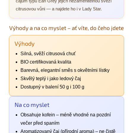
čajům typu Earl Grey jejich nezaměnitelnou svěží
citrusovou vůni — a najdete ho i v Lady Star.
Výhody a na co myslet – ať víte, do čeho jdete
Výhody
Silná, svěží citrusová chuť
BIO certifikovaná kvalita
Barevná, elegantní směs s okvětními lístky
Skvělý teplý i jako ledový čaj
Dostupný v balení 50 g i 100 g
Na co myslet
Obsahuje kofein – méně vhodné na pozdní
večer před spaním
Aromatizovaný čaj (přírodní aroma) – ne čistě