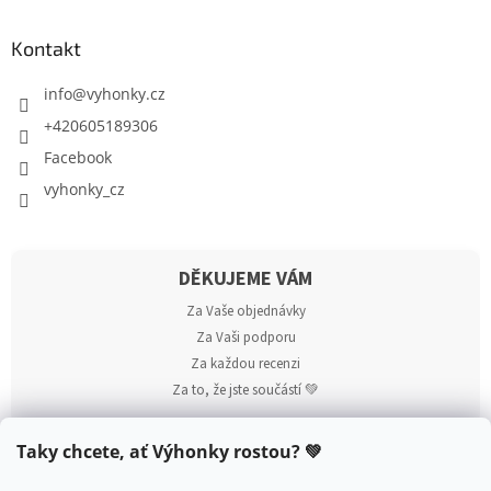
Kontakt
info
@
vyhonky.cz
+420605189306
Facebook
vyhonky_cz
DĚKUJEME VÁM
Za Vaše objednávky
Za Vaši podporu
Za každou recenzi
Za to, že jste součástí 💚
Taky chcete, ať Výhonky rostou? 💚