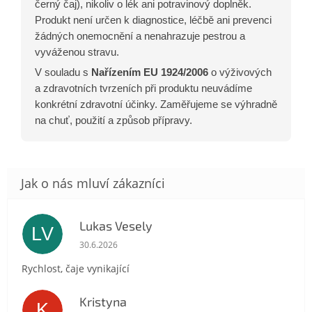
černý čaj), nikoliv o lék ani potravinový doplněk.
Produkt není určen k diagnostice, léčbě ani prevenci
žádných onemocnění a nenahrazuje pestrou a
vyváženou stravu.
V souladu s
Nařízením EU 1924/2006
o výživových
a zdravotních tvrzeních při produktu neuvádíme
konkrétní zdravotní účinky. Zaměřujeme se výhradně
na chuť, použití a způsob přípravy.
Lukas Vesely
LV
Hodnocení obchodu je 5 z 5 hvězdiček.
30.6.2026
Rychlost, čaje vynikající
Kristyna
K