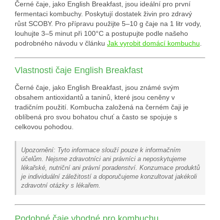
Černé čaje, jako English Breakfast, jsou ideální pro první
fermentaci kombuchy. Poskytují dostatek živin pro zdravý
růst SCOBY. Pro přípravu použijte 5–10 g čaje na 1 litr vody,
louhujte 3–5 minut při 100°C a postupujte podle našeho
podrobného návodu v článku
Jak vyrobit domácí kombuchu
.
Vlastnosti čaje English Breakfast
Černé čaje, jako English Breakfast, jsou známé svým
obsahem antioxidantů a taninů, které jsou ceněny v
tradičním použití. Kombucha založená na černém čaji je
oblíbená pro svou bohatou chuť a často se spojuje s
celkovou pohodou.
Upozornění: Tyto informace slouží pouze k informačním
účelům. Nejsme zdravotníci ani právníci a neposkytujeme
lékařské, nutriční ani právní poradenství. Konzumace produktů
je individuální záležitostí a doporučujeme konzultovat jakékoli
zdravotní otázky s lékařem.
Podobné čaje vhodné pro kombuchu