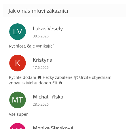
Lukas Vesely
LV
Hodnocení obchodu je 5 z 5 hvězdiček.
30.6.2026
Rychlost, čaje vynikající
Kristyna
K
Hodnocení obchodu je 5 z 5 hvězdiček.
17.6.2026
Rychlé dodání 🚚 Hezky zabalené 📦 Určitě objednám
znovu ↪️ Mohu doporučit ☘️
Michal Tříska
MT
Hodnocení obchodu je 5 z 5 hvězdiček.
28.5.2026
Vse super
Monika Slavíková