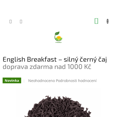
Přejít
na
obsah
NÁKUP
KOŠÍK
English Breakfast – silný černý čaj
doprava zdarma nad 1000 Kč
Průměrné
Neohodnoceno
Podrobnosti hodnocení
Novinka
hodnocení
produktu
je
0,0
z
5
hvězdiček.