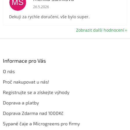
MS
Hodnocení obchodu je 5 z 5 hvězdiček.
26.5.2026
Dekuji za rychle doručení, vše bylo super.
Zobrazit další hodnocení
Z
á
p
a
Informace pro Vás
t
O nás
í
Proč nakupovat u nás!
Registrujte se a získejte výhody
Doprava a platby
Doprava Zdarma nad 1000Kč
Sypané čaje a Microgreens pro firmy