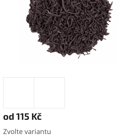
od
115 Kč
Měrná
Zvolte variantu
cena: