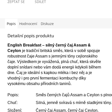
ZEPTAT SE
SDÍLET
Popis
Hodnocení
Diskuze
Detailní popis produktu
English Breakfast – silný černý čaj Assam &
Ceylon
je tradiční britská směs, která v sobě spojuje
robustnost čaje Assam s jemnými tóny cejlonského
čaje. Výsledkem je vyvážená, plná chuť, která skvěle
doplní snídani nebo vám dodá energii kdykoli během
dne. Čaj je ideální s kapkou mléka i bez něj a je
vhodný i pro první fermentaci kombuchy díky
vysokému obsahu přírodních taninů.
Popis:
Směs černých čajů Assam a Ceylon s plnou 
Chuť:
Silná, jemně svíravá s mírně sladkými tóny.
Složení:
Černý čaj Assam, černý čaj Ceylon.