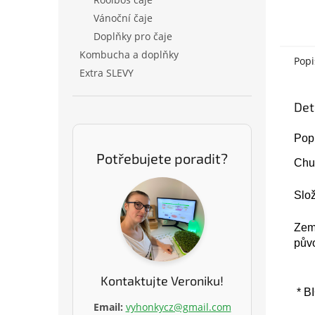
Vánoční čaje
Doplňky pro čaje
Kombucha a doplňky
Popi
Extra SLEVY
Det
Popi
Potřebujete poradit?
Chu
Slož
Ze
pův
Kontaktujte Veroniku!
* B
Email:
vyhonkycz@gmail.com