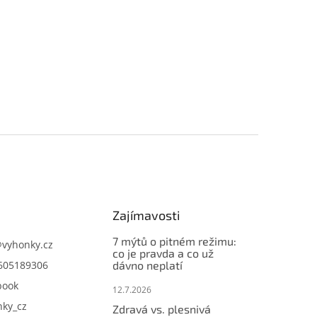
Zajímavosti
7 mýtů o pitném režimu:
@
vyhonky.cz
co je pravda a co už
605189306
dávno neplatí
book
12.7.2026
nky_cz
Zdravá vs. plesnivá