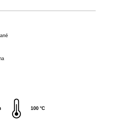
vané
ma
n
100 °C