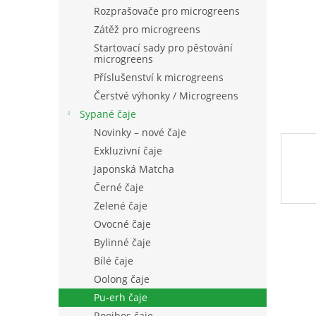
n
Rozprašovače pro microgreens
e
Zátěž pro microgreens
l
Startovací sady pro pěstování
microgreens
Příslušenství k microgreens
Čerstvé výhonky / Microgreens
Sypané čaje
Novinky – nové čaje
Exkluzivní čaje
Japonská Matcha
Černé čaje
Zelené čaje
Ovocné čaje
Bylinné čaje
Bílé čaje
Oolong čaje
Pu-erh čaje
Rooibos čaje