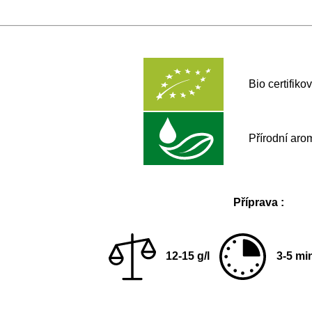
Bio certifiko
Přírodní aro
Příprava :
12-15 g/l
3-5 mi