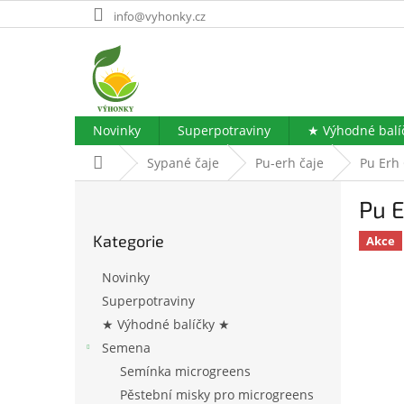
Přejít
info@vyhonky.cz
na
obsah
Novinky
Superpotraviny
★ Výhodné balí
Domů
Sypané čaje
Pu-erh čaje
Pu Erh 
P
Pu E
o
Přeskočit
s
Kategorie
kategorie
Akce
t
r
Novinky
a
Superpotraviny
n
★ Výhodné balíčky ★
n
í
Semena
p
Semínka microgreens
a
Pěstební misky pro microgreens