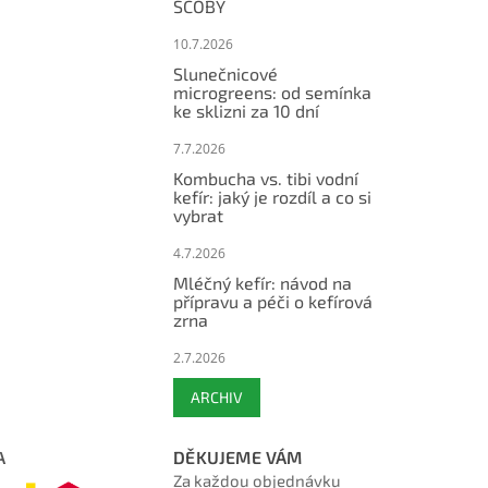
SCOBY
10.7.2026
Slunečnicové
microgreens: od semínka
ke sklizni za 10 dní
7.7.2026
Kombucha vs. tibi vodní
kefír: jaký je rozdíl a co si
vybrat
4.7.2026
Mléčný kefír: návod na
přípravu a péči o kefírová
zrna
2.7.2026
ARCHIV
A
DĚKUJEME VÁM
Za každou objednávku