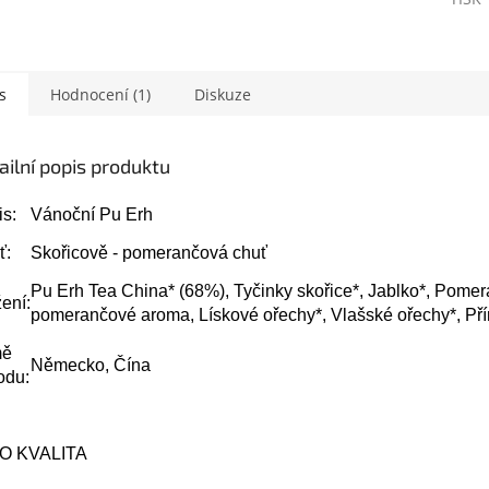
s
Hodnocení (1)
Diskuze
ailní popis produktu
s:
Vánoční Pu Erh
ť:
Skořicově - pomerančová chuť
Pu Erh Tea China* (68%), Tyčinky skořice*, Jablko*, Pomer
ení:
pomerančové aroma, Lískové ořechy*, Vlašské ořechy*, Př
mě
Německo, Čína
odu:
IO KVALITA