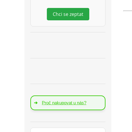
Chci se zeptat
➔
Proč nakupovat u nás?