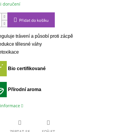
i doručení
Přidat do košíku
guluje trávení a působí proti zácpě
dukce tělesné váhy
toxikace
Bio certifikované
Přírodní aroma
 informace
ZEPTAT SE
SDÍLET