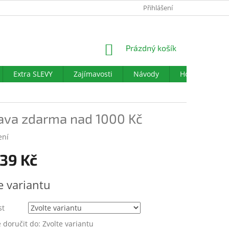
PODMÍNKY OCHRANY OSOBNÍCH ÚDAJŮ
Přihlášení
DOTAZNÍK SPOKOJENO
NÁKUPNÍ
Prázdný košík
KOŠÍK
Extra SLEVY
Zajímavosti
Návody
Hodnocení ob
ava zdarma nad 1000 Kč
ení
39 Kč
e variantu
st
doručit do:
Zvolte variantu