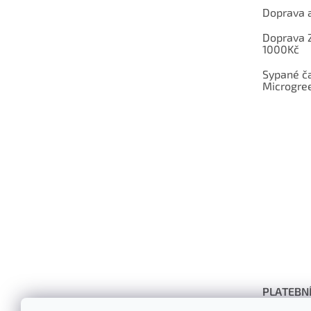
Doprava a
Doprava 
1000Kč
Sypané ča
Microgree
PLATEBN