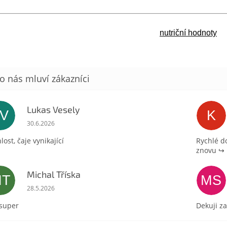
nutriční hodnoty
Lukas Vesely
LV
K
Hodnocení obchodu je 5 z 5 hvězdiček.
30.6.2026
lost, čaje vynikající
Rychlé d
znovu ↪️
Michal Tříska
MT
MS
Hodnocení obchodu je 5 z 5 hvězdiček.
28.5.2026
 super
Dekuji za