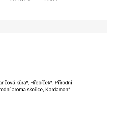
ančová kůra*, Hřebíček*, Přírodní
írodní aroma skořice, Kardamon*