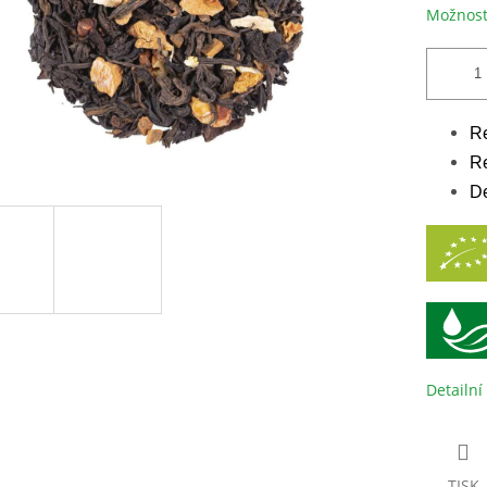
Možnost
Re
Re
De
Detailní
TISK