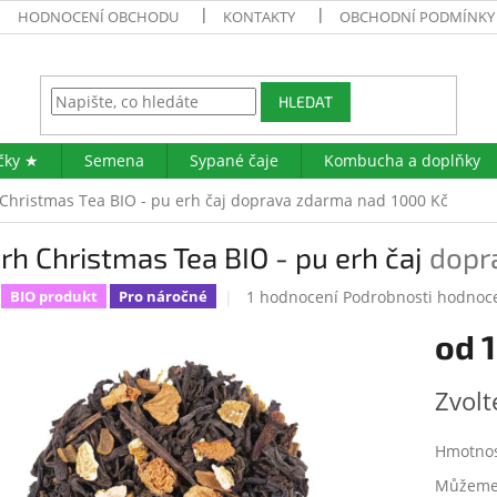
HODNOCENÍ OBCHODU
KONTAKTY
OBCHODNÍ PODMÍNKY
HLEDAT
čky ★
Semena
Sypané čaje
Kombucha a doplňky
Christmas Tea BIO - pu erh čaj
doprava zdarma nad 1000 Kč
rh Christmas Tea BIO - pu erh čaj
dopr
Průměrné
1 hodnocení
Podrobnosti hodnoc
BIO produkt
Pro náročné
hodnocení
od
1
produktu
je
5,0
Měrná
Zvolt
z
cena:
5
hvězdiček.
Hmotno
Můžeme 