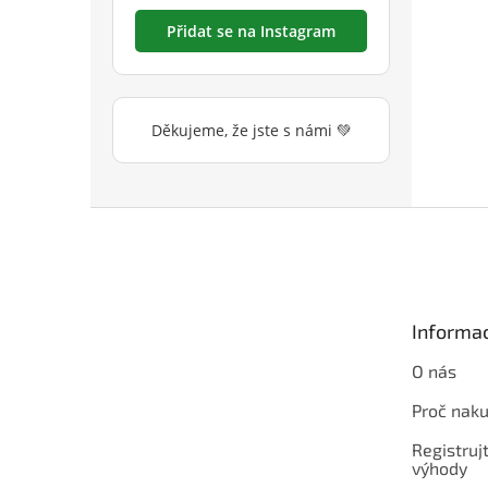
Přidat se na Instagram
Děkujeme, že jste s námi 💚
Z
á
p
a
t
Informac
í
O nás
Proč naku
Registrujt
výhody