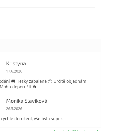
Kristyna
Hodnocení obchodu je 5 z 5 hvězdiček.
17.6.2026
odání 🚚 Hezky zabalené 📦 Určitě objednám
 Mohu doporučit ☘️
Monika Slavíková
Hodnocení obchodu je 5 z 5 hvězdiček.
26.5.2026
 rychle doručení, vše bylo super.