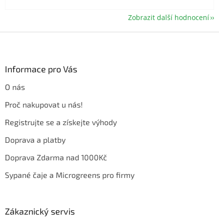
Zobrazit další hodnocení
Z
á
p
a
Informace pro Vás
t
O nás
í
Proč nakupovat u nás!
Registrujte se a získejte výhody
Doprava a platby
Doprava Zdarma nad 1000Kč
Sypané čaje a Microgreens pro firmy
Zákaznický servis