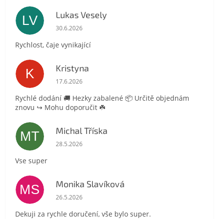
Lukas Vesely
LV
Hodnocení obchodu je 5 z 5 hvězdiček.
30.6.2026
Rychlost, čaje vynikající
Kristyna
K
Hodnocení obchodu je 5 z 5 hvězdiček.
17.6.2026
Rychlé dodání 🚚 Hezky zabalené 📦 Určitě objednám
znovu ↪️ Mohu doporučit ☘️
Michal Tříska
MT
Hodnocení obchodu je 5 z 5 hvězdiček.
28.5.2026
Vse super
Monika Slavíková
MS
Hodnocení obchodu je 5 z 5 hvězdiček.
26.5.2026
Dekuji za rychle doručení, vše bylo super.