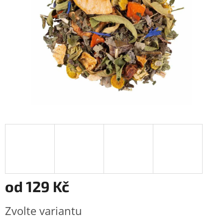
od
129 Kč
Měrná
Zvolte variantu
cena: