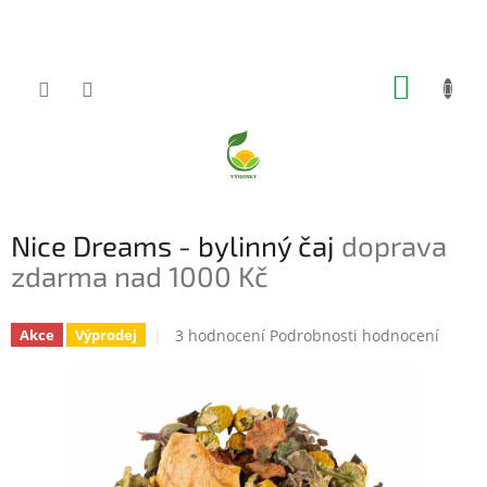
Přejít
na
obsah
NÁKUP
KOŠÍK
Nice Dreams - bylinný čaj
doprava
zdarma nad 1000 Kč
Průměrné
3 hodnocení
Podrobnosti hodnocení
Akce
Výprodej
hodnocení
produktu
je
5,0
z
5
hvězdiček.