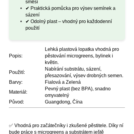
směsí
✔ Praktická pomůcka pro výsev semínek a
sázení
✔ Odolný plast – vhodný pro každodenní
použití
Lehká plastová lopatka vhodná pro
Popis:
pěstování microgreens, bylinek i
květin.
Nabírání substrátu, sázení,
Použití:
přesazování, výsev drobných semen.
Barvy:
Fialová a Zelená
Pevný plast (bez BPA), snadno
Materiál:
omyvatelný
Původ:
Guangdong, Čína
✅ Vhodná pro začátečníky i zkušené pěstitele. Díky ní
bude práce s microgreens a substrátem ještě