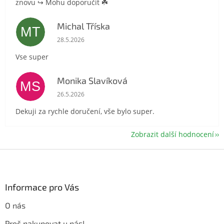
znovu ↪️ Mohu doporučit ☘️
Michal Tříska
MT
Hodnocení obchodu je 5 z 5 hvězdiček.
28.5.2026
Vse super
Monika Slavíková
MS
Hodnocení obchodu je 5 z 5 hvězdiček.
26.5.2026
Dekuji za rychle doručení, vše bylo super.
Zobrazit další hodnocení
Z
á
p
a
Informace pro Vás
t
O nás
í
Proč nakupovat u nás!