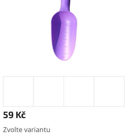
59 Kč
Měrná
Zvolte variantu
cena: