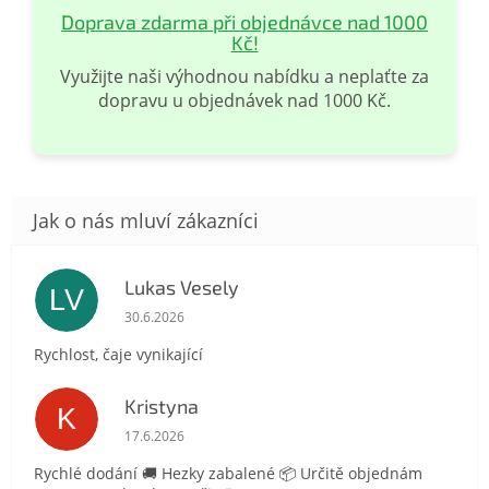
Doprava zdarma při objednávce nad 1000
Kč!
Využijte naši výhodnou nabídku a neplaťte za
dopravu u objednávek nad 1000 Kč.
Lukas Vesely
LV
Hodnocení obchodu je 5 z 5 hvězdiček.
30.6.2026
Rychlost, čaje vynikající
Kristyna
K
Hodnocení obchodu je 5 z 5 hvězdiček.
17.6.2026
Rychlé dodání 🚚 Hezky zabalené 📦 Určitě objednám