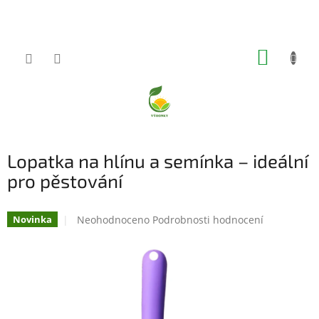
Přejít
na
obsah
NÁKUP
KOŠÍK
Lopatka na hlínu a semínka – ideální
pro pěstování
Průměrné
Neohodnoceno
Podrobnosti hodnocení
Novinka
hodnocení
produktu
je
0,0
z
5
hvězdiček.