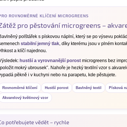
PRO ROVNOMĚRNÉ KLÍČENÍ MICROGREENS
Zátěž pro pěstování microgreens – akvar
Bavlněný polštářek s pískovou náplní, který se po výsevu pokl
semenech
stabilní jemný tlak
, díky kterému jsou v plném kont
vlhkost a klíčí najednou.
Výsledek:
hustší a vyrovnanější porost
microgreens bez improv
„položit mokrý ubrousek". Nahoře je hezký textilní vzor s akvar
vypadá pěkně i v kuchyni nebo na parapetu, kde pěstujete.
Rovnoměrné klíčení
Hustší porost
Bavlněný textil
Písková n
Akvarelový květinový vzor
Co potřebujete vědět – rychle