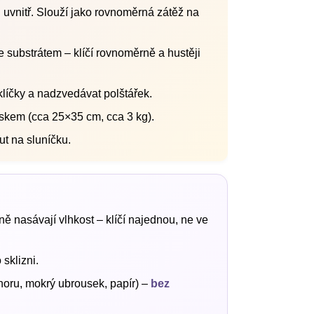
vnitř. Slouží jako rovnoměrná zátěž na
e substrátem – klíčí rovnoměrně a hustěji
klíčky a nadzvedávat polštářek.
ískem (cca 25×35 cm, cca 3 kg).
ut na sluníčku.
ě nasávají vlhkost – klíčí najednou, ne ve
 sklizni.
oru, mokrý ubrousek, papír) –
bez