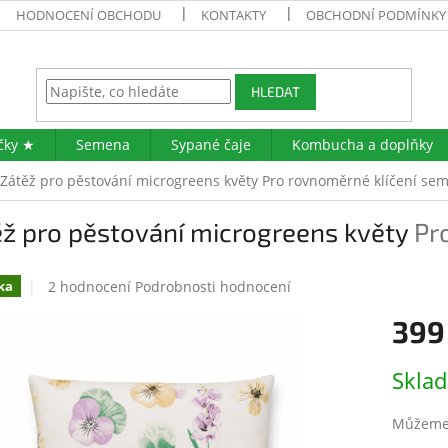
HODNOCENÍ OBCHODU
KONTAKTY
OBCHODNÍ PODMÍNKY
HLEDAT
čky ★
Semena
Sypané čaje
Kombucha a doplňky
Zátěž pro pěstování microgreens květy
Pro rovnoměrné klíčení se
ěž pro pěstování microgreens květy
Pr
Průměrné
2 hodnocení
Podrobnosti hodnocení
ka
hodnocení
399
produktu
je
5,0
Měrná
Skla
z
cena:
5
hvězdiček.
Můžeme 