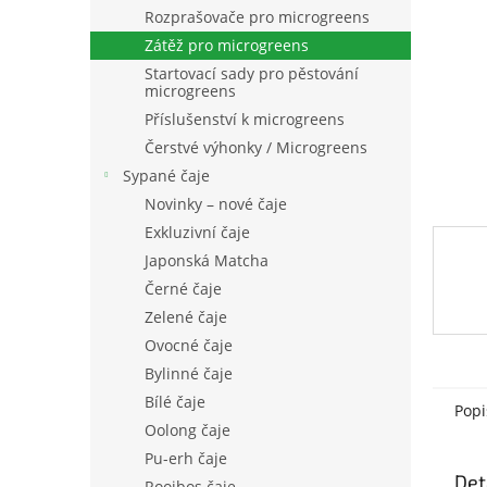
n
Rozprašovače pro microgreens
e
Zátěž pro microgreens
l
Startovací sady pro pěstování
microgreens
Příslušenství k microgreens
Čerstvé výhonky / Microgreens
Sypané čaje
Novinky – nové čaje
Exkluzivní čaje
Japonská Matcha
Černé čaje
Zelené čaje
Ovocné čaje
Bylinné čaje
Bílé čaje
Popi
Oolong čaje
Pu-erh čaje
Det
Rooibos čaje