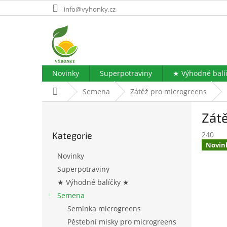
Přejít
info@vyhonky.cz
na
obsah
Novinky
Superpotraviny
★ Výhodné balí
Domů
Semena
Zátěž pro microgreens
P
Zát
o
Přeskočit
s
Kategorie
240
kategorie
t
Novin
r
Novinky
a
Superpotraviny
n
★ Výhodné balíčky ★
n
í
Semena
p
Semínka microgreens
a
Pěstební misky pro microgreens