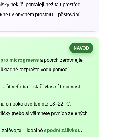
sky neklíčí pomaleji než ta uprostřed.
kně i v obytném prostoru – pěstování
NÁVOD
 pro microgreens
a povrch zarovnejte.
 důkladně rozprašte vodu pomocí
lačit netřeba – stačí vlastní hmotnost
nu při pokojové teplotě 18–22 °C.
klíčky (nebo si všimnete prvních zelených
l zalévejte – ideálně
spodní zálivkou
.