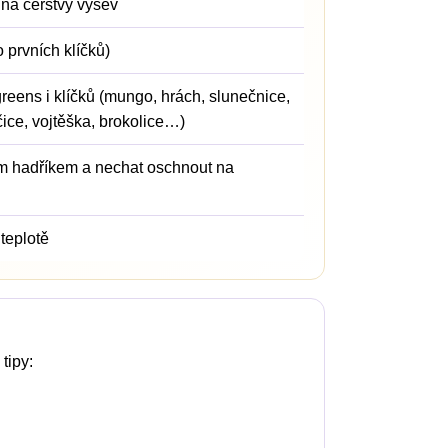
k na čerstvý výsev
 prvních klíčků)
eens i klíčků (mungo, hrách, slunečnice,
čice, vojtěška, brokolice…)
kým hadříkem a nechat oschnout na
teplotě
tipy: