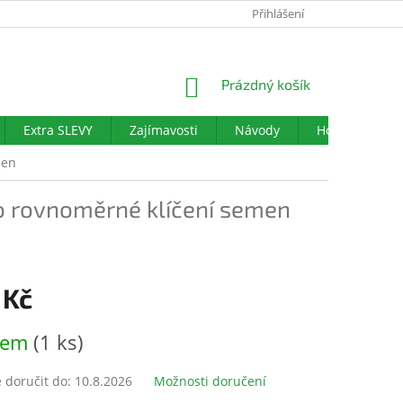
PODMÍNKY OCHRANY OSOBNÍCH ÚDAJŮ
Přihlášení
DOTAZNÍK SPOKOJENO
NÁKUPNÍ
Prázdný košík
KOŠÍK
Extra SLEVY
Zajímavosti
Návody
Hodnocení ob
men
o rovnoměrné klíčení semen
 Kč
dem
(1 ks)
doručit do:
10.8.2026
Možnosti doručení