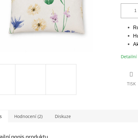
Ro
Hu
Ak
Detailní
TISK
s
Hodnocení (2)
Diskuze
ailní popis produktu