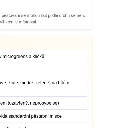
 pěstování se mohou lišit podle druhu semen,
 vlhkosti v místnosti.
v microgreens a klíčků
ové, žluté, modré, zelené) na bílém
kem (uzavřený, neprosype se)
ídá standardní pěstební misce