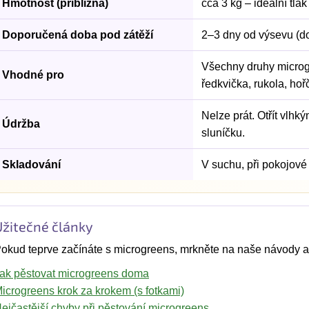
Hmotnost (přibližná)
cca 3 kg – ideální tla
Doporučená doba pod zátěží
2–3 dny od výsevu (do
Všechny druhy microgr
Vhodné pro
ředkvička, rukola, hoř
Nelze prát. Otřít vlh
Údržba
sluníčku.
Skladování
V suchu, při pokojové 
Užitečné články
okud teprve začínáte s microgreens, mrkněte na naše návody a 
ak pěstovat microgreens doma
icrogreens krok za krokem (s fotkami)
ejčastější chyby při pěstování microgreens