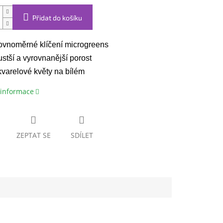
Přidat do košíku
vnoměrné klíčení microgreens
stší a vyrovnanější porost
varelové květy na bílém
 informace
ZEPTAT SE
SDÍLET