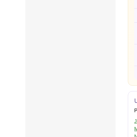
P
J
M
N