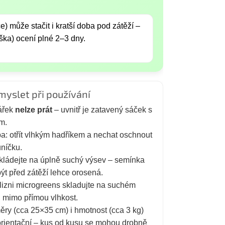
) může stačit i kratší doba pod zátěží –
ška) ocení plné 2–3 dny.
myslet při používání
ářek
nelze prát
– uvnitř je zatavený sáček s
m.
a: otřít vlhkým hadříkem a nechat oschnout
uníčku.
ládejte na úplně suchý výsev – semínka
být před zátěží lehce orosená.
lizni microgreens skladujte na suchém
, mimo přímou vlhkost.
ry (cca 25×35 cm) i hmotnost (cca 3 kg)
orientační – kus od kusu se mohou drobně