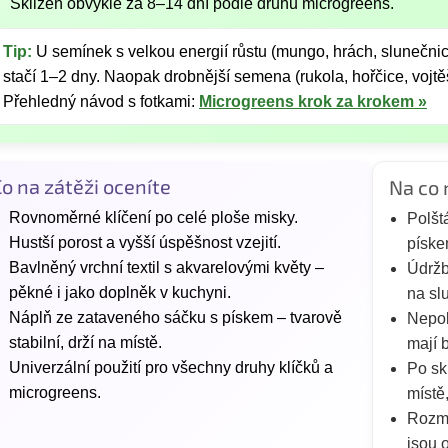
Sklizeň obvykle za 8–14 dní podle druhu microgreens.
Tip:
U semínek s velkou energií růstu (mungo, hrách, slunečnice
stačí 1–2 dny. Naopak drobnější semena (rukola, hořčice, vojtě
Přehledný návod s fotkami:
Microgreens krok za krokem »
o na zátěži oceníte
Na co 
Rovnoměrné klíčení po celé ploše misky.
Polšt
Hustší porost a vyšší úspěšnost vzejití.
píske
Bavlněný vrchní textil s akvarelovými květy –
Údržb
pěkné i jako doplněk v kuchyni.
na sl
Náplň ze zataveného sáčku s pískem – tvarově
Nepok
stabilní, drží na místě.
mají 
Univerzální použití pro všechny druhy klíčků a
Po sk
microgreens.
místě
Rozmě
jsou 