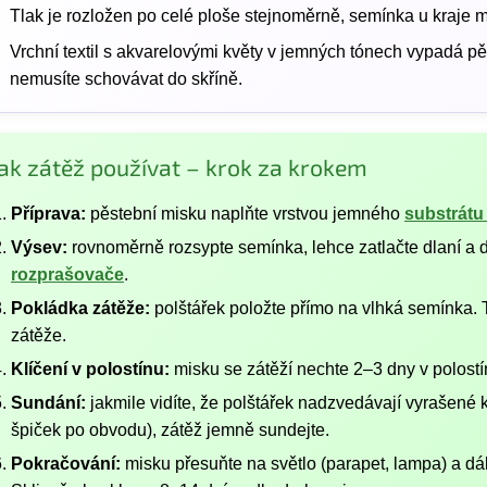
Tlak je rozložen po celé ploše stejnoměrně, semínka u kraje mi
Vrchní textil s akvarelovými květy v jemných tónech vypadá pě
nemusíte schovávat do skříně.
ak zátěž používat – krok za krokem
Příprava:
pěstební misku naplňte vrstvou jemného
substrátu
Výsev:
rovnoměrně rozsypte semínka, lehce zatlačte dlaní a
rozprašovače
.
Pokládka zátěže:
polštářek položte přímo na vlhká semínka. T
zátěže.
Klíčení v polostínu:
misku se zátěží nechte 2–3 dny v polostí
Sundání:
jakmile vidíte, že polštářek nadzvedávají vyrašené 
špiček po obvodu), zátěž jemně sundejte.
Pokračování:
misku přesuňte na světlo (parapet, lampa) a dá