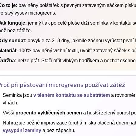
Co to je:
bavlněný polštářek s pevným zataveným sáčkem písku u
čerstvý výsev microgreens.
Jak funguje:
jemný tlak po celé ploše drží semínka v kontaktu s
než bez zátěže.
Kdy sundat:
obvykle za 2–3 dny, jakmile začnou vyrůstat první 
Materiál:
100% bavlněný vrchní textil, uvnitř zatavený sáček s p
Údržba:
nelze prát. Stačí otřít vlhkým hadříkem a nechat oschno
Proč při pěstování microgreens používat zátěž
Semínka jsou
v těsném kontaktu se substrátem
a rovnoměrn
vlnách.
Vyšší
procento vyklíčených semen
a hustší zelený porost po
Nahrazuje běžné improvizace (druhá miska otočená dnem nah
vysypání zeminy
a bez zápachu.