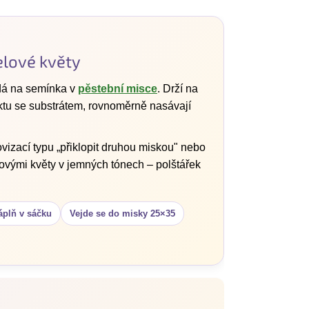
elové květy
ádá na semínka v
pěstební misce
. Drží na
aktu se substrátem, rovnoměrně nasávají
izací typu „přiklopit druhou miskou" nebo
elovými květy v jemných tónech – polštářek
áplň v sáčku
Vejde se do misky 25×35