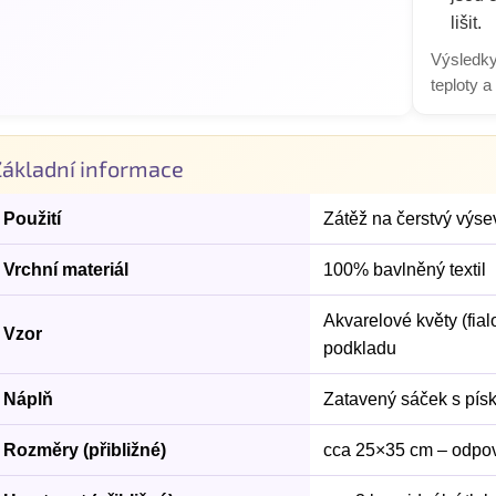
lišit.
Výsledky
teploty a
Základní informace
Použití
Zátěž na čerstvý výse
Vrchní materiál
100% bavlněný textil
Akvarelové květy (fial
Vzor
podkladu
Náplň
Zatavený sáček s pís
Rozměry (přibližné)
cca 25×35 cm – odpov