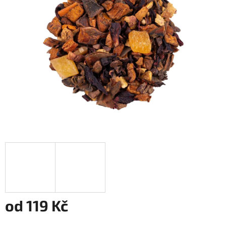
5
hvězdiček.
od
119 Kč
Měrná