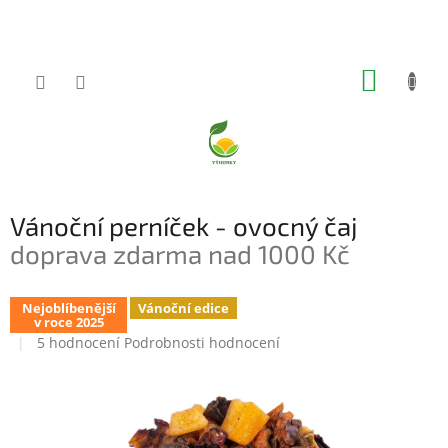
Přejít
na
obsah
NÁKUP
KOŠÍK
Vánoční perníček - ovocný čaj
doprava zdarma nad 1000 Kč
Nejoblíbenější
Vánoční edice
v roce 2025
Průměrné
5 hodnocení
Podrobnosti hodnocení
hodnocení
produktu
je
5,0
z