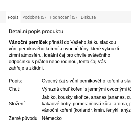
Popis
Podobné (5)
Hodnocení (5)
Diskuze
Detailní popis produktu
Vánoční perníček
přináší do Vašeho šálku sladkou
vůni perníkového koření a ovocné tóny, které vykouzlí
zimní atmosféru. Ideální čaj pro chvíle svátečního
odpočinku s přáteli nebo rodinou, tento čaj Vás
zahřeje a zklidní.
Popis:
Ovocný čaj s vůní perníkového koření a sl
Chuť:
Výrazná chuť koření s jemnými ovocnými t
Jablko, kousky skořice, ananas (ananas, cu
Složení:
kakaové boby, pomerančová kůra, aroma, p
vánoční koření (koriandr, kmín, fenykl, anýz
Země původu:
Německo