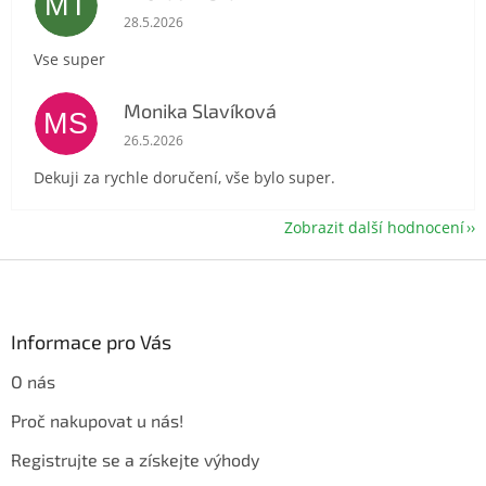
MT
Hodnocení obchodu je 5 z 5 hvězdiček.
28.5.2026
Vse super
Monika Slavíková
MS
Hodnocení obchodu je 5 z 5 hvězdiček.
26.5.2026
Dekuji za rychle doručení, vše bylo super.
Zobrazit další hodnocení
Z
á
p
a
Informace pro Vás
t
O nás
í
Proč nakupovat u nás!
Registrujte se a získejte výhody