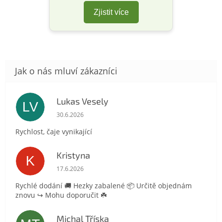
Zjistit více
Lukas Vesely
LV
Hodnocení obchodu je 5 z 5 hvězdiček.
30.6.2026
Rychlost, čaje vynikající
Kristyna
K
Hodnocení obchodu je 5 z 5 hvězdiček.
17.6.2026
Rychlé dodání 🚚 Hezky zabalené 📦 Určitě objednám
znovu ↪️ Mohu doporučit ☘️
Michal Tříska