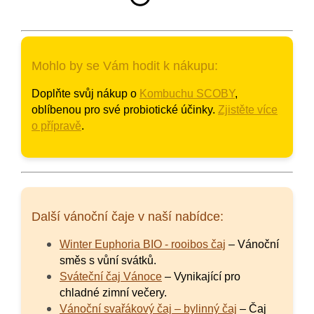
Mohlo by se Vám hodit k nákupu:
Doplňte svůj nákup o
Kombuchu SCOBY
,
oblíbenou pro své probiotické účinky.
Zjistěte více
o přípravě
.
Další vánoční čaje v naší nabídce:
Winter Euphoria BIO - rooibos čaj
– Vánoční
směs s vůní svátků.
Sváteční čaj Vánoce
– Vynikající pro
chladné zimní večery.
Vánoční svařákový čaj – bylinný čaj
– Čaj