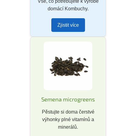
Vše, co potřebujete k výrobě
domácí Kombuchy.
Zjistit více
Semena microgreens
Pěstujte si doma čerstvé
výhonky plné vitamínů a
minerálů.