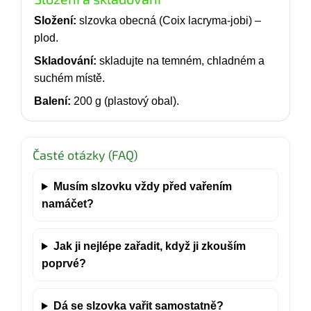
Složení:
slzovka obecná (Coix lacryma-jobi) –
plod.
Skladování:
skladujte na temném, chladném a
suchém místě.
Balení:
200 g (plastový obal).
Časté otázky (FAQ)
Musím slzovku vždy před vařením
namáčet?
Jak ji nejlépe zařadit, když ji zkouším
poprvé?
Dá se slzovka vařit samostatně?