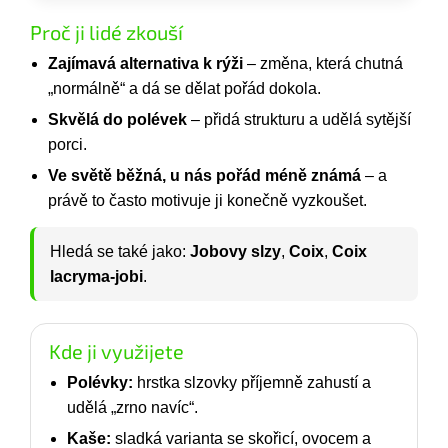
Proč ji lidé zkouší
Zajímavá alternativa k rýži
– změna, která chutná
„normálně“ a dá se dělat pořád dokola.
Skvělá do polévek
– přidá strukturu a udělá sytější
porci.
Ve světě běžná, u nás pořád méně známá
– a
právě to často motivuje ji konečně vyzkoušet.
Hledá se také jako:
Jobovy slzy
,
Coix
,
Coix
lacryma-jobi
.
Kde ji využijete
Polévky:
hrstka slzovky příjemně zahustí a
udělá „zrno navíc“.
Kaše:
sladká varianta se skořicí, ovocem a