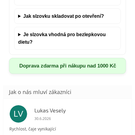
Jak slzovku skladovat po otevření?
Je slzovka vhodná pro bezlepkovou
dietu?
Doprava zdarma při nákupu nad 1000 Kč
Lukas Vesely
LV
Hodnocení obchodu je 5 z 5 hvězdiček.
30.6.2026
Rychlost, čaje vynikající