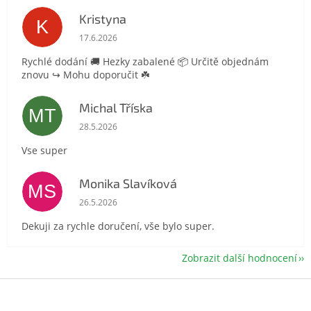
Kristyna
K
Hodnocení obchodu je 5 z 5 hvězdiček.
17.6.2026
Rychlé dodání 🚚 Hezky zabalené 📦 Určitě objednám
znovu ↪️ Mohu doporučit ☘️
Michal Tříska
MT
Hodnocení obchodu je 5 z 5 hvězdiček.
28.5.2026
Vse super
Monika Slavíková
MS
Hodnocení obchodu je 5 z 5 hvězdiček.
26.5.2026
Dekuji za rychle doručení, vše bylo super.
Zobrazit další hodnocení
Z
á