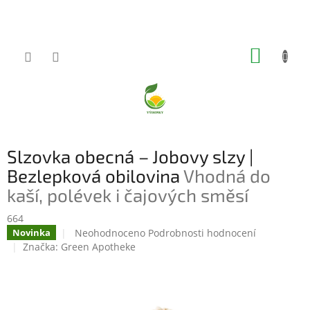
Přejít
na
obsah
NÁKUP
KOŠÍK
Slzovka obecná – Jobovy slzy |
Bezlepková obilovina
Vhodná do
kaší, polévek i čajových směsí
664
Průměrné
Neohodnoceno
Podrobnosti hodnocení
Novinka
hodnocení
Značka:
Green Apotheke
produktu
je
0,0
z