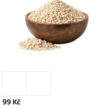
5
hvězdiček.
99 Kč