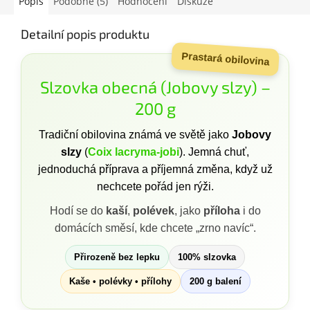
Popis
Podobné (5)
Hodnocení
Diskuze
Detailní popis produktu
Prastará obilovina
Slzovka obecná (Jobovy slzy) –
200 g
Tradiční obilovina známá ve světě jako
Jobovy
slzy
(
Coix lacryma-jobi
). Jemná chuť,
jednoduchá příprava a příjemná změna, když už
nechcete pořád jen rýži.
Hodí se do
kaší
,
polévek
, jako
příloha
i do
domácích směsí, kde chcete „zrno navíc“.
Přirozeně bez lepku
100% slzovka
Kaše • polévky • přílohy
200 g balení