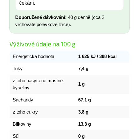
čekání.
Doporučené dávkování:
40 g denně (cca 2
vrchovaté polévkové lžíce).
Výživové údaje na 100 g
Energetická hodnota
1 625 kJ / 388 kcal
Tuky
7,4 g
z toho nasycené mastné
1 g
kyseliny
Sacharidy
67,1 g
z toho cukry
3,8 g
Bílkoviny
13,3 g
Sůl
0 g