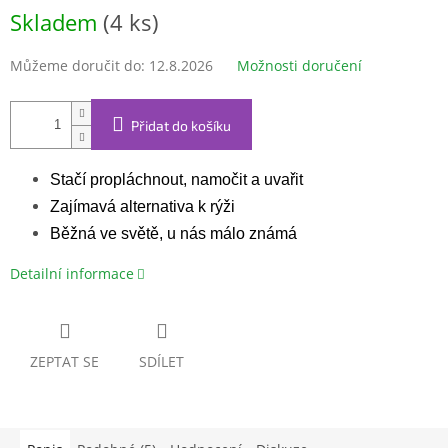
Měrná
Skladem
(4 ks)
cena:
Můžeme doručit do:
12.8.2026
Možnosti doručení
Přidat do košíku
Stačí propláchnout, namočit a uvařit
Zajímavá alternativa k rýži
Běžná ve světě, u nás málo známá
Detailní informace
ZEPTAT SE
SDÍLET