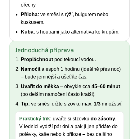
ořechy.
Příloha:
ve směsi s rýží, bulgurem nebo
kuskusem.
Kuba:
s houbami jako alternativa ke krupám.
Jednoduchá příprava
Propláchnout
pod tekoucí vodou.
Namočit
alespoň 1 hodinu (ideálně přes noc)
– bude jemnější a ušetříte čas.
Uvařit do měkka
– obvykle cca
45–60 minut
(po delším namočení často kratší).
Tip:
ve směsi držte slzovku max.
1/3
množství.
Praktický trik:
uvařte si slzovku
do zásoby
.
V lednici vydrží pár dní a pak ji jen přidáte do
polévky, kaše nebo k příloze – bez dalšího