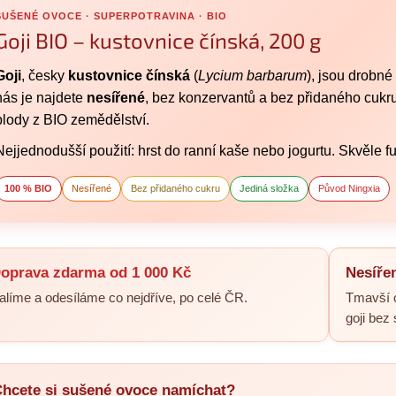
SUŠENÉ OVOCE · SUPERPOTRAVINA · BIO
Goji BIO – kustovnice čínská, 200 g
Goji
, česky
kustovnice čínská
(
Lycium barbarum
), jsou drobné
nás je najdete
nesířené
, bez konzervantů a bez přidaného cukru
plody z BIO zemědělství.
Nejjednodušší použití: hrst do ranní kaše nebo jogurtu. Skvěle fu
100 % BIO
Nesířené
Bez přidaného cukru
Jediná složka
Původ Ningxia
oprava zdarma od 1 000 Kč
Nesířen
alíme a odesíláme co nejdříve, po celé ČR.
Tmavší o
goji bez 
hcete si sušené ovoce namíchat?