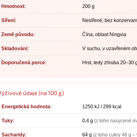
Hmotnost:
200 g
Síření:
Nesířené, bez konzervant
Země původu:
Čína, oblast Ningxia
Skladování:
V suchu, v uzavřeném ob
Doporučená porce:
Hrst, tedy zhruba 20–30 
Výživové údaje (na 100 g)
Energetická hodnota:
1250 kJ / 299 kcal
Tuky:
0,4 g
(z toho nasycené ma
Sacharidy:
64 g
(z toho cukry 46 g –