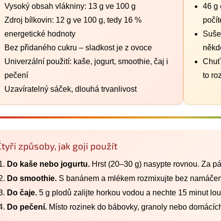
Vysoký obsah vlákniny: 13 g ve 100 g
46 g 
Zdroj bílkovin: 12 g ve 100 g, tedy 16 %
počít
energetické hodnoty
Sušen
Bez přidaného cukru – sladkost je z ovoce
někd
Univerzální použití: kaše, jogurt, smoothie, čaj i
Chuť 
pečení
to ro
Uzavíratelný sáček, dlouhá trvanlivost
Čtyři způsoby, jak goji použít
Do kaše nebo jogurtu.
Hrst (20–30 g) nasypte rovnou. Za p
Do smoothie.
S banánem a mlékem rozmixujte bez namáčení –
Do čaje.
5 g plodů zalijte horkou vodou a nechte 15 minut lo
Do pečení.
Místo rozinek do bábovky, granoly nebo domácích