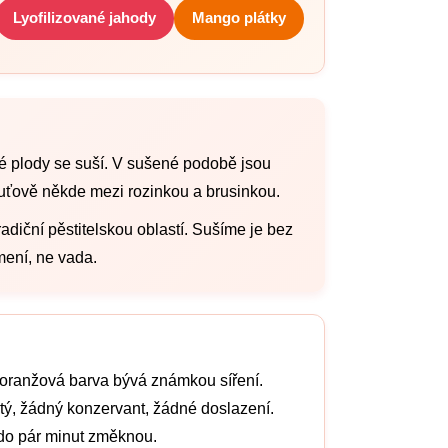
Lyofilizované jahody
Mango plátky
é plody se suší. V sušené podobě jsou
uťově někde mezi rozinkou a brusinkou.
 tradiční pěstitelskou oblastí. Sušíme je bez
mení, ne vada.
 oranžová barva bývá známkou síření.
itý, žádný konzervant, žádné doslazení.
i do pár minut změknou.