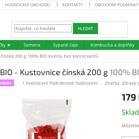
HODNOCENÍ OBCHODU
KONTAKTY
OBCHODNÍ PODMÍNKY
HLEDAT
čky ★
Semena
Sypané čaje
Kombucha a doplňky
e čínská 200 g
100% BIO kvalita, bez konzervantů
 BIO - Kustovnice čínská 200 g
100% BI
Průměrné
1 hodnocení
Podrobnosti hodnocení
Značka:
Zdravý 
rodukt
hodnocení
179
produktu
je
5,0
Měrná
Skla
z
cena:
5
hvězdiček.
Můžeme 