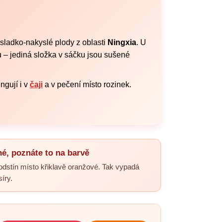
 sladko-nakyslé plody z oblasti
Ningxia
. U
 – jediná složka v sáčku jsou sušené
ngují i v
čaji
a v pečení místo rozinek.
é, poznáte to na barvě
dstín místo křiklavě oranžové. Tak vypadá
síry.