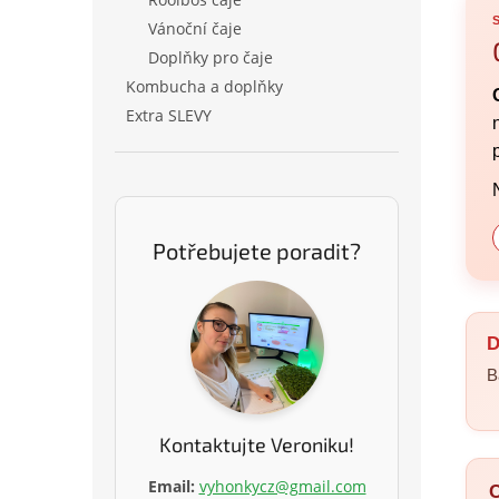
Vánoční čaje
Doplňky pro čaje
Kombucha a doplňky
Extra SLEVY
Potřebujete poradit?
D
B
Kontaktujte Veroniku!
Email:
vyhonkycz@gmail.com
C