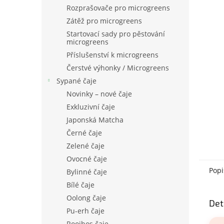
n
Rozprašovače pro microgreens
e
Zátěž pro microgreens
l
Startovací sady pro pěstování
microgreens
Příslušenství k microgreens
Čerstvé výhonky / Microgreens
Sypané čaje
Novinky – nové čaje
Exkluzivní čaje
Japonská Matcha
Černé čaje
Zelené čaje
Ovocné čaje
Popi
Bylinné čaje
Bílé čaje
Oolong čaje
Det
Pu-erh čaje
Rooibos čaje