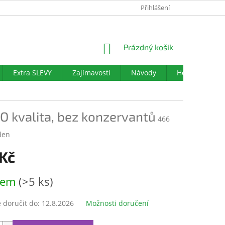
PODMÍNKY OCHRANY OSOBNÍCH ÚDAJŮ
Přihlášení
DOTAZNÍK SPOKOJENO
NÁKUPNÍ
Prázdný košík
KOŠÍK
Extra SLEVY
Zajímavosti
Návody
Hodnocení ob
O kvalita, bez konzervantů
466
den
 Kč
dem
(>5 ks)
doručit do:
12.8.2026
Možnosti doručení