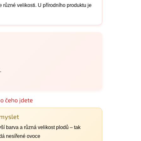
 různé velikosti. U přírodního produktu je
.
do čeho jdete
 myslet
í barva a různá velikost plodů – tak
dá nesířené ovoce