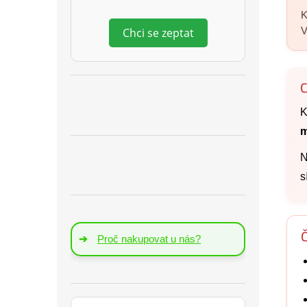
K
V
Chci se zeptat
C
K
m
N
s
Č
➔
Proč nakupovat u nás?