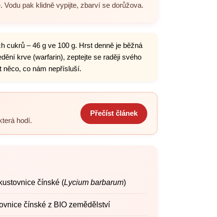
 Vodu pak klidně vypijte, zbarví se dorůžova.
h cukrů – 46 g ve 100 g. Hrst denně je běžná
ění krve (warfarin), zeptejte se raději svého
t něco, co nám nepřísluší.
Přečíst článek
která hodí.
kustovnice čínské (
Lycium barbarum
)
ovnice čínské z BIO zemědělství