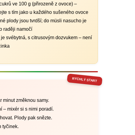
cukrů ve 100 g (přirozeně z ovoce) –
ejte s tím jako u každého sušeného ovoce
é plody jsou tvrdší; do müsli nasucho je
o raději namočí
je svébytná, s citrusovým dozvukem – není
zinka
RYCHLÝ START
ár minut změknou samy.
 mixér si s nimi poradí.
uhovat. Plody pak snězte.
 tyčinek.