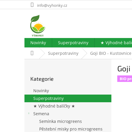
Přejít
info@vyhonky.cz
na
obsah
Novinky
Superpotraviny
★ Výhodné balí
Domů
Superpotraviny
Goji BIO - Kustovnic
P
Goji
o
Přeskočit
s
Kategorie
kategorie
BIO p
t
r
Novinky
a
Superpotraviny
n
★ Výhodné balíčky ★
n
í
Semena
p
Semínka microgreens
a
Pěstební misky pro microgreens