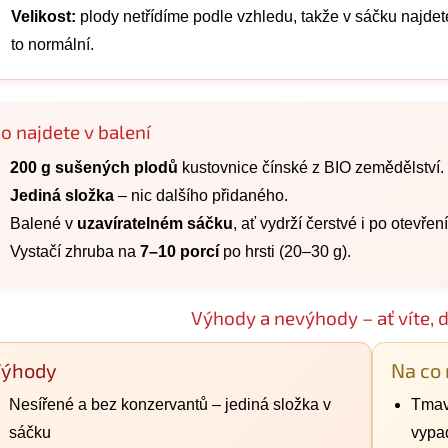
Velikost:
plody netřídíme podle vzhledu, takže v sáčku najdete
to normální.
o najdete v balení
200 g sušených plodů
kustovnice čínské z BIO zemědělství.
Jediná složka
– nic dalšího přidaného.
Balené v
uzavíratelném sáčku
, ať vydrží čerstvé i po otevření
Vystačí zhruba na
7–10 porcí
po hrsti (20–30 g).
Výhody a nevýhody – ať víte, 
Výhody
Na co
Nesířené a bez konzervantů – jediná složka v
Tmavš
sáčku
vypa