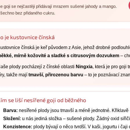
e goji se nejčastěji přidávají mrazem sušené jahody a mango.
šechno bez přidaného cukru.
o je kustovnice čínská
ustovnice čínská je keř původem z Asie, jehož drobné podlouhl
ěkké, mírně kožovité a sladké s citrusovým dozvukem
– ch
aše plody pocházejí z čínské oblasti
Ningxia
, která je pro goji
íry, takže mají
tmavší, přirozenou barvu
– to je poznávací zna
ím se liší nesířené goji od běžného
Barva:
nesířené plody jsou tmavší a méně jednotné. Křiklavě
Složení:
u nás jediná složka – sušené plody. Žádný oxid siřič
Konzistence:
plody bývají o něco tvrdší. V kaši, jogurtu i čaj