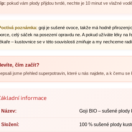
ip:
pokud vám plody přijdou tvrdé, nechte je 10 minut ve vlažné vodě.
Poctivá poznámka:
goji je sušené ovoce, takže má hodně přirozenýc
porce, celý sáček na posezení opravdu ne. A pokud užíváte léky na řed
lékaře – kustovnice se v této souvislosti zmiňuje a my nechceme radi
evíte, čím začít?
epsali jsme přehled superpotravin, které u nás najdete, a k čemu se 
Základní informace
Název:
Goji BIO – sušené plody 
Složení:
100 % sušené plody kust