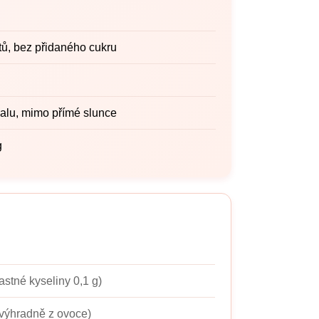
ů, bez přidaného cukru
alu, mimo přímé slunce
g
stné kyseliny 0,1 g)
 výhradně z ovoce)